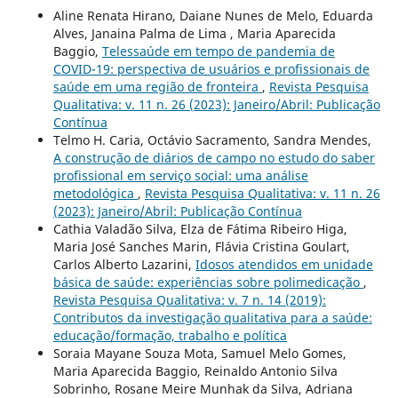
Aline Renata Hirano, Daiane Nunes de Melo, Eduarda
Alves, Janaina Palma de Lima , Maria Aparecida
Baggio,
Telessaúde em tempo de pandemia de
COVID-19: perspectiva de usuários e profissionais de
saúde em uma região de fronteira
,
Revista Pesquisa
Qualitativa: v. 11 n. 26 (2023): Janeiro/Abril: Publicação
Contínua
Telmo H. Caria, Octávio Sacramento, Sandra Mendes,
A construção de diários de campo no estudo do saber
profissional em serviço social: uma análise
metodológica
,
Revista Pesquisa Qualitativa: v. 11 n. 26
(2023): Janeiro/Abril: Publicação Contínua
Cathia Valadão Silva, Elza de Fátima Ribeiro Higa,
Maria José Sanches Marin, Flávia Cristina Goulart,
Carlos Alberto Lazarini,
Idosos atendidos em unidade
básica de saúde: experiências sobre polimedicação
,
Revista Pesquisa Qualitativa: v. 7 n. 14 (2019):
Contributos da investigação qualitativa para a saúde:
educação/formação, trabalho e política
Soraia Mayane Souza Mota, Samuel Melo Gomes,
Maria Aparecida Baggio, Reinaldo Antonio Silva
Sobrinho, Rosane Meire Munhak da Silva, Adriana