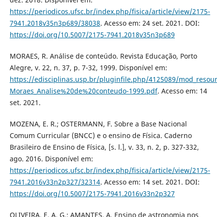
https://periodicos.ufsc.br/index.php/fisica/article/view/2175-
7941.2018v35n3p689/38038
. Acesso em: 24 set. 2021. DOI:
https://doi.org/10.5007/2175-7941.2018v35n3p689
MORAES, R. Análise de conteúdo. Revista Educação, Porto
Alegre, v. 22, n. 37, p. 7-32, 1999. Disponível em:
https://edisciplinas.usp.br/pluginfile.php/4125089/mod_resou
Moraes_Analise%20de%20conteudo-1999.pdf
. Acesso em: 14
set. 2021.
MOZENA, E. R.; OSTERMANN, F. Sobre a Base Nacional
Comum Curricular (BNCC) e o ensino de Física. Caderno
Brasileiro de Ensino de Física, [s. l.], v. 33, n. 2, p. 327-332,
ago. 2016. Disponível em:
https://periodicos.ufsc.br/index.php/fisica/article/view/2175-
7941.2016v33n2p327/32314
. Acesso em: 14 set. 2021. DOI:
https://doi.org/10.5007/2175-7941.2016v33n2p327
OLIVEIRA, E. A. G.; AMANTES, A. Ensino de astronomia nos