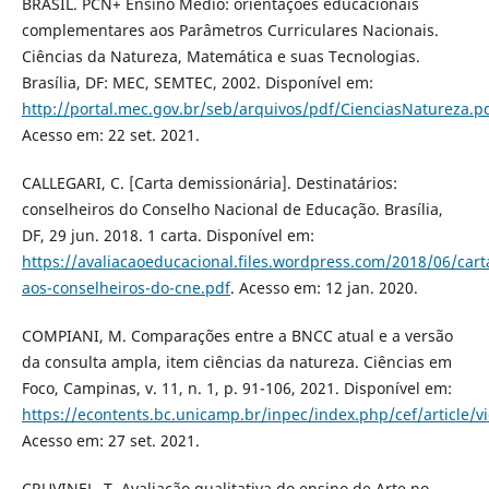
BRASIL. PCN+ Ensino Médio: orientações educacionais
complementares aos Parâmetros Curriculares Nacionais.
Ciências da Natureza, Matemática e suas Tecnologias.
Brasília, DF: MEC, SEMTEC, 2002. Disponível em:
http://portal.mec.gov.br/seb/arquivos/pdf/CienciasNatureza.p
Acesso em: 22 set. 2021.
CALLEGARI, C. [Carta demissionária]. Destinatários:
conselheiros do Conselho Nacional de Educação. Brasília,
DF, 29 jun. 2018. 1 carta. Disponível em:
https://avaliacaoeducacional.files.wordpress.com/2018/06/cart
aos-conselheiros-do-cne.pdf
. Acesso em: 12 jan. 2020.
COMPIANI, M. Comparações entre a BNCC atual e a versão
da consulta ampla, item ciências da natureza. Ciências em
Foco, Campinas, v. 11, n. 1, p. 91-106, 2021. Disponível em:
https://econtents.bc.unicamp.br/inpec/index.php/cef/article/
Acesso em: 27 set. 2021.
CRUVINEL, T. Avaliação qualitativa do ensino de Arte no