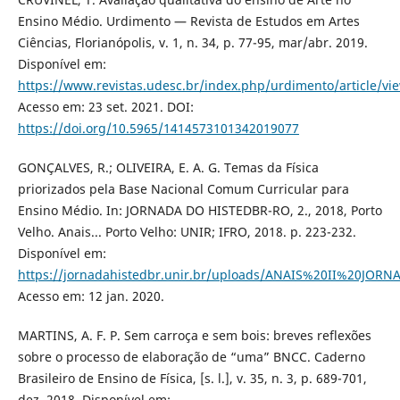
Ensino Médio. Urdimento — Revista de Estudos em Artes
Ciências, Florianópolis, v. 1, n. 34, p. 77-95, mar/abr. 2019.
Disponível em:
https://www.revistas.udesc.br/index.php/urdimento/article/
Acesso em: 23 set. 2021. DOI:
https://doi.org/10.5965/1414573101342019077
GONÇALVES, R.; OLIVEIRA, E. A. G. Temas da Física
priorizados pela Base Nacional Comum Curricular para
Ensino Médio. In: JORNADA DO HISTEDBR-RO, 2., 2018, Porto
Velho. Anais... Porto Velho: UNIR; IFRO, 2018. p. 223-232.
Disponível em:
https://jornadahistedbr.unir.br/uploads/ANAIS%20II%20J
Acesso em: 12 jan. 2020.
MARTINS, A. F. P. Sem carroça e sem bois: breves reflexões
sobre o processo de elaboração de “uma” BNCC. Caderno
Brasileiro de Ensino de Física, [s. l.], v. 35, n. 3, p. 689-701,
dez. 2018. Disponível em: