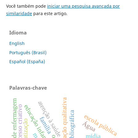
Você também pode
iniciar uma pesquisa avançada por
similaridade
para este artigo.
Idioma
English
Português (Brasil)
Español (España)
Palavras-chave
investigação qualitativa
assistência de enfermagem
atenção à saúde
educação infantil
processo criativo
revisão bibliográfica
escola pública
família
privatização
Água
mídia