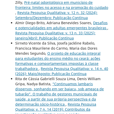
Zilly,
Pré-natal odontológico em município de
fronteira: limites no acesso e na promoção do cuidado
,
Revista Pesquisa Qualitativa: v. 12 n. 32 (2024):
Setembro/Dezembro: Publicação Contínua
Almir Diego Brito, Adriana Benevides Soares,
Desafios
e potencialidades em adultas emergentes brasileiras
,
Revista Pesquisa Qualitativa: v. 13 n. 33 (2025):
Janeiro/Abril: Publicação Contínua
Sirneto Vicente da Silva, Josefa Jackline Rabelo,
Francisca Maurilene do Carmo, Maria das Dores
Mendes Segundo,
O projeto de educação integral
para estudantes do ensino médio no ceará: ações
formativas e comportamentais impostas à classe
trabalhadora
,
Revista Pesquisa Qualitativa: v. 14 n. 40
(2026): Maio/Agosto: Publicação Contínua
Rita de Cássia Gabrielli Souza Lima, Denis William
Gripa, Nadya Batista,
“Continuamos lambaris
dispersos, sonhando em ser baiacu, sob ameaça de
tubarão”. O trabalho de gestores municipais de
saúde, a partir de sua própria perspectiva e da
determinação sócio-histórica
,
Revista Pesquisa
Qualitativa: v. 7 n. 14 (2019): Contributos da