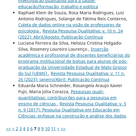
investigação qualitativa para a saúde:
educação/formação, trabalho e política
Raphael Klein de Souza, Rosa Maria Rodrigues, Luiz
Antonio Rodrigues, Solange de Fátima Reis Conterno,
Coleta de dados online na visão de professores de
psicologia
,
Revista Pesquisa Qualitativa: v. 10 n. 24
(2022): Abril/Agosto: Publicação Contínua
Luciana Ferreira da Silva, Heloiza Cristina Holgado-
Silva, Rosenery Loureiro Lourenço ,
Inserção
acadêmica e profissional de discentes beneficiários do
programa institucional de bolsas para alunos de pós-
graduação da Universidade Estadual de Mato Grosso
do Sul (UEMS)
,
Revista Pesquisa Qualitativa: v. 11 n.
26 (2023): Janeiro/Abril: Publicação Contínua
Eduarda Maria Schneider, Rosangela Araujo Xavier
Fujii, Maria Júlia Corazza,
Pesquisas quali-
quantitativas: contribuições para a pesquisa em
ensino de ciências
,
Revista Pesquisa Qualitativa: v. 5
n. 9 (2017): Pesquisa Qualitativa em Educação em
Ciências: enfoque na construção e análise dos dados
<<
<
2
3
4
5
6
7
8
9
10
11
>
>>