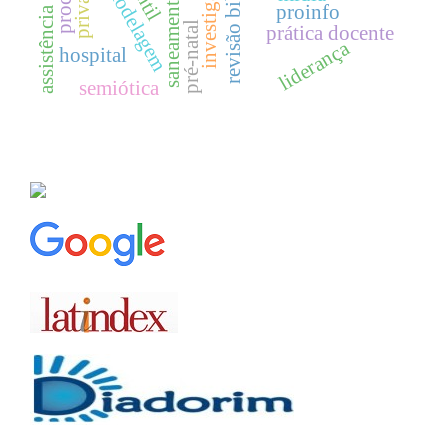
modelagem
saneamento
proinfo
pré-natal
prática docente
liderança
hospital
semiótica