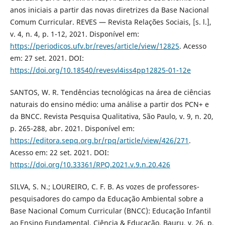
anos iniciais a partir das novas diretrizes da Base Nacional
Comum Curricular. REVES — Revista Relações Sociais, [s. l.],
v. 4, n. 4, p. 1-12, 2021. Disponível em:
https://periodicos.ufv.br/reves/article/view/12825
. Acesso
em: 27 set. 2021. DOI:
https://doi.org/10.18540/revesvl4iss4pp12825-01-12e
SANTOS, W. R. Tendências tecnológicas na área de ciências
naturais do ensino médio: uma análise a partir dos PCN+ e
da BNCC. Revista Pesquisa Qualitativa, São Paulo, v. 9, n. 20,
p. 265-288, abr. 2021. Disponível em:
https://editora.sepq.org.br/rpq/article/view/426/271
.
Acesso em: 22 set. 2021. DOI:
https://doi.org/10.33361/RPQ.2021.v.9.n.20.426
SILVA, S. N.; LOUREIRO, C. F. B. As vozes de professores-
pesquisadores do campo da Educação Ambiental sobre a
Base Nacional Comum Curricular (BNCC): Educação Infantil
ao Ensino Fundamental. Ciência & Educação, Bauru, v. 26, p.