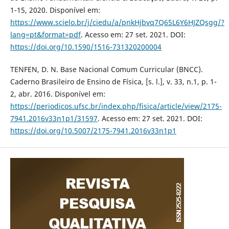
1-15, 2020. Disponível em:
https://www.scielo.br/j/ciedu/a/pnkHjbvq7Q65L6Y6HJZQsgg/?
lang=pt&format=pdf
. Acesso em: 27 set. 2021. DOI:
https://doi.org/10.1590/1516-731320200004
TENFEN, D. N. Base Nacional Comum Curricular (BNCC).
Caderno Brasileiro de Ensino de Física, [s. l.], v. 33, n.1, p. 1-
2, abr. 2016. Disponível em:
https://periodicos.ufsc.br/index.php/fisica/article/view/2175-
7941.2016v33n1p1/31597
. Acesso em: 27 set. 2021. DOI:
https://doi.org/10.5007/2175-7941.2016v33n1p1