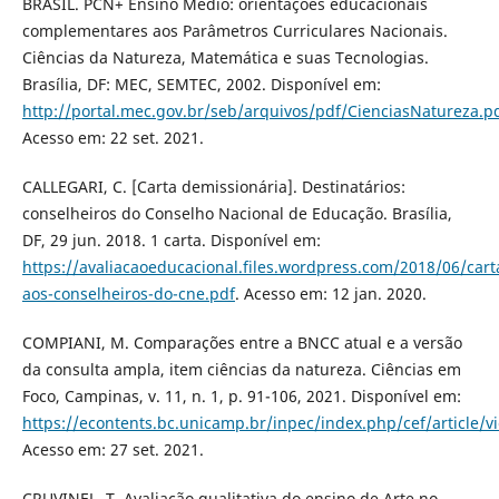
BRASIL. PCN+ Ensino Médio: orientações educacionais
complementares aos Parâmetros Curriculares Nacionais.
Ciências da Natureza, Matemática e suas Tecnologias.
Brasília, DF: MEC, SEMTEC, 2002. Disponível em:
http://portal.mec.gov.br/seb/arquivos/pdf/CienciasNatureza.p
Acesso em: 22 set. 2021.
CALLEGARI, C. [Carta demissionária]. Destinatários:
conselheiros do Conselho Nacional de Educação. Brasília,
DF, 29 jun. 2018. 1 carta. Disponível em:
https://avaliacaoeducacional.files.wordpress.com/2018/06/cart
aos-conselheiros-do-cne.pdf
. Acesso em: 12 jan. 2020.
COMPIANI, M. Comparações entre a BNCC atual e a versão
da consulta ampla, item ciências da natureza. Ciências em
Foco, Campinas, v. 11, n. 1, p. 91-106, 2021. Disponível em:
https://econtents.bc.unicamp.br/inpec/index.php/cef/article/
Acesso em: 27 set. 2021.
CRUVINEL, T. Avaliação qualitativa do ensino de Arte no