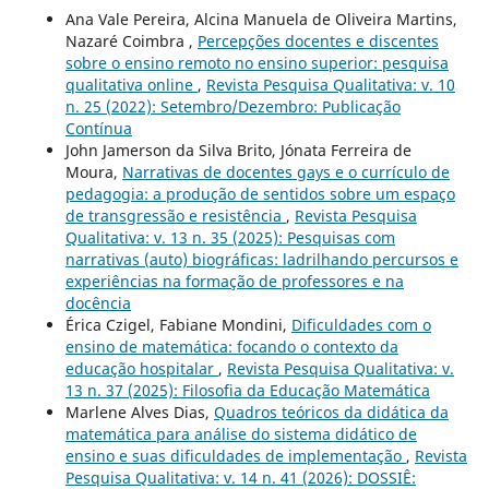
Ana Vale Pereira, Alcina Manuela de Oliveira Martins,
Nazaré Coimbra ,
Percepções docentes e discentes
sobre o ensino remoto no ensino superior: pesquisa
qualitativa online
,
Revista Pesquisa Qualitativa: v. 10
n. 25 (2022): Setembro/Dezembro: Publicação
Contínua
John Jamerson da Silva Brito, Jónata Ferreira de
Moura,
Narrativas de docentes gays e o currículo de
pedagogia: a produção de sentidos sobre um espaço
de transgressão e resistência
,
Revista Pesquisa
Qualitativa: v. 13 n. 35 (2025): Pesquisas com
narrativas (auto) biográficas: ladrilhando percursos e
experiências na formação de professores e na
docência
Érica Czigel, Fabiane Mondini,
Dificuldades com o
ensino de matemática: focando o contexto da
educação hospitalar
,
Revista Pesquisa Qualitativa: v.
13 n. 37 (2025): Filosofia da Educação Matemática
Marlene Alves Dias,
Quadros teóricos da didática da
matemática para análise do sistema didático de
ensino e suas dificuldades de implementação
,
Revista
Pesquisa Qualitativa: v. 14 n. 41 (2026): DOSSIÊ: