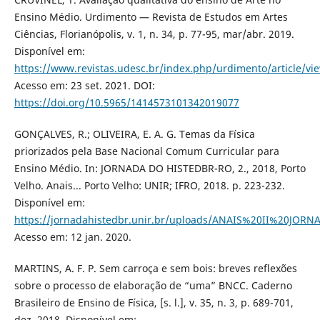
Ensino Médio. Urdimento — Revista de Estudos em Artes
Ciências, Florianópolis, v. 1, n. 34, p. 77-95, mar/abr. 2019.
Disponível em:
https://www.revistas.udesc.br/index.php/urdimento/article/
Acesso em: 23 set. 2021. DOI:
https://doi.org/10.5965/1414573101342019077
GONÇALVES, R.; OLIVEIRA, E. A. G. Temas da Física
priorizados pela Base Nacional Comum Curricular para
Ensino Médio. In: JORNADA DO HISTEDBR-RO, 2., 2018, Porto
Velho. Anais... Porto Velho: UNIR; IFRO, 2018. p. 223-232.
Disponível em:
https://jornadahistedbr.unir.br/uploads/ANAIS%20II%20J
Acesso em: 12 jan. 2020.
MARTINS, A. F. P. Sem carroça e sem bois: breves reflexões
sobre o processo de elaboração de “uma” BNCC. Caderno
Brasileiro de Ensino de Física, [s. l.], v. 35, n. 3, p. 689-701,
dez. 2018. Disponível em: