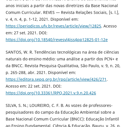
anos iniciais a partir das novas diretrizes da Base Nacional
Comum Curricular. REVES — Revista Relações Sociais, [s. l.],
v. 4, n. 4, p. 1-12, 2021. Disponível em:
https://periodicos.ufv.br/reves/article/view/12825
. Acesso
em: 27 set. 2021. DOI:
https://doi.org/10.18540/revesvl4iss4pp12825-01-12e
SANTOS, W. R. Tendências tecnológicas na área de ciências
naturais do ensino médio: uma análise a partir dos PCN+ e
da BNCC. Revista Pesquisa Qualitativa, São Paulo, v. 9, n. 20,
p. 265-288, abr. 2021. Disponível em:
https://editora.sepq.org.br/rpq/article/view/426/271
.
Acesso em: 22 set. 2021. DOI:
https://doi.org/10.33361/RPQ.2021.v.9.n.20.426
SILVA, S. N.; LOUREIRO, C. F. B. As vozes de professores-
pesquisadores do campo da Educação Ambiental sobre a
Base Nacional Comum Curricular (BNCC): Educação Infantil
ao Ensino Fundamental. Ciência & Educação, Bauru, v. 26, p.