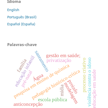
Idioma
English
Português (Brasil)
Español (España)
Palavras-chave
saneamento
gestão em saúde;
educação infantil
violência contra o idoso
privatização
processo criativo
família
pesquisa em ensino de química
pedagogia histórico-crítica
educação em saúde
pré-natal
Água
proinfo
modelagem
mídia
escola pública
anticoncepção