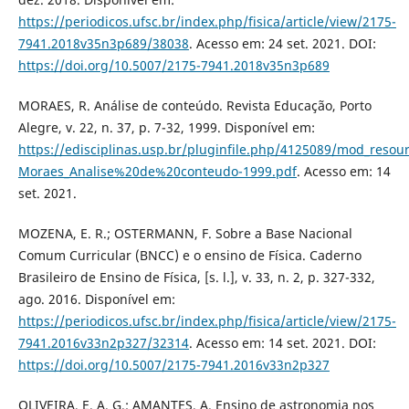
https://periodicos.ufsc.br/index.php/fisica/article/view/2175-
7941.2018v35n3p689/38038
. Acesso em: 24 set. 2021. DOI:
https://doi.org/10.5007/2175-7941.2018v35n3p689
MORAES, R. Análise de conteúdo. Revista Educação, Porto
Alegre, v. 22, n. 37, p. 7-32, 1999. Disponível em:
https://edisciplinas.usp.br/pluginfile.php/4125089/mod_resou
Moraes_Analise%20de%20conteudo-1999.pdf
. Acesso em: 14
set. 2021.
MOZENA, E. R.; OSTERMANN, F. Sobre a Base Nacional
Comum Curricular (BNCC) e o ensino de Física. Caderno
Brasileiro de Ensino de Física, [s. l.], v. 33, n. 2, p. 327-332,
ago. 2016. Disponível em:
https://periodicos.ufsc.br/index.php/fisica/article/view/2175-
7941.2016v33n2p327/32314
. Acesso em: 14 set. 2021. DOI:
https://doi.org/10.5007/2175-7941.2016v33n2p327
OLIVEIRA, E. A. G.; AMANTES, A. Ensino de astronomia nos