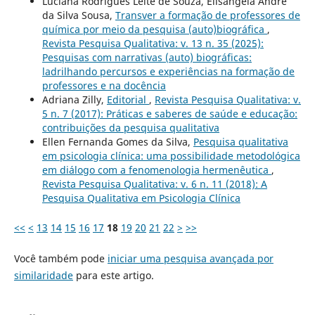
Luciana Rodrigues Leite de Souza, Elisangela André
da Silva Sousa,
Transver a formação de professores de
química por meio da pesquisa (auto)biográfica
,
Revista Pesquisa Qualitativa: v. 13 n. 35 (2025):
Pesquisas com narrativas (auto) biográficas:
ladrilhando percursos e experiências na formação de
professores e na docência
Adriana Zilly,
Editorial
,
Revista Pesquisa Qualitativa: v.
5 n. 7 (2017): Práticas e saberes de saúde e educação:
contribuições da pesquisa qualitativa
Ellen Fernanda Gomes da Silva,
Pesquisa qualitativa
em psicologia clínica: uma possibilidade metodológica
em diálogo com a fenomenologia hermenêutica
,
Revista Pesquisa Qualitativa: v. 6 n. 11 (2018): A
Pesquisa Qualitativa em Psicologia Clí­nica
<<
<
13
14
15
16
17
18
19
20
21
22
>
>>
Você também pode
iniciar uma pesquisa avançada por
similaridade
para este artigo.