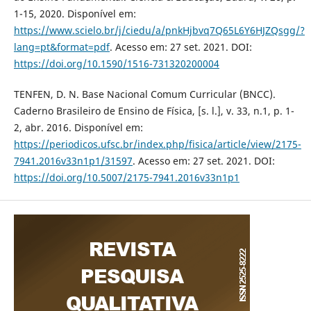
1-15, 2020. Disponível em:
https://www.scielo.br/j/ciedu/a/pnkHjbvq7Q65L6Y6HJZQsgg/?
lang=pt&format=pdf
. Acesso em: 27 set. 2021. DOI:
https://doi.org/10.1590/1516-731320200004
TENFEN, D. N. Base Nacional Comum Curricular (BNCC).
Caderno Brasileiro de Ensino de Física, [s. l.], v. 33, n.1, p. 1-
2, abr. 2016. Disponível em:
https://periodicos.ufsc.br/index.php/fisica/article/view/2175-
7941.2016v33n1p1/31597
. Acesso em: 27 set. 2021. DOI:
https://doi.org/10.5007/2175-7941.2016v33n1p1