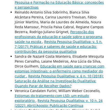
Pesquisa e Formação na Educação Básica: concepções
e perspectivas
Reinaldo Antonio Silva Sobrinho, Bianca Silva
Alcântara Pereira, Carina Loureiro Trevisan, Fábio
Júnior Martins, Maria de Lourdes de Almeida, Noura
Reda Mansour, Priscila Paiva Cabral, Regiane Campos
Bezerra, Rodrigo Juliano Grignet,
Percepção dos
profissionais da educação e saúde sobre o programa
saúde na escola
,
Revista Pesquisa Qualitativa: v. 5 n.
7 (2017): Práticas e saberes de saúde e educação:
contribuições da pesquisa qualitativa
Sandra de Nazaré Costa Monteiro, Elisabete Mesquita
Peres Carvalho, Laiane Medeiros, Ana Lúcia da Silva,
Dirce Guilhem,
Educação em saúde para crianças com
estomias intestinais: o enfermeiro como mediador do
cuidar
,
Revista Pesquisa Qualitativa: v. 6 n. 10 (2018):
Saturação da Análise na Investigação Qualitativa:
Quando Parar de Recolher Dados?
Veronica Candaten Furini, William Weber Ceconello,
Estigmas do tratamento com LSD: um estudo
exploratório
,
Revista Pesquisa Qualitativa: v. 10 n. 24
(2022): Abril/Agosto: Publicação Contínua