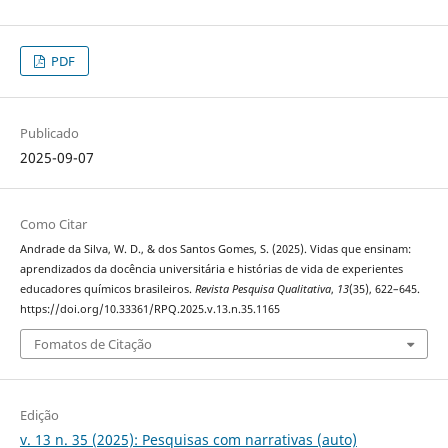
PDF
Publicado
2025-09-07
Como Citar
Andrade da Silva, W. D., & dos Santos Gomes, S. (2025). Vidas que ensinam:
aprendizados da docência universitária e histórias de vida de experientes
educadores químicos brasileiros.
Revista Pesquisa Qualitativa
,
13
(35), 622–645.
https://doi.org/10.33361/RPQ.2025.v.13.n.35.1165
Fomatos de Citação
Edição
v. 13 n. 35 (2025): Pesquisas com narrativas (auto)