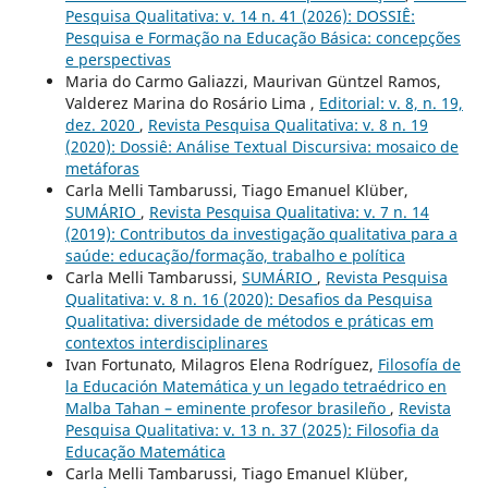
Pesquisa Qualitativa: v. 14 n. 41 (2026): DOSSIÊ:
Pesquisa e Formação na Educação Básica: concepções
e perspectivas
Maria do Carmo Galiazzi, Maurivan Güntzel Ramos,
Valderez Marina do Rosário Lima ,
Editorial: v. 8, n. 19,
dez. 2020
,
Revista Pesquisa Qualitativa: v. 8 n. 19
(2020): Dossiê: Análise Textual Discursiva: mosaico de
metáforas
Carla Melli Tambarussi, Tiago Emanuel Klüber,
SUMÁRIO
,
Revista Pesquisa Qualitativa: v. 7 n. 14
(2019): Contributos da investigação qualitativa para a
saúde: educação/formação, trabalho e política
Carla Melli Tambarussi,
SUMÁRIO
,
Revista Pesquisa
Qualitativa: v. 8 n. 16 (2020): Desafios da Pesquisa
Qualitativa: diversidade de métodos e práticas em
contextos interdisciplinares
Ivan Fortunato, Milagros Elena Rodríguez,
Filosofía de
la Educación Matemática y un legado tetraédrico en
Malba Tahan – eminente profesor brasileño
,
Revista
Pesquisa Qualitativa: v. 13 n. 37 (2025): Filosofia da
Educação Matemática
Carla Melli Tambarussi, Tiago Emanuel Klüber,