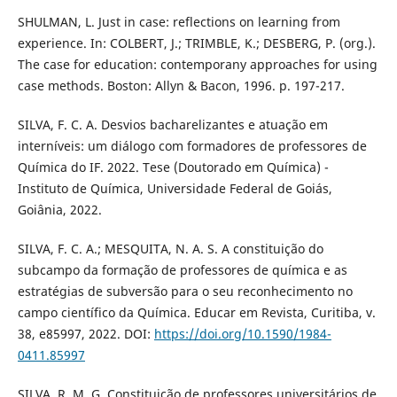
SHULMAN, L. Just in case: reflections on learning from
experience. In: COLBERT, J.; TRIMBLE, K.; DESBERG, P. (org.).
The case for education: contemporany approaches for using
case methods. Boston: Allyn & Bacon, 1996. p. 197-217.
SILVA, F. C. A. Desvios bacharelizantes e atuação em
interníveis: um diálogo com formadores de professores de
Química do IF. 2022. Tese (Doutorado em Química) -
Instituto de Química, Universidade Federal de Goiás,
Goiânia, 2022.
SILVA, F. C. A.; MESQUITA, N. A. S. A constituição do
subcampo da formação de professores de química e as
estratégias de subversão para o seu reconhecimento no
campo científico da Química. Educar em Revista, Curitiba, v.
38, e85997, 2022. DOI:
https://doi.org/10.1590/1984-
0411.85997
SILVA, R. M. G. Constituição de professores universitários de