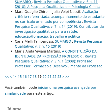
SUMÁRIO
,
Revista Pesquisa Qualitativa: v. 6 n. 11
(2018): A Pesquisa Qualitativa em Psicologia Clí­nica
Mara Quaglio Chirelli, Julia Volpi Nassif,
Avaliação
critério-referenciada: acompanhamento do estudante
no currículo orientado por competência
,
Revista
Pesquisa Qualitativa: v. 7 n. 14 (2019): Contributos da
investigação qualitativa para a saúde:
educação/formação, trabalho e política
Carla Melli Tambarussi,
SUMÁRIO
,
Revista Pesquisa
Qualitativa: v. 7 n. 15 (2019)
Maria Anita Viviani Martins,
A CONSTITUIÇÃO DA
IDENTIDADE DA PROFISSÃO PROFESSOR
,
Revista
Pesquisa Qualitativa: v. 3 n. 1 (2008): Profissão
Professor: Formação e Desenvolvimento da Profissão
<<
<
14
15
16
17
18
19
20
21
22
23
>
>>
Você também pode
iniciar uma pesquisa avançada por
similaridade
para este artigo.
Idioma