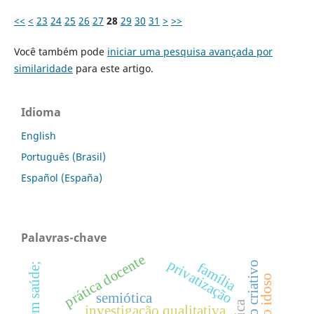
<<
<
23
24
25
26
27
28
29
30
31
>
>>
Você também pode
iniciar uma pesquisa avançada por
similaridade
para este artigo.
Idioma
English
Português (Brasil)
Español (España)
Palavras-chave
prática docente
privatização
processo criativo
família
gestão em saúde;
semiótica
investigação qualitativa