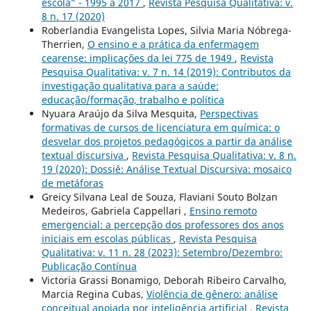
escola” - 1995 a 2017
,
Revista Pesquisa Qualitativa: v.
8 n. 17 (2020)
Roberlandia Evangelista Lopes, Silvia Maria Nóbrega-
Therrien,
O ensino e a prática da enfermagem
cearense: implicações da lei 775 de 1949
,
Revista
Pesquisa Qualitativa: v. 7 n. 14 (2019): Contributos da
investigação qualitativa para a saúde:
educação/formação, trabalho e política
Nyuara Araújo da Silva Mesquita,
Perspectivas
formativas de cursos de licenciatura em química: o
desvelar dos projetos pedagógicos a partir da análise
textual discursiva
,
Revista Pesquisa Qualitativa: v. 8 n.
19 (2020): Dossiê: Análise Textual Discursiva: mosaico
de metáforas
Greicy Silvana Leal de Souza, Flaviani Souto Bolzan
Medeiros, Gabriela Cappellari ,
Ensino remoto
emergencial: a percepção dos professores dos anos
iniciais em escolas públicas
,
Revista Pesquisa
Qualitativa: v. 11 n. 28 (2023): Setembro/Dezembro:
Publicação Contínua
Victoria Grassi Bonamigo, Deborah Ribeiro Carvalho,
Marcia Regina Cubas,
Violência de gênero: análise
conceitual apoiada por inteligência artificial
,
Revista