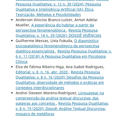
Pesquisa Qualitativa: v. 12 n. 30 (2024): Pesquisa
Qualitativa e Inteligência Artificial (IA): Ética,
Teorização, Métodos e Possibilidades
Anderson Vinicíos Branco Lutzer, Airton Adelar
Mueller,
A experiência do habitar a partir da
perspectiva fenomenológica
,
Revista Pesquisa
Qualitativa: v. 14 n. 39 (2026): DOSSIÊ VIVÊNCIAS
Guilherme Messas, Lívia Fukuda,
O diagnóstico
psicopatológico fenomenológico da perspectiva
dialético-essencialista
,
Revista Pesquisa Qualitativa: v.
6 n. 11 (2018): A Pesquisa Qualitativa em Psicologia
Clí­nica
Elza de Fátima Ribeiro Higa, Ana Isabel Rodrigues,
Editorial: v. 8, n. 16, abr. 2020
,
Revista Pesquisa
Qualitativa: v. 8 n. 16 (2020): Desafios da Pesquisa
Qualitativa: diversidade de métodos e práticas em
contextos interdisciplinares
Andrei Steveen Moreno-Rodríguez,
Linguagear na
compreensão da análise textual discursiva: das
palavras aos conceitos
,
Revista Pesquisa Qualitativa:
v. 8 n. 19 (2020): Dossiê: Análise Textual Discursiva:
mosaico de metáforas