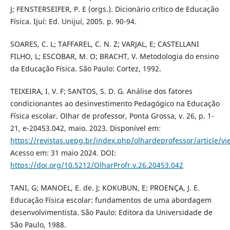
J; FENSTERSEIFER, P. E (orgs.). Dicionário crítico de Educação
Física. Ijuí: Ed. Unijuí, 2005. p. 90-94.
SOARES, C. L; TAFFAREL, C. N. Z; VARJAL, E; CASTELLANI
FILHO, L; ESCOBAR, M. O; BRACHT, V. Metodologia do ensino
da Educação Física. São Paulo: Cortez, 1992.
TEIXEIRA, I. V. F; SANTOS, S. D. G. Análise dos fatores
condicionantes ao desinvestimento Pedagógico na Educação
Física escolar. Olhar de professor, Ponta Grossa, v. 26, p. 1-
21, e-20453.042, maio. 2023. Disponível em:
https://revistas.uepg.br/index.php/olhardeprofessor/article/v
Acesso em: 31 maio 2024. DOI:
https://doi.org/10.5212/OlharProfr.v.26.20453.042
TANI, G; MANOEL, E. de. J; KOKUBUN, E; PROENÇA, J. E.
Educação Física escolar: fundamentos de uma abordagem
desenvolvimentista. São Paulo: Editora da Universidade de
São Paulo, 1988.