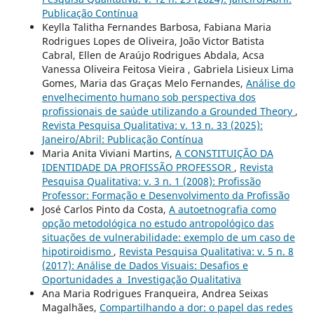
Publicação Contínua
Keylla Talitha Fernandes Barbosa, Fabiana Maria
Rodrigues Lopes de Oliveira, João Victor Batista
Cabral, Ellen de Araújo Rodrigues Abdala, Acsa
Vanessa Oliveira Feitosa Vieira , Gabriela Lisieux Lima
Gomes, Maria das Graças Melo Fernandes,
Análise do
envelhecimento humano sob perspectiva dos
profissionais de saúde utilizando a Grounded Theory
,
Revista Pesquisa Qualitativa: v. 13 n. 33 (2025):
Janeiro/Abril: Publicação Contínua
Maria Anita Viviani Martins,
A CONSTITUIÇÃO DA
IDENTIDADE DA PROFISSÃO PROFESSOR
,
Revista
Pesquisa Qualitativa: v. 3 n. 1 (2008): Profissão
Professor: Formação e Desenvolvimento da Profissão
José Carlos Pinto da Costa,
A autoetnografia como
opção metodológica no estudo antropológico das
situações de vulnerabilidade: exemplo de um caso de
hipotiroidismo
,
Revista Pesquisa Qualitativa: v. 5 n. 8
(2017): Análise de Dados Visuais: Desafios e
Oportunidades a Investigação Qualitativa
Ana Maria Rodrigues Franqueira, Andrea Seixas
Magalhães,
Compartilhando a dor: o papel das redes