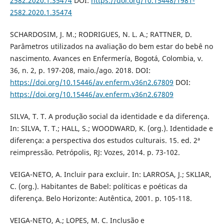
2582.2020.1.35474
DOI:
https://doi.org/10.15448/1981-
2582.2020.1.35474
SCHARDOSIM, J. M.; RODRIGUES, N. L. A.; RATTNER, D.
Parâmetros utilizados na avaliação do bem estar do bebê no
nascimento. Avances en Enfermería, Bogotá, Colombia, v.
36, n. 2, p. 197-208, maio./ago. 2018. DOI:
https://doi.org/10.15446/av.enferm.v36n2.67809
DOI:
https://doi.org/10.15446/av.enferm.v36n2.67809
SILVA, T. T. A produção social da identidade e da diferença.
In: SILVA, T. T.; HALL, S.; WOODWARD, K. (org.). Identidade e
diferença: a perspectiva dos estudos culturais. 15. ed. 2ª
reimpressão. Petrópolis, RJ: Vozes, 2014. p. 73-102.
VEIGA-NETO, A. Incluir para excluir. In: LARROSA, J.; SKLIAR,
C. (org.). Habitantes de Babel: políticas e poéticas da
diferença. Belo Horizonte: Autêntica, 2001. p. 105-118.
VEIGA-NETO, A.; LOPES, M. C. Inclusão e