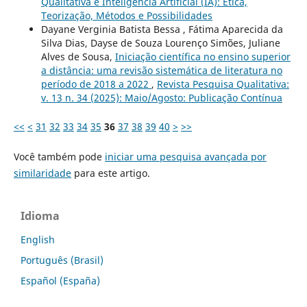
Qualitativa e Inteligência Artificial (IA): Ética,
Teorização, Métodos e Possibilidades
Dayane Verginia Batista Bessa , Fátima Aparecida da
Silva Dias, Dayse de Souza Lourenço Simões, Juliane
Alves de Sousa,
Iniciação científica no ensino superior
a distância: uma revisão sistemática de literatura no
período de 2018 a 2022
,
Revista Pesquisa Qualitativa:
v. 13 n. 34 (2025): Maio/Agosto: Publicação Contínua
<<
<
31
32
33
34
35
36
37
38
39
40
>
>>
Você também pode
iniciar uma pesquisa avançada por
similaridade
para este artigo.
Idioma
English
Português (Brasil)
Español (España)