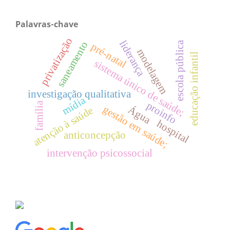
Palavras-chave
privatização
liderança
saneamento
escola pública
pré-natal
modelagem
educação infantil
sistema único de saúde;
investigação qualitativa
mídia
proinfo
família
gestão em saúde;
Água
atenção à saúde
hospital
anticoncepção
intervenção psicossocial