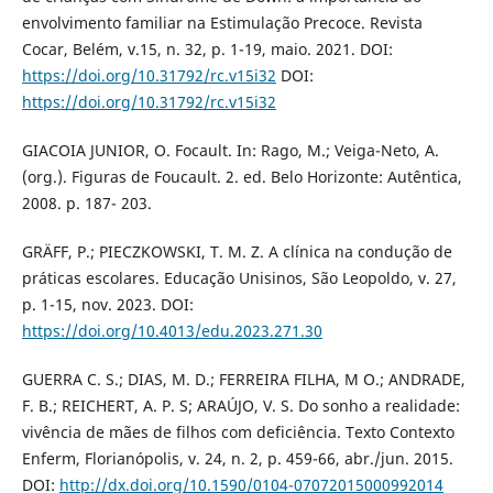
envolvimento familiar na Estimulação Precoce. Revista
Cocar, Belém, v.15, n. 32, p. 1-19, maio. 2021. DOI:
https://doi.org/10.31792/rc.v15i32
DOI:
https://doi.org/10.31792/rc.v15i32
GIACOIA JUNIOR, O. Focault. In: Rago, M.; Veiga-Neto, A.
(org.). Figuras de Foucault. 2. ed. Belo Horizonte: Autêntica,
2008. p. 187- 203.
GRÄFF, P.; PIECZKOWSKI, T. M. Z. A clínica na condução de
práticas escolares. Educação Unisinos, São Leopoldo, v. 27,
p. 1-15, nov. 2023. DOI:
https://doi.org/10.4013/edu.2023.271.30
GUERRA C. S.; DIAS, M. D.; FERREIRA FILHA, M O.; ANDRADE,
F. B.; REICHERT, A. P. S; ARAÚJO, V. S. Do sonho a realidade:
vivência de mães de filhos com deficiência. Texto Contexto
Enferm, Florianópolis, v. 24, n. 2, p. 459-66, abr./jun. 2015.
DOI:
http://dx.doi.org/10.1590/0104-07072015000992014