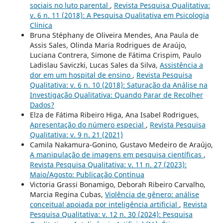
sociais no luto parental
,
Revista Pesquisa Qualitativa:
v. 6 n. 11 (2018): A Pesquisa Qualitativa em Psicologia
Clí­nica
Bruna Stéphany de Oliveira Mendes, Ana Paula de
Assis Sales, Olinda Maria Rodrigues de Araújo,
Luciana Contrera, Simone de Fátima Crispim, Paulo
Ladislau Saviczki, Lucas Sales da Silva,
Assistência a
dor em um hospital de ensino
,
Revista Pesquisa
Qualitativa: v. 6 n. 10 (2018): Saturação da Análise na
Investigação Qualitativa: Quando Parar de Recolher
Dados?
Elza de Fátima Ribeiro Higa, Ana Isabel Rodrigues,
Apresentação do número especial
,
Revista Pesquisa
Qualitativa: v. 9 n. 21 (2021)
Camila Nakamura-Gonino, Gustavo Medeiro de Araújo,
A manipulação de imagens em pesquisa científicas
,
Revista Pesquisa Qualitativa: v. 11 n. 27 (2023):
Maio/Agosto: Publicação Contínua
Victoria Grassi Bonamigo, Deborah Ribeiro Carvalho,
Marcia Regina Cubas,
Violência de gênero: análise
conceitual apoiada por inteligência artificial
,
Revista
Pesquisa Qualitativa: v. 12 n. 30 (2024): Pesquisa