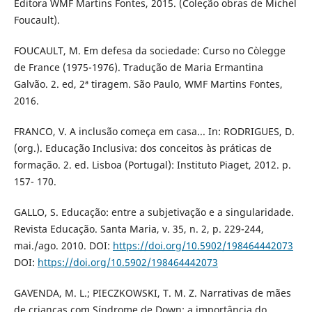
Editora WMF Martins Fontes, 2015. (Coleção obras de Michel
Foucault).
FOUCAULT, M. Em defesa da sociedade: Curso no Còlegge
de France (1975-1976). Tradução de Maria Ermantina
Galvão. 2. ed, 2ª tiragem. São Paulo, WMF Martins Fontes,
2016.
FRANCO, V. A inclusão começa em casa... In: RODRIGUES, D.
(org.). Educação Inclusiva: dos conceitos às práticas de
formação. 2. ed. Lisboa (Portugal): Instituto Piaget, 2012. p.
157- 170.
GALLO, S. Educação: entre a subjetivação e a singularidade.
Revista Educação. Santa Maria, v. 35, n. 2, p. 229-244,
mai./ago. 2010. DOI:
https://doi.org/10.5902/198464442073
DOI:
https://doi.org/10.5902/198464442073
GAVENDA, M. L.; PIECZKOWSKI, T. M. Z. Narrativas de mães
de crianças com Síndrome de Down: a importância do