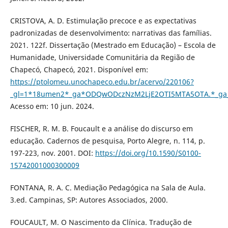
CRISTOVA, A. D. Estimulação precoce e as expectativas
padronizadas de desenvolvimento: narrativas das famílias.
2021. 122f. Dissertação (Mestrado em Educação) – Escola de
Humanidade, Universidade Comunitária da Região de
Chapecó, Chapecó, 2021. Disponível em:
https://ptolomeu.unochapeco.edu.br/acervo/220106?
_gl=1*18umen2*_ga*ODQwODczNzM2LjE2OTI5MTA5OTA.*_g
Acesso em: 10 jun. 2024.
FISCHER, R. M. B. Foucault e a análise do discurso em
educação. Cadernos de pesquisa, Porto Alegre, n. 114, p.
197-223, nov. 2001. DOI:
https://doi.org/10.1590/S0100-
15742001000300009
FONTANA, R. A. C. Mediação Pedagógica na Sala de Aula.
3.ed. Campinas, SP: Autores Associados, 2000.
FOUCAULT, M. O Nascimento da Clínica. Tradução de