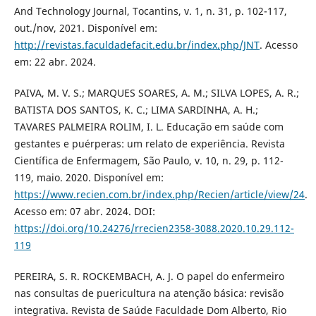
And Technology Journal, Tocantins, v. 1, n. 31, p. 102-117,
out./nov, 2021. Disponível em:
http://revistas.faculdadefacit.edu.br/index.php/JNT
. Acesso
em: 22 abr. 2024.
PAIVA, M. V. S.; MARQUES SOARES, A. M.; SILVA LOPES, A. R.;
BATISTA DOS SANTOS, K. C.; LIMA SARDINHA, A. H.;
TAVARES PALMEIRA ROLIM, I. L. Educação em saúde com
gestantes e puérperas: um relato de experiência. Revista
Científica de Enfermagem, São Paulo, v. 10, n. 29, p. 112-
119, maio. 2020. Disponível em:
https://www.recien.com.br/index.php/Recien/article/view/24
.
Acesso em: 07 abr. 2024. DOI:
https://doi.org/10.24276/rrecien2358-3088.2020.10.29.112-
119
PEREIRA, S. R. ROCKEMBACH, A. J. O papel do enfermeiro
nas consultas de puericultura na atenção básica: revisão
integrativa. Revista de Saúde Faculdade Dom Alberto, Rio