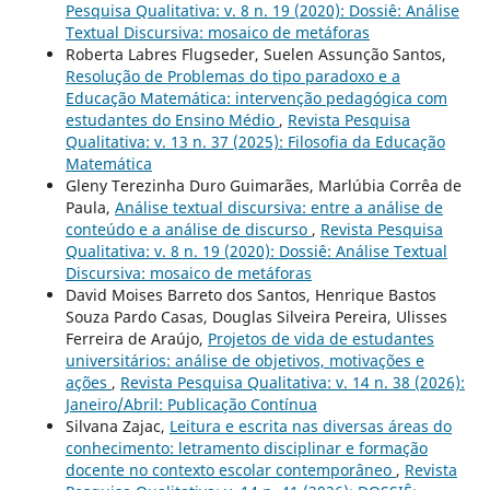
Pesquisa Qualitativa: v. 8 n. 19 (2020): Dossiê: Análise
Textual Discursiva: mosaico de metáforas
Roberta Labres Flugseder, Suelen Assunção Santos,
Resolução de Problemas do tipo paradoxo e a
Educação Matemática: intervenção pedagógica com
estudantes do Ensino Médio
,
Revista Pesquisa
Qualitativa: v. 13 n. 37 (2025): Filosofia da Educação
Matemática
Gleny Terezinha Duro Guimarães, Marlúbia Corrêa de
Paula,
Análise textual discursiva: entre a análise de
conteúdo e a análise de discurso
,
Revista Pesquisa
Qualitativa: v. 8 n. 19 (2020): Dossiê: Análise Textual
Discursiva: mosaico de metáforas
David Moises Barreto dos Santos, Henrique Bastos
Souza Pardo Casas, Douglas Silveira Pereira, Ulisses
Ferreira de Araújo,
Projetos de vida de estudantes
universitários: análise de objetivos, motivações e
ações
,
Revista Pesquisa Qualitativa: v. 14 n. 38 (2026):
Janeiro/Abril: Publicação Contínua
Silvana Zajac,
Leitura e escrita nas diversas áreas do
conhecimento: letramento disciplinar e formação
docente no contexto escolar contemporâneo
,
Revista