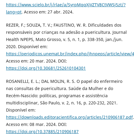
https://www.scielo.br/j/rlae/a/SyrpMqqXjVZTV8CtVWSj5zt/?
lang=pt
. Acesso em: 27 abr. 2024.
REZER, F.; SOUZA, T. V.; FAUSTINO, W. R. Dificuldades dos
responsáveis por crianças na adesão a puericultura. Journal
Health NPEPS, Mato Grosso, v. 5, n. 1, p. 338-350, jan./jun.
2020. Disponível em:
https://periodicos.unemat.br/index.php/jhnpeps/article/view/
Acesso em: 20 mar. 2024. DOI:
https://doi.org/10.30681/252610104301
ROSANELLI, E. L.; DAL MOLIN, R. S. O papel do enfermeiro
nas consultas de puericultura. Saúde da Mulher e do
Recém-Nascido: políticas, programas e assistência
multidisciplinar, São Paulo, v. 2, n. 16, p. 220-232, 2021.
Disponível em:
https://downloads.editoracientifica.org/articles/210906187.pdf
.
Acesso em: 08 mar. 2024. DOI:
https://doi.org/10.37885/210906187