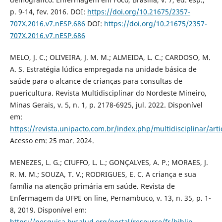
p. 9-14, fev. 2016. DOI:
https://doi.org/10.21675/2357-
707X.2016.v7.nESP.686
DOI:
https://doi.org/10.21675/2357-
707X.2016.v7.nESP.686
MELO, J. C.; OLIVEIRA, J. M. M.; ALMEIDA, L. C.; CARDOSO, M.
A. S. Estratégia lúdica empregada na unidade básica de
saúde para o alcance de crianças para consultas de
puericultura. Revista Multidisciplinar do Nordeste Mineiro,
Minas Gerais, v. 5, n. 1, p. 2178-6925, jul. 2022. Disponível
em:
https://revista.unipacto.com.br/index.php/multidisciplinar/art
Acesso em: 25 mar. 2024.
MENEZES, L. G.; CIUFFO, L. L.; GONÇALVES, A. P.; MORAES, J.
R. M. M.; SOUZA, T. V.; RODRIGUES, E. C. A criança e sua
família na atenção primária em saúde. Revista de
Enfermagem da UFPE on line, Pernambuco, v. 13, n. 35, p. 1-
8, 2019. Disponível em:
https://pesquisa.bvsalud.org/portal/resource/fr/biblio-