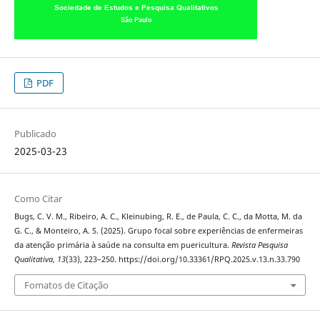
PDF
Publicado
2025-03-23
Como Citar
Bugs, C. V. M., Ribeiro, A. C., Kleinubing, R. E., de Paula, C. C., da Motta, M. da
G. C., & Monteiro, A. S. (2025). Grupo focal sobre experiências de enfermeiras
da atenção primária à saúde na consulta em puericultura.
Revista Pesquisa
Qualitativa
,
13
(33), 223–250. https://doi.org/10.33361/RPQ.2025.v.13.n.33.790
Fomatos de Citação