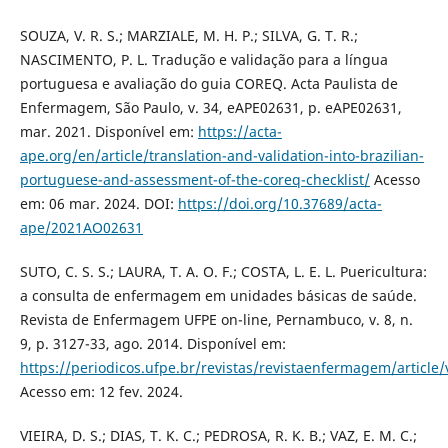
SOUZA, V. R. S.; MARZIALE, M. H. P.; SILVA, G. T. R.;
NASCIMENTO, P. L. Tradução e validação para a língua
portuguesa e avaliação do guia COREQ. Acta Paulista de
Enfermagem, São Paulo, v. 34, eAPE02631, p. eAPE02631,
mar. 2021. Disponível em:
https://acta-
ape.org/en/article/translation-and-validation-into-brazilian-
portuguese-and-assessment-of-the-coreq-checklist/
Acesso
em: 06 mar. 2024. DOI:
https://doi.org/10.37689/acta-
ape/2021AO02631
SUTO, C. S. S.; LAURA, T. A. O. F.; COSTA, L. E. L. Puericultura:
a consulta de enfermagem em unidades básicas de saúde.
Revista de Enfermagem UFPE on-line, Pernambuco, v. 8, n.
9, p. 3127-33, ago. 2014. Disponível em:
https://periodicos.ufpe.br/revistas/revistaenfermagem/article
Acesso em: 12 fev. 2024.
VIEIRA, D. S.; DIAS, T. K. C.; PEDROSA, R. K. B.; VAZ, E. M. C.;