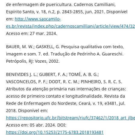
de enfermagem de puericultura. Cadernos Camilliani,
Espírito Santo, v. 18, n.2, p. 2843-2855, jun. 2021. Disponível
em:
http://www.saocamilo-
es.br/revista/index.php/cadernoscamilliani/article/view/474/3
Acesso em: 27 mar. 2024.
BAUER, M. W.; GASKELL, G. Pesquisa qualitativa com texto,
imagem e som. 7. ed. Tradução de Pedrinho A. Guareschi.
Petrópolis, RJ: Vozes, 2002.
BENEVIDES J. L.; GUBERT, F. A.; TOMÉ, A. B. G.;
VASCONCELOS, P. F.; DODT, R. C. M.; PINHEIRO, S. R. C. S.
Atributos da atenção primária nas internações de crianças:
acesso de primeiro contato e longitudinalidade. Revista da
Rede de Enfermagem do Nordeste, Ceará, v. 19, e3481, jul.
2018. Disponível em:
https://repositorio.ufc.br/bitstream/riufc/37462/1/2018_art_jlb
Acesso em: 05 abr. 2024. DOI:
https://doi.org/10.15253/2175-6783.2018193481