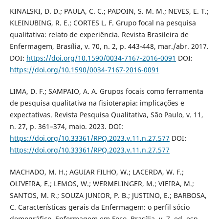
KINALSKI, D. D.; PAULA, C. C.; PADOIN, S. M. M.; NEVES, E. T.;
KLEINUBING, R. E.; CORTES L. F. Grupo focal na pesquisa
qualitativa: relato de experiência. Revista Brasileira de
Enfermagem, Brasília, v. 70, n. 2, p. 443-448, mar./abr. 2017.
DOI:
https://doi.org/10.1590/0034-7167-2016-0091
DOI:
https://doi.org/10.1590/0034-7167-2016-0091
LIMA, D. F.; SAMPAIO, A. A. Grupos focais como ferramenta
de pesquisa qualitativa na fisioterapia: implicações e
expectativas. Revista Pesquisa Qualitativa, São Paulo, v. 11,
n. 27, p. 361–374, maio. 2023. DOI:
https://doi.org/10.33361/RPQ.2023.v.11.n.27.577
DOI:
https://doi.org/10.33361/RPQ.2023.v.11.n.27.577
MACHADO, M. H.; AGUIAR FILHO, W.; LACERDA, W. F.;
OLIVEIRA, E.; LEMOS, W.; WERMELINGER, M.; VIEIRA, M.;
SANTOS, M. R.; SOUZA JUNIOR, P. B.; JUSTINO, E.; BARBOSA,
C. Características gerais da Enfermagem: o perfil sócio
demográfico. Enfermagem em Foco, Brasília, v. 7, ed. esp.,