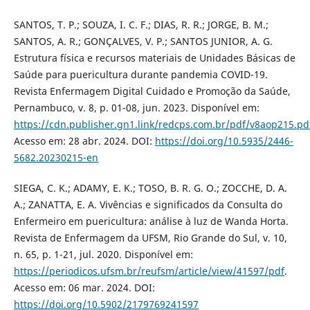
SANTOS, T. P.; SOUZA, I. C. F.; DIAS, R. R.; JORGE, B. M.;
SANTOS, A. R.; GONÇALVES, V. P.; SANTOS JUNIOR, A. G.
Estrutura física e recursos materiais de Unidades Básicas de
Saúde para puericultura durante pandemia COVID-19.
Revista Enfermagem Digital Cuidado e Promoção da Saúde,
Pernambuco, v. 8, p. 01-08, jun. 2023. Disponível em:
https://cdn.publisher.gn1.link/redcps.com.br/pdf/v8aop215.pd
Acesso em: 28 abr. 2024. DOI:
https://doi.org/10.5935/2446-
5682.20230215-en
SIEGA, C. K.; ADAMY, E. K.; TOSO, B. R. G. O.; ZOCCHE, D. A.
A.; ZANATTA, E. A. Vivências e significados da Consulta do
Enfermeiro em puericultura: análise à luz de Wanda Horta.
Revista de Enfermagem da UFSM, Rio Grande do Sul, v. 10,
n. 65, p. 1-21, jul. 2020. Disponível em:
https://periodicos.ufsm.br/reufsm/article/view/41597/pdf
.
Acesso em: 06 mar. 2024. DOI:
https://doi.org/10.5902/2179769241597