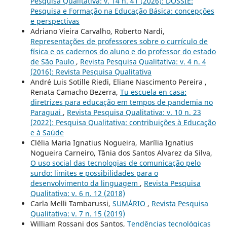
Pesquisa Qualitativa: v. 14 n. 41 (2026): DOSSIÊ:
Pesquisa e Formação na Educação Básica: concepções
e perspectivas
Adriano Vieira Carvalho, Roberto Nardi,
Representações de professores sobre o currículo de
física e os cadernos do aluno e do professor do estado
de São Paulo
,
Revista Pesquisa Qualitativa: v. 4 n. 4
(2016): Revista Pesquisa Qualitativa
André Luis Sotille Riedi, Eliane Nascimento Pereira ,
Renata Camacho Bezerra,
Tu escuela en casa:
diretrizes para educação em tempos de pandemia no
Paraguai
,
Revista Pesquisa Qualitativa: v. 10 n. 23
(2022): Pesquisa Qualitativa: contribuições à Educação
e à Saúde
Clélia Maria Ignatius Nogueira, Marília Ignatius
Nogueira Carneiro, Tânia dos Santos Alvarez da Silva,
O uso social das tecnologias de comunicação pelo
surdo: limites e possibilidades para o
desenvolvimento da linguagem
,
Revista Pesquisa
Qualitativa: v. 6 n. 12 (2018)
Carla Melli Tambarussi,
SUMÁRIO
,
Revista Pesquisa
Qualitativa: v. 7 n. 15 (2019)
William Rossani dos Santos,
Tendências tecnológicas