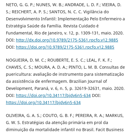
NETO, G. G. P.; NUNES, W. B.; ANDRADE, L. D. F.; VIEIRA, D.
S.; REICHERT, A. P. S.; SANTOS, N. C. C. Vigilância do
Desenvolvimento Infantil: Implementação Pelo Enfermeiro a
Estratégia Saúde da Família. Revista Cuidado é
Fundamental, Rio de Janeiro, v. 12, p. 1309-131, maio. 2020.
DOI:
http://dx.doi.org/10.9789/2175-5361.rpcfo.v12.9885
DOI:
https://doi.org/10.9789/2175-5361.rpcfo.v12.9885
NOGUEIRA, D. M. C.; ROUBERTE, E. S. C.; LEAL, F. K. F.;
CHAVES, C. S.; MOURA, A. D. A.; PINTO, L. M. B. Consultas de
puericultura: avaliação de instrumento para sistematização
da assistência de enfermagem. Brazilian Journal of
Development, Paraná, v. 6, n. 5, p. 32619-32631, maio. 2020.
DOI:
https://doi.org/10.34117/bjdv6n5-634
DOI:
https://doi.org/10.34117/bjdv6n5-634
OLIVEIRA, G. A. S.; COUTO, G. B. F.; PEREIRA, R. A.; MARKUS,
G. W. S. Estratégias da atenção primária em prol da
diminuição da mortalidade infantil no Brasil. Facit Business