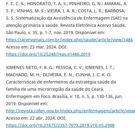
F. C. C. S.; HONORATO, T. A. S.; PINHEIRO, G. N.; AMARAL, A.
S. P.; VINHAS, M. S.; VIEIRA, I. A. R.; COSTA, L. R.; BARBOSA,
S. S. Sistematização da Assistência de Enfermagem (SAE) na
atenção primária à saúde. Revista Eletrônica Acervo Saúde,
São Paulo, v. 35, p. 1-7, nov. 2019. Disponível em:
https://acervomais.com.br/index.php/saude/article/view/1486
Acesso em: 23 mar. 2024. DOI:
https://doi.org/10.25248/reas.e1486.2019
XIMENES NETO, F. R. G.; PESSOA, C. V.; XIMENES, I. T.;
MACHADO, M. H.; OLIVEIRA, E. N.; CUNHA, I. C. K. O.
Características de enfermeiros da estratégia saúde da
família de uma microrregião da saúde do Ceará.
Enfermagem em Foco, Brasília, v. 10, n. 5, p. 130-136, jun.
2019. Disponível em:
http://revista.cofen.gov.br/index.php/enfermagem/article/vie
Acesso em: 22 abr. 2024. DOI:
https://doi.org/10.21675/2357-707X.2019.v10.n5.2908