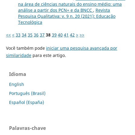
na área de ciências naturais do ensino médio: uma
análise a partir dos PCN+ e da BNCC
,
Revista
Pesquisa Qualitativa: v. 9 n. 20 (2021): Educação
Tecnológica
<<
<
33
34
35
36
37
38
39
40
41
42
>
>>
Você também pode
iniciar uma pesquisa avançada por
similaridade
para este artigo.
Idioma
English
Português (Brasil)
Español (España)
Palavras-chave