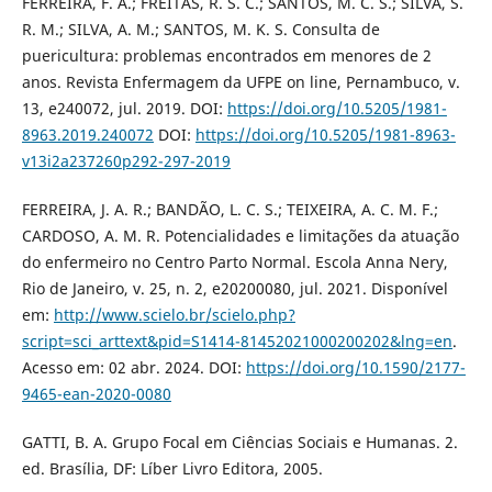
FERREIRA, F. Â.; FREITAS, R. S. C.; SANTOS, M. C. S.; SILVA, S.
R. M.; SILVA, A. M.; SANTOS, M. K. S. Consulta de
puericultura: problemas encontrados em menores de 2
anos. Revista Enfermagem da UFPE on line, Pernambuco, v.
13, e240072, jul. 2019. DOI:
https://doi.org/10.5205/1981-
8963.2019.240072
DOI:
https://doi.org/10.5205/1981-8963-
v13i2a237260p292-297-2019
FERREIRA, J. A. R.; BANDÃO, L. C. S.; TEIXEIRA, A. C. M. F.;
CARDOSO, A. M. R. Potencialidades e limitações da atuação
do enfermeiro no Centro Parto Normal. Escola Anna Nery,
Rio de Janeiro, v. 25, n. 2, e20200080, jul. 2021. Disponível
em:
http://www.scielo.br/scielo.php?
script=sci_arttext&pid=S1414-81452021000200202&lng=en
.
Acesso em: 02 abr. 2024. DOI:
https://doi.org/10.1590/2177-
9465-ean-2020-0080
GATTI, B. A. Grupo Focal em Ciências Sociais e Humanas. 2.
ed. Brasília, DF: Líber Livro Editora, 2005.