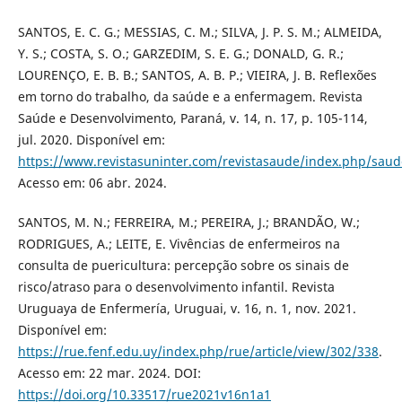
SANTOS, E. C. G.; MESSIAS, C. M.; SILVA, J. P. S. M.; ALMEIDA,
Y. S.; COSTA, S. O.; GARZEDIM, S. E. G.; DONALD, G. R.;
LOURENÇO, E. B. B.; SANTOS, A. B. P.; VIEIRA, J. B. Reflexões
em torno do trabalho, da saúde e a enfermagem. Revista
Saúde e Desenvolvimento, Paraná, v. 14, n. 17, p. 105-114,
jul. 2020. Disponível em:
https://www.revistasuninter.com/revistasaude/index.php/saud
Acesso em: 06 abr. 2024.
SANTOS, M. N.; FERREIRA, M.; PEREIRA, J.; BRANDÃO, W.;
RODRIGUES, A.; LEITE, E. Vivências de enfermeiros na
consulta de puericultura: percepção sobre os sinais de
risco/atraso para o desenvolvimento infantil. Revista
Uruguaya de Enfermería, Uruguai, v. 16, n. 1, nov. 2021.
Disponível em:
https://rue.fenf.edu.uy/index.php/rue/article/view/302/338
.
Acesso em: 22 mar. 2024. DOI:
https://doi.org/10.33517/rue2021v16n1a1