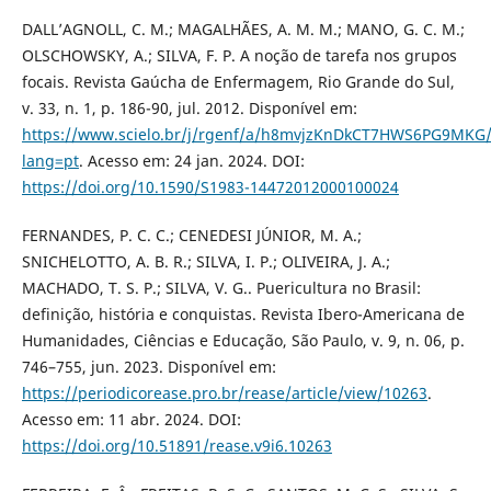
DALL’AGNOLL, C. M.; MAGALHÃES, A. M. M.; MANO, G. C. M.;
OLSCHOWSKY, A.; SILVA, F. P. A noção de tarefa nos grupos
focais. Revista Gaúcha de Enfermagem, Rio Grande do Sul,
v. 33, n. 1, p. 186-90, jul. 2012. Disponível em:
https://www.scielo.br/j/rgenf/a/h8mvjzKnDkCT7HWS6PG9MKG
lang=pt
. Acesso em: 24 jan. 2024. DOI:
https://doi.org/10.1590/S1983-14472012000100024
FERNANDES, P. C. C.; CENEDESI JÚNIOR, M. A.;
SNICHELOTTO, A. B. R.; SILVA, I. P.; OLIVEIRA, J. A.;
MACHADO, T. S. P.; SILVA, V. G.. Puericultura no Brasil:
definição, história e conquistas. Revista Ibero-Americana de
Humanidades, Ciências e Educação, São Paulo, v. 9, n. 06, p.
746–755, jun. 2023. Disponível em:
https://periodicorease.pro.br/rease/article/view/10263
.
Acesso em: 11 abr. 2024. DOI:
https://doi.org/10.51891/rease.v9i6.10263