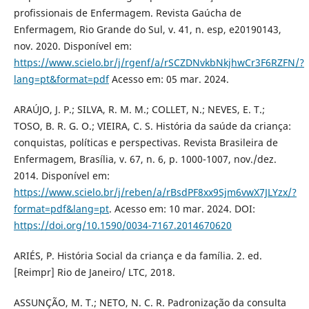
profissionais de Enfermagem. Revista Gaúcha de
Enfermagem, Rio Grande do Sul, v. 41, n. esp, e20190143,
nov. 2020. Disponível em:
https://www.scielo.br/j/rgenf/a/rSCZDNvkbNkjhwCr3F6RZFN/?
lang=pt&format=pdf
Acesso em: 05 mar. 2024.
ARAÚJO, J. P.; SILVA, R. M. M.; COLLET, N.; NEVES, E. T.;
TOSO, B. R. G. O.; VIEIRA, C. S. História da saúde da criança:
conquistas, políticas e perspectivas. Revista Brasileira de
Enfermagem, Brasília, v. 67, n. 6, p. 1000-1007, nov./dez.
2014. Disponível em:
https://www.scielo.br/j/reben/a/rBsdPF8xx9Sjm6vwX7JLYzx/?
format=pdf&lang=pt
. Acesso em: 10 mar. 2024. DOI:
https://doi.org/10.1590/0034-7167.2014670620
ARIÉS, P. História Social da criança e da família. 2. ed.
[Reimpr] Rio de Janeiro/ LTC, 2018.
ASSUNÇÃO, M. T.; NETO, N. C. R. Padronização da consulta