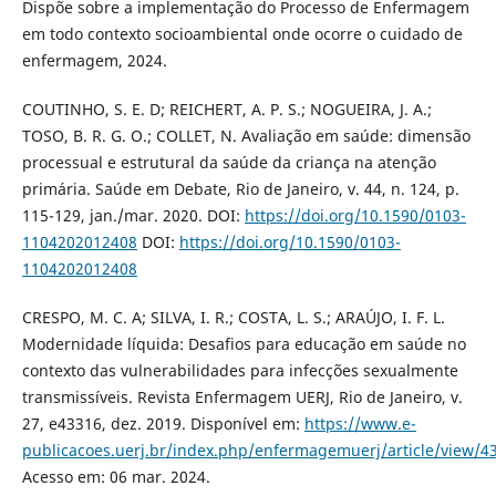
Dispõe sobre a implementação do Processo de Enfermagem
em todo contexto socioambiental onde ocorre o cuidado de
enfermagem, 2024.
COUTINHO, S. E. D; REICHERT, A. P. S.; NOGUEIRA, J. A.;
TOSO, B. R. G. O.; COLLET, N. Avaliação em saúde: dimensão
processual e estrutural da saúde da criança na atenção
primária. Saúde em Debate, Rio de Janeiro, v. 44, n. 124, p.
115-129, jan./mar. 2020. DOI:
https://doi.org/10.1590/0103-
1104202012408
DOI:
https://doi.org/10.1590/0103-
1104202012408
CRESPO, M. C. A; SILVA, I. R.; COSTA, L. S.; ARAÚJO, I. F. L.
Modernidade líquida: Desafios para educação em saúde no
contexto das vulnerabilidades para infecções sexualmente
transmissíveis. Revista Enfermagem UERJ, Rio de Janeiro, v.
27, e43316, dez. 2019. Disponível em:
https://www.e-
publicacoes.uerj.br/index.php/enfermagemuerj/article/view/4
Acesso em: 06 mar. 2024.