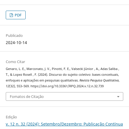
PDF
Publicado
2024-10-14
Como Citar
Genaro, L. E., Marconato, J. V., Pinotti, F. E., Valsecki Júnior , A., Adas Saliba ,
T., & Lopez Rosell , F. (2024). Discurso do sujeito coletivo: bases conceituais,
enfoques e aplicações em pesquisas qualitativas.
Revista Pesquisa Qualitativa
,
12
(32), 553–569. https://doi.org/10.33361/RPQ.2024.v.12.n.32.739
Fomatos de Citação
Edição
v. 12 n. 32 (2024): Setembro/Dezembro: Publicação Contínua