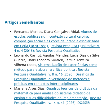
Artigos Semelhantes
Fernanda Moraes, Diana Gonçalves Vidal,
Alunos de
escolas públicas num contexto cultural caipira:
composição social e as cores da infância escolarizada
em Cotia (1870-1885)
,
Revista Pesquisa Qualitativa: v.
4 n. 4 (2016): Revista Pesquisa Qualitativa
Leonardo Carnut, Áquilas Mendes, Lúcia Dias da Silva
Guerra, Thaís Teodoro Goraieb, Tarsila Teixeira
Vilhena Lopes,
Sistematização de experiências como
método para elaborar a crítica política
,
Revista
Pesquisa Qualitativa: v. 8 n. 16 (2020): Desafios da
Pesquisa Qualitativa: diversidade de métodos e
práticas em contextos interdisciplinares
Marlene Alves Dias,
Quadros teóricos da didática da
matemática para análise do sistema didático de
ensino e suas dificuldades de implementação
,
Revista
Pesquisa Qualitativa: v. 14 n. 41 (2026): DOSSIÊ: