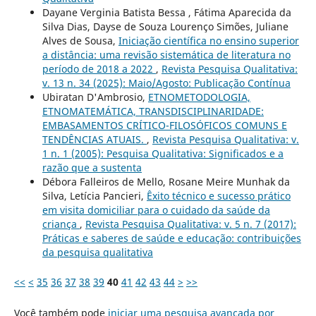
Dayane Verginia Batista Bessa , Fátima Aparecida da
Silva Dias, Dayse de Souza Lourenço Simões, Juliane
Alves de Sousa,
Iniciação científica no ensino superior
a distância: uma revisão sistemática de literatura no
período de 2018 a 2022
,
Revista Pesquisa Qualitativa:
v. 13 n. 34 (2025): Maio/Agosto: Publicação Contínua
Ubiratan D'Ambrosio,
ETNOMETODOLOGIA,
ETNOMATEMÁTICA, TRANSDISCIPLINARIDADE:
EMBASAMENTOS CRÍTICO-FILOSÓFICOS COMUNS E
TENDÊNCIAS ATUAIS.
,
Revista Pesquisa Qualitativa: v.
1 n. 1 (2005): Pesquisa Qualitativa: Significados e a
razão que a sustenta
Débora Falleiros de Mello, Rosane Meire Munhak da
Silva, Letícia Pancieri,
Êxito técnico e sucesso prático
em visita domiciliar para o cuidado da saúde da
criança
,
Revista Pesquisa Qualitativa: v. 5 n. 7 (2017):
Práticas e saberes de saúde e educação: contribuições
da pesquisa qualitativa
<<
<
35
36
37
38
39
40
41
42
43
44
>
>>
Você também pode
iniciar uma pesquisa avançada por