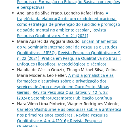
Pesquisa e Formação na Educação Básica: concepções
e perspectivas
Aneliana da Silva Prado, Leandro Rafael Pinto,
A
trajetória da elaboração de um produto educacional
como estratégia de prevenção do suicídio e promoção
de saúde mental no ambiente escolar
,
Revista
Pesquisa Qualitativa: v. 9 n. 21 (2021)
Maria Aparecida Viggiani Bicudo,
Encaminhamentos
do VI Seminário Internacional de Pesquisa e Estudos
Qualitativos - SIPEQ
,
Revista Pesquisa Qualitativa: v. 9
n. 22 (2021): Prática em Pesquisa Qualitativa no Brasil:
Enfoques Filosóficos, Metodológicos e Técnicos
Natália de Cássia Onuzik, Thiago Mikael-Silva, Celina
Maria Modena, Léo Heller,
A mídia jornalística e as
formações discursivas sobre a privatização dos
serviços de água e esgoto em Ouro Preto, Minas
Gerais
,
Revista Pesquisa Qualitativa: v. 12 n. 32
(2024): Setembro/Dezembro: Publicação Contínua
Nara Vilma Lima Pinheiro, Wagner Rodrigues Valente,
Carleton Washburne e as pesquisas sobre a aritmética
nos primeiros anos escolares
,
Revista Pesquisa
Qualitativa: v. 4 n. 4 (2016): Revista Pesquisa
Qualitativa