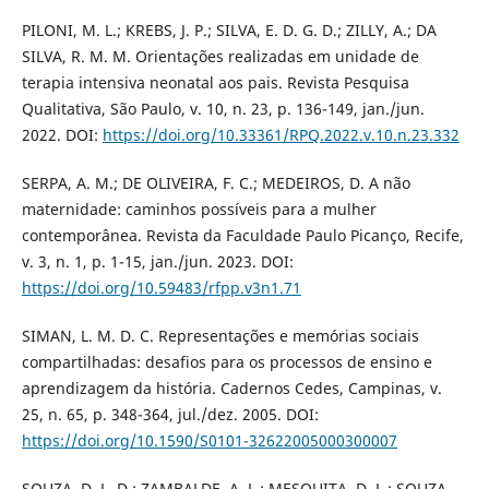
PILONI, M. L.; KREBS, J. P.; SILVA, E. D. G. D.; ZILLY, A.; DA
SILVA, R. M. M. Orientações realizadas em unidade de
terapia intensiva neonatal aos pais. Revista Pesquisa
Qualitativa, São Paulo, v. 10, n. 23, p. 136-149, jan./jun.
2022. DOI:
https://doi.org/10.33361/RPQ.2022.v.10.n.23.332
SERPA, A. M.; DE OLIVEIRA, F. C.; MEDEIROS, D. A não
maternidade: caminhos possíveis para a mulher
contemporânea. Revista da Faculdade Paulo Picanço, Recife,
v. 3, n. 1, p. 1-15, jan./jun. 2023. DOI:
https://doi.org/10.59483/rfpp.v3n1.71
SIMAN, L. M. D. C. Representações e memórias sociais
compartilhadas: desafios para os processos de ensino e
aprendizagem da história. Cadernos Cedes, Campinas, v.
25, n. 65, p. 348-364, jul./dez. 2005. DOI:
https://doi.org/10.1590/S0101-32622005000300007
SOUZA, D. L. D.; ZAMBALDE, A. L.; MESQUITA, D. L.; SOUZA,