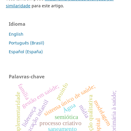
similaridade
para este artigo.
Idioma
English
Português (Brasil)
Español (España)
Palavras-chave
proinfo
família
gestão em saúde;
sistema único de saúde;
atenção primária à saúde;
complementaridade
investigação qualitativa
educação infantil
modelagem
Água
mídia
liderança
semiótica
hospital
processo criativo
saneamento