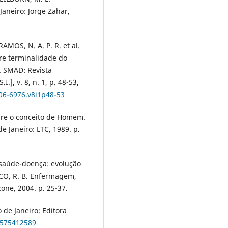
 Janeiro: Jorge Zahar,
 RAMOS, N. A. P. R. et al.
re terminalidade do
s. SMAD: Revista
.], v. 8, n. 1, p. 48-53,
806-6976.v8i1p48-53
bre o conceito de Homem.
de Janeiro: LTC, 1989. p.
saúde-doença: evolução
CO, R. B. Enfermagem,
one, 2004. p. 25-37.
 de Janeiro: Editora
8575412589