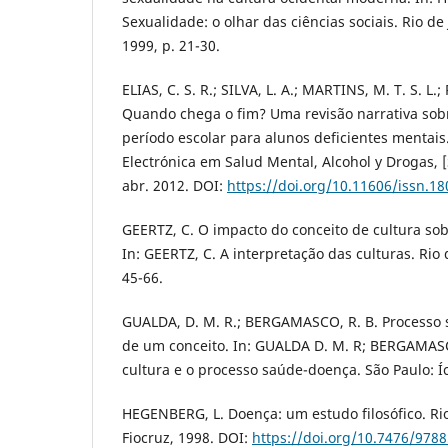
Sexualidade: o olhar das ciências sociais. Rio de
1999, p. 21-30.
ELIAS, C. S. R.; SILVA, L. A.; MARTINS, M. T. S. L.;
Quando chega o fim? Uma revisão narrativa sob
período escolar para alunos deficientes mentai
Electrónica em Salud Mental, Alcohol y Drogas, [S.I
abr. 2012. DOI:
https://doi.org/10.11606/issn.1
GEERTZ, C. O impacto do conceito de cultura so
In: GEERTZ, C. A interpretação das culturas. Rio 
45-66.
GUALDA, D. M. R.; BERGAMASCO, R. B. Processo 
de um conceito. In: GUALDA D. M. R; BERGAMAS
cultura e o processo saúde-doença. São Paulo: Íc
HEGENBERG, L. Doença: um estudo filosófico. Rio
Fiocruz, 1998. DOI:
https://doi.org/10.7476/978