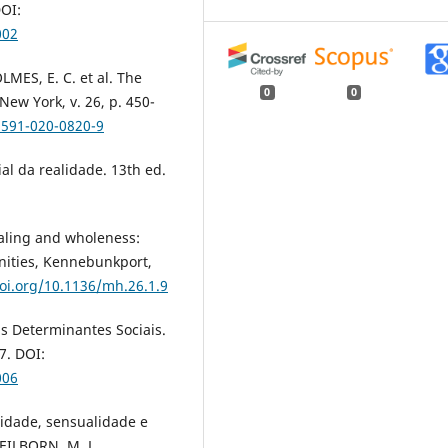
DOI:
002
MES, E. C. et al. The
0
0
ew York, v. 26, p. 450-
1591-020-0820-9
l da realidade. 13th ed.
ealing and wholeness:
nities, Kennebunkport,
doi.org/10.1136/mh.26.1.9
s Determinantes Sociais.
07. DOI:
006
lidade, sensualidade e
HEILBORN, M. L.