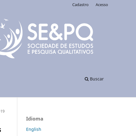
Cadastro
Acesso
Buscar
-19
Idioma
s
English