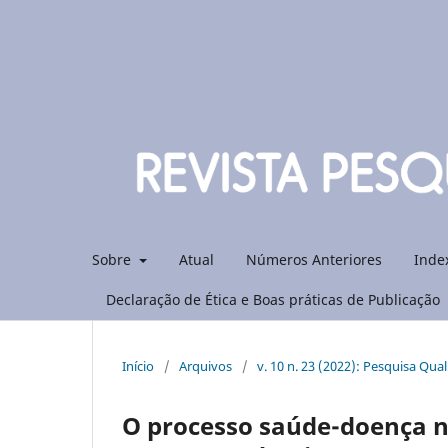
Sobre
Atual
Números Anteriores
Inde
Declaração de Ética e Boas práticas de Publicação
Início
/
Arquivos
/
v. 10 n. 23 (2022): Pesquisa Qua
O processo saúde-doença n