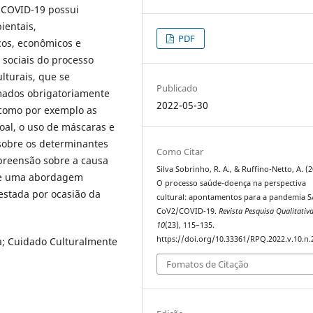
COVID-19 possui
ientais,
PDF
icos, econômicos e
sociais do processo
lturais, que se
Publicado
imados obrigatoriamente
2022-05-30
 como por exemplo as
oal, o uso de máscaras e
 sobre os determinantes
Como Citar
reensão sobre a causa
Silva Sobrinho, R. A., & Ruffino-Netto, A. (2
de uma abordagem
O processo saúde-doença na perspectiva
festada por ocasião da
cultural: apontamentos para a pandemia S
CoV2/COVID-19.
Revista Pesquisa Qualitativ
10
(23), 115–135.
https://doi.org/10.33361/RPQ.2022.v.10.n.
a; Cuidado Culturalmente
Fomatos de Citação