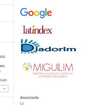
022).
ARS-
a
,
23.451
Associada