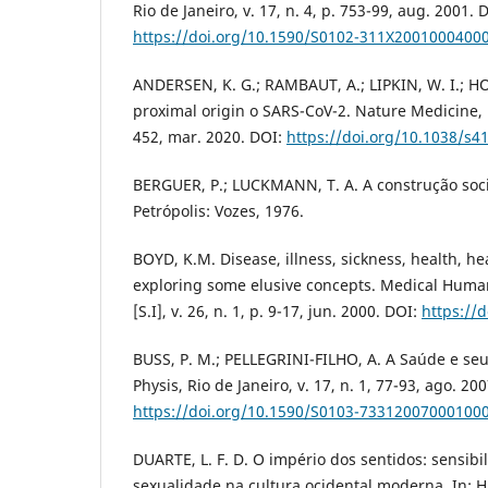
Rio de Janeiro, v. 17, n. 4, p. 753-99, aug. 2001. 
https://doi.org/10.1590/S0102-311X2001000400
ANDERSEN, K. G.; RAMBAUT, A.; LIPKIN, W. I.; HOL
proximal origin o SARS-CoV-2. Nature Medicine, N
452, mar. 2020. DOI:
https://doi.org/10.1038/s4
BERGUER, P.; LUCKMANN, T. A. A construção socia
Petrópolis: Vozes, 1976.
BOYD, K.M. Disease, illness, sickness, health, h
exploring some elusive concepts. Medical Huma
[S.I], v. 26, n. 1, p. 9-17, jun. 2000. DOI:
https://
BUSS, P. M.; PELLEGRINI-FILHO, A. A Saúde e seu
Physis, Rio de Janeiro, v. 17, n. 1, 77-93, ago. 20
https://doi.org/10.1590/S0103-73312007000100
DUARTE, L. F. D. O império dos sentidos: sensibi
sexualidade na cultura ocidental moderna. In: 