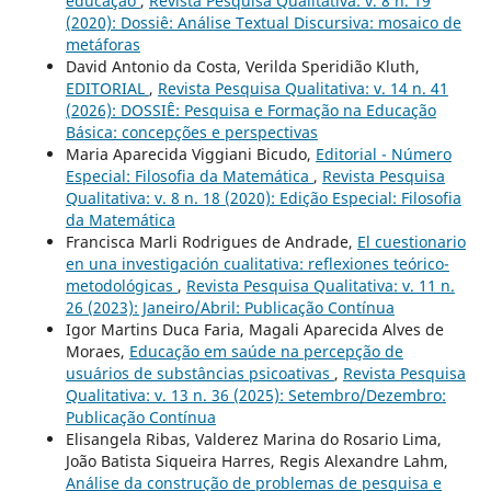
educação
,
Revista Pesquisa Qualitativa: v. 8 n. 19
(2020): Dossiê: Análise Textual Discursiva: mosaico de
metáforas
David Antonio da Costa, Verilda Speridião Kluth,
EDITORIAL
,
Revista Pesquisa Qualitativa: v. 14 n. 41
(2026): DOSSIÊ: Pesquisa e Formação na Educação
Básica: concepções e perspectivas
Maria Aparecida Viggiani Bicudo,
Editorial - Número
Especial: Filosofia da Matemática
,
Revista Pesquisa
Qualitativa: v. 8 n. 18 (2020): Edição Especial: Filosofia
da Matemática
Francisca Marli Rodrigues de Andrade,
El cuestionario
en una investigación cualitativa: reflexiones teórico-
metodológicas
,
Revista Pesquisa Qualitativa: v. 11 n.
26 (2023): Janeiro/Abril: Publicação Contínua
Igor Martins Duca Faria, Magali Aparecida Alves de
Moraes,
Educação em saúde na percepção de
usuários de substâncias psicoativas
,
Revista Pesquisa
Qualitativa: v. 13 n. 36 (2025): Setembro/Dezembro:
Publicação Contínua
Elisangela Ribas, Valderez Marina do Rosario Lima,
João Batista Siqueira Harres, Regis Alexandre Lahm,
Análise da construção de problemas de pesquisa e