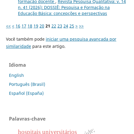
formação docente
,
Revista Pesquisa Qualitativa: v. 14
n. 41 (2026): DOSSIÊ: Pesquisa e Formação na
Educação Básica: concepções e perspectivas
<<
<
16
17
18
19
20
21
22
23
24
25
>
>>
Você também pode
iniciar uma pesquisa avançada por
similaridade
para este artigo.
Idioma
English
Português (Brasil)
Español (España)
Palavras-chave
hospitais universitários