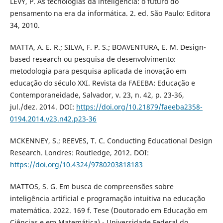
LÉVY, P. As tecnologias da inteligência: o futuro do
pensamento na era da informática. 2. ed. São Paulo: Editora
34, 2010.
MATTA, A. E. R.; SILVA, F. P. S.; BOAVENTURA, E. M. Design-
based research ou pesquisa de desenvolvimento:
metodologia para pesquisa aplicada de inovação em
educação do século XXI. Revista da FAEEBA: Educação e
Contemporaneidade, Salvador, v. 23, n. 42, p. 23-36,
jul./dez. 2014. DOI:
https://doi.org/10.21879/faeeba2358-
0194.2014.v23.n42.p23-36
MCKENNEY, S.; REEVES, T. C. Conducting Educational Design
Research. Londres: Routledge, 2012. DOI:
https://doi.org/10.4324/9780203818183
MATTOS, S. G. Em busca de compreensões sobre
inteligência artificial e programação intuitiva na educação
matemática. 2022. 169 f. Tese (Doutorado em Educação em
Ciências e em Matemática) - Universidade Federal do