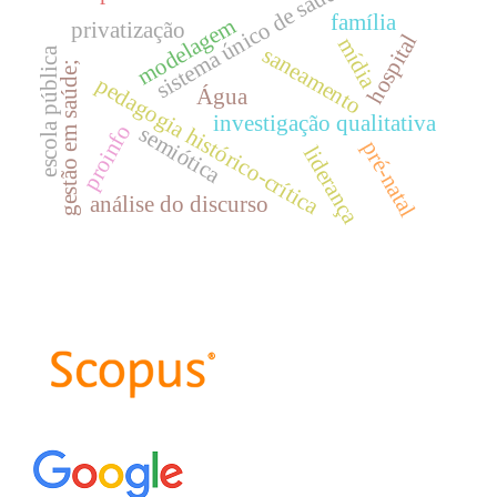
sistema único de saúde;
família
modelagem
privatização
hospital
mídia
saneamento
escola pública
gestão em saúde;
pedagogia histórico-crítica
Água
investigação qualitativa
proinfo
semiótica
pré-natal
liderança
análise do discurso