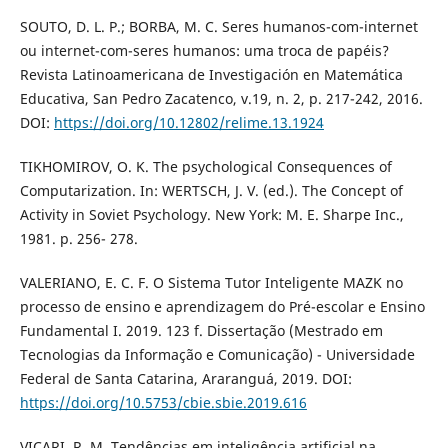
SOUTO, D. L. P.; BORBA, M. C. Seres humanos-com-internet
ou internet-com-seres humanos: uma troca de papéis?
Revista Latinoamericana de Investigación en Matemática
Educativa, San Pedro Zacatenco, v.19, n. 2, p. 217-242, 2016.
DOI:
https://doi.org/10.12802/relime.13.1924
TIKHOMIROV, O. K. The psychological Consequences of
Computarization. In: WERTSCH, J. V. (ed.). The Concept of
Activity in Soviet Psychology. New York: M. E. Sharpe Inc.,
1981. p. 256- 278.
VALERIANO, E. C. F. O Sistema Tutor Inteligente MAZK no
processo de ensino e aprendizagem do Pré-escolar e Ensino
Fundamental I. 2019. 123 f. Dissertação (Mestrado em
Tecnologias da Informação e Comunicação) - Universidade
Federal de Santa Catarina, Araranguá, 2019. DOI:
https://doi.org/10.5753/cbie.sbie.2019.616
VICARI, R. M. Tendências em inteligência artificial na