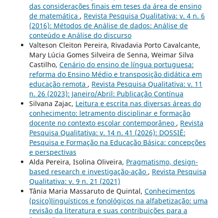
das considerações finais em teses da área de ensino
de matemática
,
Revista Pesquisa Qualitativa: v. 4 n. 6
(2016): Métodos de Análise de dados: Análise de
conteúdo e Análise do discurso
Valteson Cleiton Pereira, Rivadavia Porto Cavalcante,
Mary Lúcia Gomes Silveira de Senna, Weimar Silva
Castilho,
Cenário do ensino de língua portuguesa:
reforma do Ensino Médio e transposição didática em
educação remota
,
Revista Pesquisa Qualitativa: v. 11
n. 26 (2023): Janeiro/Abril: Publicação Contínua
Silvana Zajac,
Leitura e escrita nas diversas áreas do
conhecimento: letramento disciplinar e formação
docente no contexto escolar contemporâneo
,
Revista
Pesquisa Qualitativa: v. 14 n. 41 (2026): DOSSIÊ:
Pesquisa e Formação na Educação Básica: concepções
e perspectivas
Alda Pereira, Isolina Oliveira,
Pragmatismo, design-
based research e investigação-ação
,
Revista Pesquisa
Qualitativa: v. 9 n. 21 (2021)
Tânia Maria Massaruto de Quintal,
Conhecimentos
(psico)linguísticos e fonológicos na alfabetização: uma
revisão da literatura e suas contribuições para a