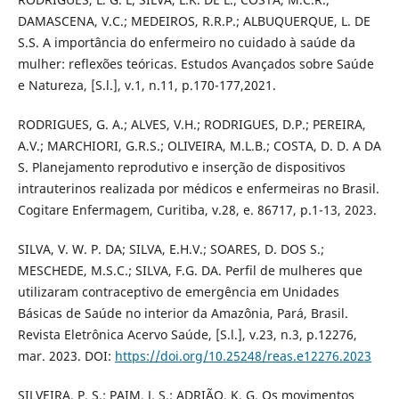
DAMASCENA, V.C.; MEDEIROS, R.R.P.; ALBUQUERQUE, L. DE
S.S. A importância do enfermeiro no cuidado à saúde da
mulher: reflexões teóricas. Estudos Avançados sobre Saúde
e Natureza, [S.l.], v.1, n.11, p.170-177,2021.
RODRIGUES, G. A.; ALVES, V.H.; RODRIGUES, D.P.; PEREIRA,
A.V.; MARCHIORI, G.R.S.; OLIVEIRA, M.L.B.; COSTA, D. D. A DA
S. Planejamento reprodutivo e inserção de dispositivos
intrauterinos realizada por médicos e enfermeiras no Brasil.
Cogitare Enfermagem, Curitiba, v.28, e. 86717, p.1-13, 2023.
SILVA, V. W. P. DA; SILVA, E.H.V.; SOARES, D. DOS S.;
MESCHEDE, M.S.C.; SILVA, F.G. DA. Perfil de mulheres que
utilizaram contraceptivo de emergência em Unidades
Básicas de Saúde no interior da Amazônia, Pará, Brasil.
Revista Eletrônica Acervo Saúde, [S.l.], v.23, n.3, p.12276,
mar. 2023. DOI:
https://doi.org/10.25248/reas.e12276.2023
SILVEIRA, P. S.; PAIM, J. S.; ADRIÃO, K. G. Os movimentos