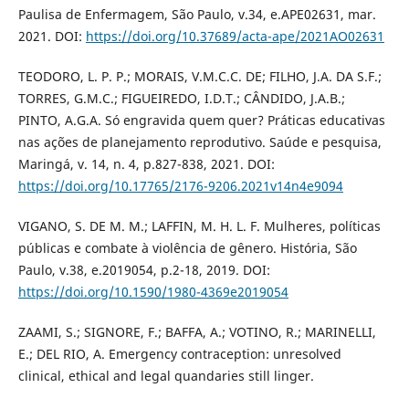
Paulisa de Enfermagem, São Paulo, v.34, e.APE02631, mar.
2021. DOI:
https://doi.org/10.37689/acta-ape/2021AO02631
TEODORO, L. P. P.; MORAIS, V.M.C.C. DE; FILHO, J.A. DA S.F.;
TORRES, G.M.C.; FIGUEIREDO, I.D.T.; CÂNDIDO, J.A.B.;
PINTO, A.G.A. Só engravida quem quer? Práticas educativas
nas ações de planejamento reprodutivo. Saúde e pesquisa,
Maringá, v. 14, n. 4, p.827-838, 2021. DOI:
https://doi.org/10.17765/2176-9206.2021v14n4e9094
VIGANO, S. DE M. M.; LAFFIN, M. H. L. F. Mulheres, políticas
públicas e combate à violência de gênero. História, São
Paulo, v.38, e.2019054, p.2-18, 2019. DOI:
https://doi.org/10.1590/1980-4369e2019054
ZAAMI, S.; SIGNORE, F.; BAFFA, A.; VOTINO, R.; MARINELLI,
E.; DEL RIO, A. Emergency contraception: unresolved
clinical, ethical and legal quandaries still linger.