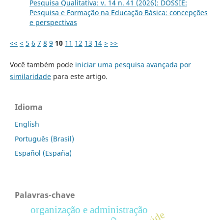
Pesquisa Qualitativa: v. 14 n. 41 (2026): DOSSIÊ:
Pesquisa e Formação na Educação Básica: concepções
e perspectivas
<<
<
5
6
7
8
9
10
11
12
13
14
>
>>
Você também pode
iniciar uma pesquisa avançada por
similaridade
para este artigo.
Idioma
English
Português (Brasil)
Español (España)
Palavras-chave
organização e administração