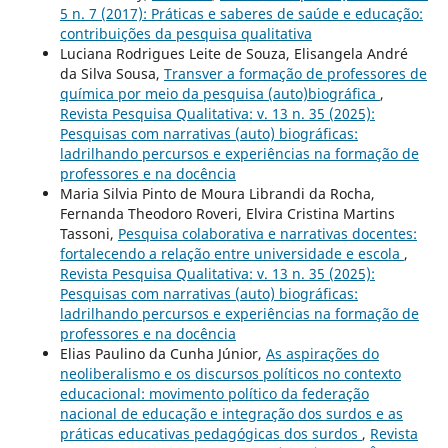
5 n. 7 (2017): Práticas e saberes de saúde e educação:
contribuições da pesquisa qualitativa
Luciana Rodrigues Leite de Souza, Elisangela André
da Silva Sousa,
Transver a formação de professores de
química por meio da pesquisa (auto)biográfica
,
Revista Pesquisa Qualitativa: v. 13 n. 35 (2025):
Pesquisas com narrativas (auto) biográficas:
ladrilhando percursos e experiências na formação de
professores e na docência
Maria Silvia Pinto de Moura Librandi da Rocha,
Fernanda Theodoro Roveri, Elvira Cristina Martins
Tassoni,
Pesquisa colaborativa e narrativas docentes:
fortalecendo a relação entre universidade e escola
,
Revista Pesquisa Qualitativa: v. 13 n. 35 (2025):
Pesquisas com narrativas (auto) biográficas:
ladrilhando percursos e experiências na formação de
professores e na docência
Elias Paulino da Cunha Júnior,
As aspirações do
neoliberalismo e os discursos políticos no contexto
educacional: movimento político da federação
nacional de educação e integração dos surdos e as
práticas educativas pedagógicas dos surdos
,
Revista