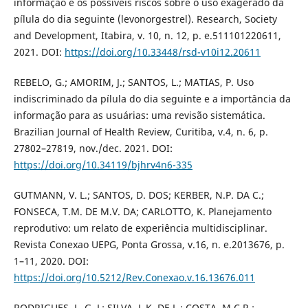
informação e os possíveis riscos sobre o uso exagerado da
pílula do dia seguinte (levonorgestrel). Research, Society
and Development, Itabira, v. 10, n. 12, p. e.511101220611,
2021. DOI:
https://doi.org/10.33448/rsd-v10i12.20611
REBELO, G.; AMORIM, J.; SANTOS, L.; MATIAS, P. Uso
indiscriminado da pílula do dia seguinte e a importância da
informação para as usuárias: uma revisão sistemática.
Brazilian Journal of Health Review, Curitiba, v.4, n. 6, p.
27802–27819, nov./dec. 2021. DOI:
https://doi.org/10.34119/bjhrv4n6-335
GUTMANN, V. L.; SANTOS, D. DOS; KERBER, N.P. DA C.;
FONSECA, T.M. DE M.V. DA; CARLOTTO, K. Planejamento
reprodutivo: um relato de experiência multidisciplinar.
Revista Conexao UEPG, Ponta Grossa, v.16, n. e.2013676, p.
1–11, 2020. DOI:
https://doi.org/10.5212/Rev.Conexao.v.16.13676.011
RODRIGUES, L. G. L; SILVA, L.K. DE L.; COSTA, M.C.R.;