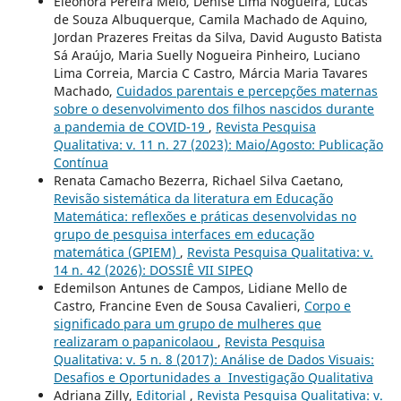
Eleonora Pereira Melo, Denise Lima Nogueira, Lucas
de Souza Albuquerque, Camila Machado de Aquino,
Jordan Prazeres Freitas da Silva, David Augusto Batista
Sá Araújo, Maria Suelly Nogueira Pinheiro, Luciano
Lima Correia, Marcia C Castro, Márcia Maria Tavares
Machado,
Cuidados parentais e percepções maternas
sobre o desenvolvimento dos filhos nascidos durante
a pandemia de COVID-19
,
Revista Pesquisa
Qualitativa: v. 11 n. 27 (2023): Maio/Agosto: Publicação
Contínua
Renata Camacho Bezerra, Richael Silva Caetano,
Revisão sistemática da literatura em Educação
Matemática: reflexões e práticas desenvolvidas no
grupo de pesquisa interfaces em educação
matemática (GPIEM)
,
Revista Pesquisa Qualitativa: v.
14 n. 42 (2026): DOSSIÊ VII SIPEQ
Edemilson Antunes de Campos, Lidiane Mello de
Castro, Francine Even de Sousa Cavalieri,
Corpo e
significado para um grupo de mulheres que
realizaram o papanicolaou
,
Revista Pesquisa
Qualitativa: v. 5 n. 8 (2017): Análise de Dados Visuais:
Desafios e Oportunidades a Investigação Qualitativa
Adriana Zilly,
Editorial
,
Revista Pesquisa Qualitativa: v.