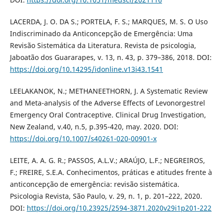
LACERDA, J. O. DA S.; PORTELA, F. S.; MARQUES, M. S. O Uso
Indiscriminado da Anticoncepção de Emergência: Uma
Revisão Sistemática da Literatura. Revista de psicologia,
Jaboatão dos Guararapes, v. 13, n. 43, p. 379–386, 2018. DOI:
https://doi.org/10.14295/idonline.v13i43.1541
LEELAKANOK, N.; METHANEETHORN, J. A Systematic Review
and Meta-analysis of the Adverse Effects of Levonorgestrel
Emergency Oral Contraceptive. Clinical Drug Investigation,
New Zealand, v.40, n.5, p.395-420, may. 2020. DOI:
https://doi.org/10.1007/s40261-020-00901-x
LEITE, A. A. G. R.; PASSOS, A.L.V.; ARAÚJO, L.F.; NEGREIROS,
F.; FREIRE, S.E.A. Conhecimentos, práticas e atitudes frente à
anticoncepção de emergência: revisão sistemática.
Psicologia Revista, São Paulo, v. 29, n. 1, p. 201–222, 2020.
DOI:
https://doi.org/10.23925/2594-3871.2020v29i1p201-222