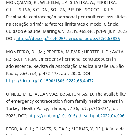
MONÇALVES, K.; WILHELM, L.A. SILVEIRA, A.; FERREIRA,
C.L.L.; SILVA, S.C. DA.; SOLIZA, P.P. DE., SOCCOL, K.L.S.
Escolha da contracepção hormonal por mulheres assistidas
na atenção primária: fatores limitantes e medo. Ciência,
Cuidado e Saúde, Maringá, v. 22, n. e65836, p.1-9, jun. 2023.
DOI:
https://doi.org/10.4025/ciencuidsaude.v22i0.65836
MONTEIRO, D.L.M.; PEREIRA, M.F.V.R.; HERTER, L.D.; AVILA,
R.; RAUPP, R.M. Emergency hormonal contraception in
adolescence. Revista da Associação Médica Brasileira, São
Paulo, v.66, n.4, p.472-478, apr. 2020. DOI:
https://doi.org/10.1590/1806-9282.66.4.472
O'NEIL, M. L.; ALDANMAZ, B.; ALTUNTAŞ, D. The availability
of emergency contraception from family health centers in
Turkey. Health Policy, Irlanda, v.126, n.7, p.715-721, jul.
2022. DOI:
https://doi.org/10.1016/j.healthpol.2022.04.006
PÊGO, A. C. L.; CHAVES, S. DA S.; MORAIS, Y. DE J. A falta de