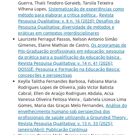
Guerra, Thaís Teodoro Goraieb, Tarsila Teixeira
Vilhena Lopes,
Sistematização de experiências como
método para elaborar a crítica política
,
Revista
Pesquisa Qualitativa: v. 8 n. 16 (2020): Desafios da
Pesquisa Qualitativa: diversidade de métodos e
práticas em contextos interdisciplinares
Laurizete Ferragut Passos, Nelson Antonio Simão
Gimenes, Elaine Mathias de Castro,
Os programas de
Pós-Graduação profissionais em educação: pesquisa
da prática para a qualificação da educação básica
,
Revista Pesquisa Qualitativa: v. 14 n. 41 (2026):
DOSSIÊ: Pesquisa e Formação na Educação Básica:
concepções e perspectivas
Keylla Talitha Fernandes Barbosa, Fabiana Maria
Rodrigues Lopes de Oliveira, João Victor Batista
Cabral, Ellen de Araújo Rodrigues Abdala, Acsa
Vanessa Oliveira Feitosa Vieira , Gabriela Lisieux Lima
Gomes, Maria das Graças Melo Fernandes,
Análise do
envelhecimento humano sob perspectiva dos
profissionais de saúde utilizando a Grounded Theory
,
Revista Pesquisa Qualitativa: v. 13 n. 33 (2025):
Janeiro/Abril: Publicação Contínua