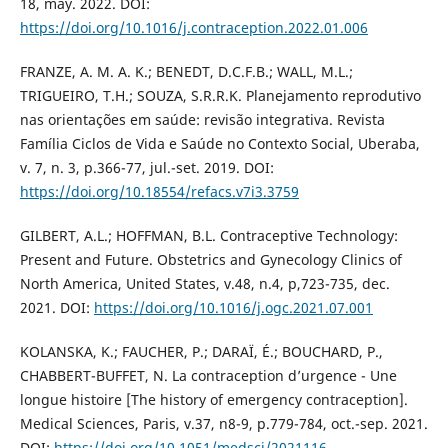
18, may. 2022. DOI:
https://doi.org/10.1016/j.contraception.2022.01.006
FRANZE, A. M. A. K.; BENEDT, D.C.F.B.; WALL, M.L.;
TRIGUEIRO, T.H.; SOUZA, S.R.R.K. Planejamento reprodutivo
nas orientações em saúde: revisão integrativa. Revista
Família Ciclos de Vida e Saúde no Contexto Social, Uberaba,
v. 7, n. 3, p.366-77, jul.-set. 2019. DOI:
https://doi.org/10.18554/refacs.v7i3.3759
GILBERT, A.L.; HOFFMAN, B.L. Contraceptive Technology:
Present and Future. Obstetrics and Gynecology Clinics of
North America, United States, v.48, n.4, p,723-735, dec.
2021. DOI:
https://doi.org/10.1016/j.ogc.2021.07.001
KOLANSKA, K.; FAUCHER, P.; DARAÏ, É.; BOUCHARD, P.,
CHABBERT-BUFFET, N. La contraception d’urgence - Une
longue histoire [The history of emergency contraception].
Medical Sciences, Paris, v.37, n8-9, p.779-784, oct.-sep. 2021.
DOI:
https://doi.org/10.1051/medsci/2021116