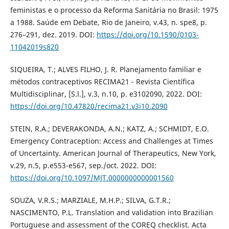
feministas e o processo da Reforma Sanitária no Brasil: 1975
a 1988. Saúde em Debate, Rio de Janeiro, v.43, n. spe8, p.
276–291, dez. 2019. DOI:
https://doi.org/10.1590/0103-
11042019s820
SIQUEIRA, T.; ALVES FILHO, J. R. Planejamento familiar e
métodos contraceptivos RECIMA21 - Revista Científica
Multidisciplinar, [S.l.], v.3, n.10, p. e3102090, 2022. DOI:
https://doi.org/10.47820/recima21.v3i10.2090
STEIN, R.A.; DEVERAKONDA, A.N.; KATZ, A.; SCHMIDT, E.O.
Emergency Contraception: Access and Challenges at Times
of Uncertainty. American Journal of Therapeutics, New York,
v.29, n.5, p.e553-e567, sep./oct. 2022. DOI:
https://doi.org/10.1097/MJT.0000000000001560
SOUZA, V.R.S.; MARZIALE, M.H.P.; SILVA, G.T.R.;
NASCIMENTO, P.L. Translation and validation into Brazilian
Portuguese and assessment of the COREQ checklist. Acta