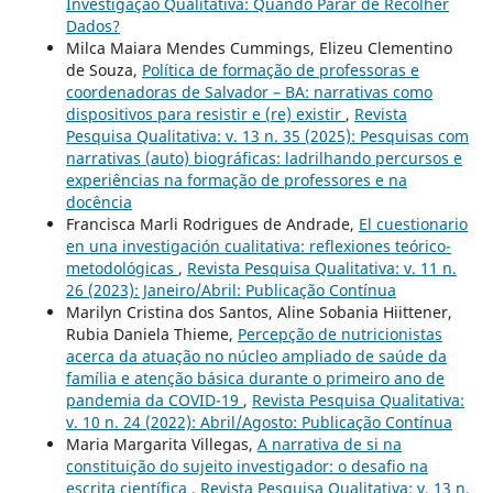
Investigação Qualitativa: Quando Parar de Recolher
Dados?
Milca Maiara Mendes Cummings, Elizeu Clementino
de Souza,
Política de formação de professoras e
coordenadoras de Salvador – BA: narrativas como
dispositivos para resistir e (re) existir
,
Revista
Pesquisa Qualitativa: v. 13 n. 35 (2025): Pesquisas com
narrativas (auto) biográficas: ladrilhando percursos e
experiências na formação de professores e na
docência
Francisca Marli Rodrigues de Andrade,
El cuestionario
en una investigación cualitativa: reflexiones teórico-
metodológicas
,
Revista Pesquisa Qualitativa: v. 11 n.
26 (2023): Janeiro/Abril: Publicação Contínua
Marilyn Cristina dos Santos, Aline Sobania Hiittener,
Rubia Daniela Thieme,
Percepção de nutricionistas
acerca da atuação no núcleo ampliado de saúde da
família e atenção básica durante o primeiro ano de
pandemia da COVID-19
,
Revista Pesquisa Qualitativa:
v. 10 n. 24 (2022): Abril/Agosto: Publicação Contínua
Maria Margarita Villegas,
A narrativa de si na
constituição do sujeito investigador: o desafio na
escrita científica
,
Revista Pesquisa Qualitativa: v. 13 n.