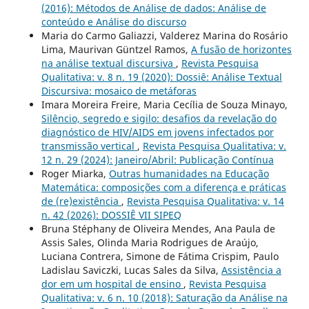
(2016): Métodos de Análise de dados: Análise de
conteúdo e Análise do discurso
Maria do Carmo Galiazzi, Valderez Marina do Rosário
Lima, Maurivan Güntzel Ramos,
A fusão de horizontes
na análise textual discursiva
,
Revista Pesquisa
Qualitativa: v. 8 n. 19 (2020): Dossiê: Análise Textual
Discursiva: mosaico de metáforas
Imara Moreira Freire, Maria Cecília de Souza Minayo,
Silêncio, segredo e sigilo: desafios da revelação do
diagnóstico de HIV/AIDS em jovens infectados por
transmissão vertical
,
Revista Pesquisa Qualitativa: v.
12 n. 29 (2024): Janeiro/Abril: Publicação Contínua
Roger Miarka,
Outras humanidades na Educação
Matemática: composições com a diferença e práticas
de (re)existência
,
Revista Pesquisa Qualitativa: v. 14
n. 42 (2026): DOSSIÊ VII SIPEQ
Bruna Stéphany de Oliveira Mendes, Ana Paula de
Assis Sales, Olinda Maria Rodrigues de Araújo,
Luciana Contrera, Simone de Fátima Crispim, Paulo
Ladislau Saviczki, Lucas Sales da Silva,
Assistência a
dor em um hospital de ensino
,
Revista Pesquisa
Qualitativa: v. 6 n. 10 (2018): Saturação da Análise na