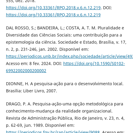
555, dez. 2018.
https://doi.org/10.33361/RPQ.2018.v.6.n.12.219
. DOI:
https://doi.org/10.33361/RPQ.2018.v.6.n.12.219
DAL ROSSO, S.; BANDEIRA, L.; COSTA, A. T. M. Pluralidade e
Diversidade das Ciências Sociais: uma contribuição para a
epistemologia da ciência. Sociedade e Estado, Brasília, v. 17,
n. 2, p. 231-246, jan. 2002. Disponível em:
https://periodicos.unb.br/index.php/sociedade/article/view/49
Acesso em: 8 fev. 2024. DOI:
https://doi.org/10.1590/S0102-
69922002000200002
DIONNE, H. A pesquisa-ação para o desenvolvimento local.
Brasília: Liber Livro, 2007.
DRAGO, P. A. Pesquisa-ação-uma opção metodológica para
conhecimento-mudança da realidade organizacional.
Revista de Administração Pública, Rio de Janeiro, v. 23, n. 4,
p. 62-69, jun. 1989. Disponível em:
https://periodicos.fgv.br/rap/article/view/9088
. Acesso em: