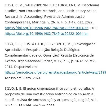
SILVA, C. M., SAUERBRONN, F. F.; THIOLLENT, M. Decolonial
Studies, Non-Extractive Methods, and Participatory Action
Research in Accounting. Revista de Administração
Contemporânea, Maringá, v. 26, n. 4, p. 1-17, dez. 2022.
https://doi.org/10.1590/1982-7849rac2022210014.en
. DOI:
https://doi.org/10.1590/1982-7849rac2022210014.en
SILVA, I. C.; COSTA FILHO, C. G.; BRITO, M. J. Investigação
Apreciativa e Pesquisa-ação: Relação Dialógica,
Complementaridade ou Oposição? Revista Eletrônica de
Gestão Organizacional, Recife, v. 12, n. 2, p. 163-172, fev.
2014. Disponível em:
https://periodicos.ufpe.br/revistas/gestaoorg/article/view/219
Acesso em: 8 fev. 2024.
SILVO, I. G. El guion cinematográfico como etnografía. A
propósito de una investigación antropológica en Arabia
Saudí. Revista de Antropología y Arqueología, Bogotá, v. 1,
n. 47, p. 141-166, abr/jun. 2022.