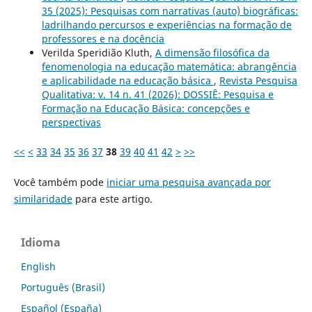
35 (2025): Pesquisas com narrativas (auto) biográficas:
ladrilhando percursos e experiências na formação de
professores e na docência
Verilda Speridião Kluth,
A dimensão filosófica da
fenomenologia na educação matemática: abrangência
e aplicabilidade na educação básica
,
Revista Pesquisa
Qualitativa: v. 14 n. 41 (2026): DOSSIÊ: Pesquisa e
Formação na Educação Básica: concepções e
perspectivas
<<
<
33
34
35
36
37
38
39
40
41
42
>
>>
Você também pode
iniciar uma pesquisa avançada por
similaridade
para este artigo.
Idioma
English
Português (Brasil)
Español (España)