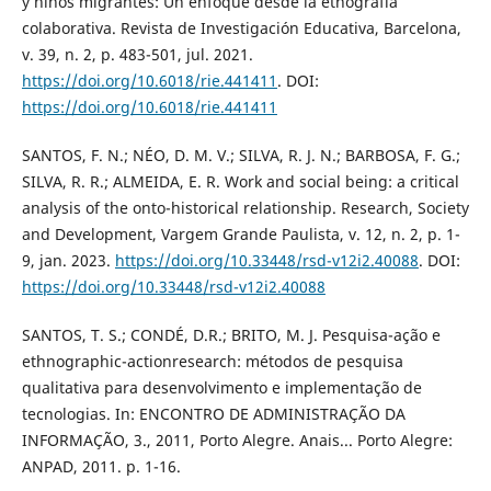
y niños migrantes: Un enfoque desde la etnografía
colaborativa. Revista de Investigación Educativa, Barcelona,
v. 39, n. 2, p. 483-501, jul. 2021.
https://doi.org/10.6018/rie.441411
. DOI:
https://doi.org/10.6018/rie.441411
SANTOS, F. N.; NÉO, D. M. V.; SILVA, R. J. N.; BARBOSA, F. G.;
SILVA, R. R.; ALMEIDA, E. R. Work and social being: a critical
analysis of the onto-historical relationship. Research, Society
and Development, Vargem Grande Paulista, v. 12, n. 2, p. 1-
9, jan. 2023.
https://doi.org/10.33448/rsd-v12i2.40088
. DOI:
https://doi.org/10.33448/rsd-v12i2.40088
SANTOS, T. S.; CONDÉ, D.R.; BRITO, M. J. Pesquisa-ação e
ethnographic-actionresearch: métodos de pesquisa
qualitativa para desenvolvimento e implementação de
tecnologias. In: ENCONTRO DE ADMINISTRAÇÃO DA
INFORMAÇÃO, 3., 2011, Porto Alegre. Anais... Porto Alegre:
ANPAD, 2011. p. 1-16.