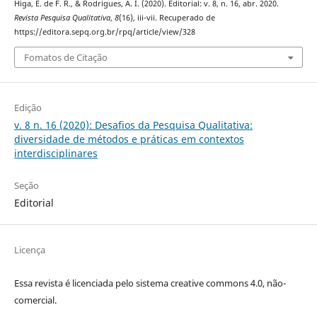
Higa, E. de F. R., & Rodrigues, A. I. (2020). Editorial: v. 8, n. 16, abr. 2020.
Revista Pesquisa Qualitativa
,
8
(16), iii-vii. Recuperado de
https://editora.sepq.org.br/rpq/article/view/328
Fomatos de Citação
Edição
v. 8 n. 16 (2020): Desafios da Pesquisa Qualitativa:
diversidade de métodos e práticas em contextos
interdisciplinares
Seção
Editorial
Licença
Essa revista é licenciada pelo sistema creative commons 4.0, não-
comercial.