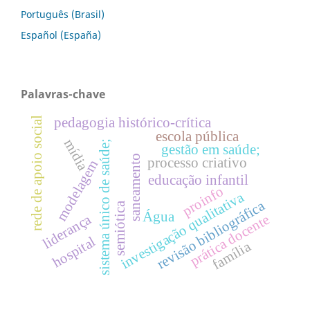
Português (Brasil)
Español (España)
Palavras-chave
rede de apoio social
pedagogia histórico-crítica
escola pública
mídia
sistema único de saúde;
gestão em saúde;
saneamento
processo criativo
modelagem
educação infantil
proinfo
investigação qualitativa
revisão bibliográfica
semiótica
Água
liderança
prática docente
hospital
família