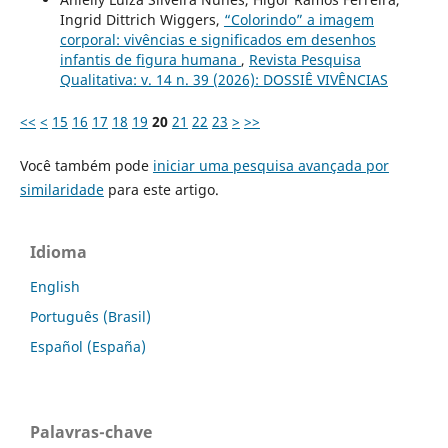
Ingrid Dittrich Wiggers,
“Colorindo” a imagem
corporal: vivências e significados em desenhos
infantis de figura humana
,
Revista Pesquisa
Qualitativa: v. 14 n. 39 (2026): DOSSIÊ VIVÊNCIAS
<<
<
15
16
17
18
19
20
21
22
23
>
>>
Você também pode
iniciar uma pesquisa avançada por
similaridade
para este artigo.
Idioma
English
Português (Brasil)
Español (España)
Palavras-chave