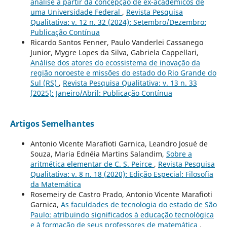
análise a partir da concepção de ex-acadêmicos de
uma Universidade Federal
,
Revista Pesquisa
Qualitativa: v. 12 n. 32 (2024): Setembro/Dezembro:
Publicação Contínua
Ricardo Santos Fenner, Paulo Vanderlei Cassanego
Junior, Mygre Lopes da Silva, Gabriela Cappellari,
Análise dos atores do ecossistema de inovação da
região noroeste e missões do estado do Rio Grande do
Sul (RS)
,
Revista Pesquisa Qualitativa: v. 13 n. 33
(2025): Janeiro/Abril: Publicação Contínua
Artigos Semelhantes
Antonio Vicente Marafioti Garnica, Leandro Josué de
Souza, Maria Ednéia Martins Salandim,
Sobre a
aritmética elementar de C. S. Peirce
,
Revista Pesquisa
Qualitativa: v. 8 n. 18 (2020): Edição Especial: Filosofia
da Matemática
Rosemeiry de Castro Prado, Antonio Vicente Marafioti
Garnica,
As faculdades de tecnologia do estado de São
Paulo: atribuindo significados à educação tecnológica
e à formação de seus professores de matemática
,