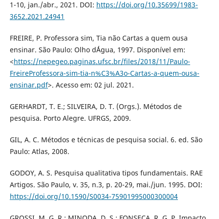
1-10, jan./abr., 2021. DOI:
https://doi.org/10.35699/1983-
3652.2021.24941
FREIRE, P. Professora sim, Tia não Cartas a quem ousa
ensinar. São Paulo: Olho d´Água, 1997. Disponível em:
<
https://nepegeo.paginas.ufsc.br/files/2018/11/Paulo-
FreireProfessora-sim-tia-n%C3%A3o-Cartas-a-quem-ousa-
ensinar.pdf
>. Acesso em: 02 jul. 2021.
GERHARDT, T. E.; SILVEIRA, D. T. (Orgs.). Métodos de
pesquisa. Porto Alegre. UFRGS, 2009.
GIL, A. C. Métodos e técnicas de pesquisa social. 6. ed. São
Paulo: Atlas, 2008.
GODOY, A. S. Pesquisa qualitativa tipos fundamentais. RAE
Artigos. São Paulo, v. 35, n.3, p. 20-29, mai./jun. 1995. DOI:
https://doi.org/10.1590/S0034-75901995000300004
GROSSI, M. G. R.; MINODA, D. S.; FONSECA, R. G. P. Impacto