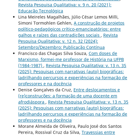
Revista Pesquisa Qualitativa: v. 9 n. 20 (2021):
Educação Tecnológica
Lina Meireles Magalhães, Júlio César Lemos Milli,
Simoni Tormohlen Gehlen,
A construção de projetos
político-pedagógicos crítico-emancipatórios: entre
galhos e raízes das contradições sociais
,
Revista
Pesquisa Qualitativa: v. 12 n. 32 (2024):
Setembro/Dezembro: Publicação Contínua
Francisco das Chagas Silva Souza,
Com doses de
Marxismo, formei-me professor de História na UFPB
(1984-1987)
,
Revista Pesquisa Qualitativa: v. 13 n. 35
(2025): Pesquisas com narrativas (auto) biográficas:
ladrilhando percursos e experiências na formação de
professores e na docência
Denise Gonçalves da Cruz,
Entre deslocamentos e
(re)construções: a formação de uma docente em
afrodiáspora
,
Revista Pesquisa Qualitativa: v. 13 n. 35
(2025): Pesquisas com narrativas (auto) biográficas:
ladrilhando percursos e experiências na formação de
professores e na docência
Morane Almeida de Oliveira, Paulo José dos Santos
Pereira, Rossival Cruz da Silva,
Travessias entre