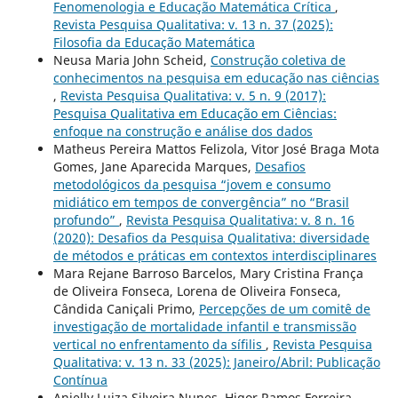
Fenomenologia e Educação Matemática Crítica
,
Revista Pesquisa Qualitativa: v. 13 n. 37 (2025):
Filosofia da Educação Matemática
Neusa Maria John Scheid,
Construção coletiva de
conhecimentos na pesquisa em educação nas ciências
,
Revista Pesquisa Qualitativa: v. 5 n. 9 (2017):
Pesquisa Qualitativa em Educação em Ciências:
enfoque na construção e análise dos dados
Matheus Pereira Mattos Felizola, Vitor José Braga Mota
Gomes, Jane Aparecida Marques,
Desafios
metodológicos da pesquisa “jovem e consumo
midiático em tempos de convergência” no “Brasil
profundo”
,
Revista Pesquisa Qualitativa: v. 8 n. 16
(2020): Desafios da Pesquisa Qualitativa: diversidade
de métodos e práticas em contextos interdisciplinares
Mara Rejane Barroso Barcelos, Mary Cristina França
de Oliveira Fonseca, Lorena de Oliveira Fonseca,
Cândida Caniçali Primo,
Percepções de um comitê de
investigação de mortalidade infantil e transmissão
vertical no enfrentamento da sífilis
,
Revista Pesquisa
Qualitativa: v. 13 n. 33 (2025): Janeiro/Abril: Publicação
Contínua
Anielly Luiza Silveira Nunes, Higor Ramos Ferreira,