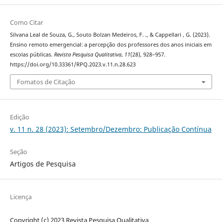
Como Citar
Silvana Leal de Souza, G., Souto Bolzan Medeiros, F. ., & Cappellari , G. (2023).
Ensino remoto emergencial: a percepção dos professores dos anos iniciais em
escolas públicas.
Revista Pesquisa Qualitativa
,
11
(28), 928–957.
https://doi.org/10.33361/RPQ.2023.v.11.n.28.623
Fomatos de Citação
Edição
v. 11 n. 28 (2023): Setembro/Dezembro: Publicação Contínua
Seção
Artigos de Pesquisa
Licença
Copyright (c) 2023 Revista Pesquisa Qualitativa