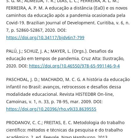
S. G. M.; ALMEIDA, T. R.; DIAS, L. C.; FERREIRA, A. L. M.;
FERREIRA, A. P. M. A educação a distância (EaD) e os novos
caminhos da educação após a pandemia ocasionada pela
Covid-19. Brazilian Journal of Development. Curitiba, v. 6, n.
7, p. 52860-52867, 2020. DOI:
https://doi.org/10.34117/bjdv6n7-799
PALÚ, J.; SCHUZ, J. A.; MAYER, L. (Orgs.). Desafios da
educação em tempos de pandemia. Cruz Alta: Ilustração,
2020. DOI:
https://doi.org/10.46550/978-65-991146-9-4
PASCHOAL, J. D.; MACHADO, M. C. G. A história da educação
infantil no Brasil: avanços, retrocessos e desafios dessa
modalidade educacional. Revista HISTEDBR On-line,
Camoinas, v. 1, n. 33, p. 78-95, mar. 2009. DOI:
https://doi.org/10.20396/rho.v9i33.8639555
PRODANOV, C. C.; FREITAS, E. C. Metodologia do trabalho
científico: métodos e técnicas da pesquisa e do trabalho
acadêmico. 2. ed. Feevale, Novo Hamburgo, 2013.