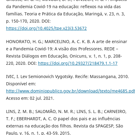
da Pandemia Covid-19 na educação: reflexos na vida das
famílias. Teoria e Prática da Educação, Maringá, v. 23, n. 3,
p. 150-170, 2020. DOI:
https://doi.org/10.4025/tpe.v23i3.53672
HONORATO, H. G.; MARCELINO, A. C. K. B. A arte de ensinar
e a Pandemia Covid-19: A visão dos Professores. REDE –
Revista Diálogos em Educação, Onicuns, v. 1, n. 1, p. 208-
220, 2020. DOI:
https://doi.org/10.29327/218479.1.1-17
IVIC, I. Lev Semionovich Vygotsky. Recife: Massangana, 2010.
Disponível em:
http://www.dominiopublico.gov.br/download/texto/me4685.pd
Acesso em: 02 jul. 2021.
LINS, Z. M. B.; SALOMÃO, N. M. R.; LINS, S. L. B.; CARNEIRO,
T. F.; EBERHARDT, A. C. O papel dos pais e as influências
externas na educação dos filhos. Revista da SPAGESP, São
Paulo, v. 16, n. 1, p. 43-59, 2015.