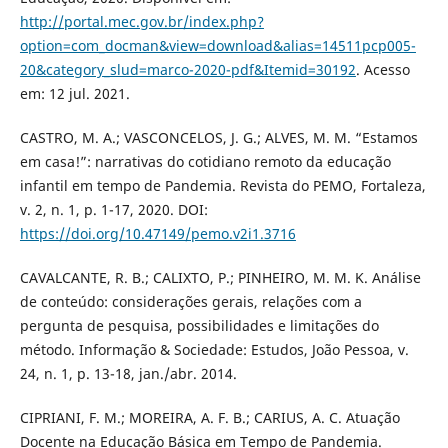
http://portal.mec.gov.br/index.php?
option=com_docman&view=download&alias=14511pcp005-
20&category_slud=marco-2020-pdf&Itemid=30192
. Acesso
em: 12 jul. 2021.
CASTRO, M. A.; VASCONCELOS, J. G.; ALVES, M. M. “Estamos
em casa!”: narrativas do cotidiano remoto da educação
infantil em tempo de Pandemia. Revista do PEMO, Fortaleza,
v. 2, n. 1, p. 1-17, 2020. DOI:
https://doi.org/10.47149/pemo.v2i1.3716
CAVALCANTE, R. B.; CALIXTO, P.; PINHEIRO, M. M. K. Análise
de conteúdo: considerações gerais, relações com a
pergunta de pesquisa, possibilidades e limitações do
método. Informação & Sociedade: Estudos, João Pessoa, v.
24, n. 1, p. 13-18, jan./abr. 2014.
CIPRIANI, F. M.; MOREIRA, A. F. B.; CARIUS, A. C. Atuação
Docente na Educação Básica em Tempo de Pandemia.