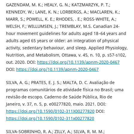
GAZENDAM, M. K.; HEALY, G. N.; KATZMARZYK, P. T.;
KENNEDY, W.; LANE, K. N.; LORBERGS, A.; MACLAREN, K.;
MARR, S.; POWELL, K. E.; RHODES, . E.; ROSS-WHITE, A.;
WELSH, F.; WILLUMSEN, J.; TREMBLAY, M.S. Canadian 24-
hour movement guidelines for adults aged 18–64 years and
adults aged 65 years or older: an integration of physical
activity, sedentary behaviour, and sleep. Applied Physiology,
Nutrition, and Metabolism, Ottawa, v. 45, n. 10, p. s57-s102,
out. 2020. DOI:
https://doi.org/10.1139/apnm-2020-0467
DOI:
https://doi.org/10.1139/apnm-2020-0467
SILVA, A. G.; PRATES, E. J. S.; MALTA, D. C. Avaliação de
programas comunitários de atividade física no Brasil; uma
revisão de escopo. Caderno de Saúde Pública, Rio de
Janeiro, v. 37, n. 5, p. e00277820, maio. 2021. DOI:
https://doi.org/10.1590/0102-311X00277820
DOI:
https://doi.org/10.1590/0102-311x00277820
SILVA-SOBRINHO, R. A.; ZILLY, A.; SILVA, R. M. M.;