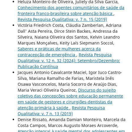
Heluza Monteiro de Oliveira, Juliely da Silva Garcia,
Conhecimento dos agentes comunitários de saúde da
fronteira franco-brasileira sobre atenção básica
,
Revista Pesquisa Qualitativa: v. 7 n. 15 (2019)
Victória Friedrich Costa, Cláudia Zamberlan, Adriana
Dall' Asta Pereira, Dirce Stein Backes, Andressa da
Silveira, Naiana Oliveira dos Santos, Kelvin Leandro
Marques Monçalves, Keity Laís Siepmann Soccol,
Saberes e práticas de mulheres acerca da
contracepção de emergência
,
Revista Pesquisa
Qualitativa: v. 12 n. 32 (2024): Setembro/Dezembro:
Publicação Contínua
Jacques Antonio Cavalcante Maciel, Igor Iuco Castro-
Silva, Mariana Ramalho de Farias, Maristela Inês
Osawa Vasconcelos, Maria Socorro de Araújo Dias,
Maria Veraci Oliveira Queiroz,
Discurso do sujeito
coletivo das concepções sobre educação permanente
em saúde de gestores e cirurgiões-dentistas da
atenção primária à saúde
,
Revista Pesquisa
Qualitativa: v. 7 n. 13 (2019)
Denise Rissato, Amanda Damian Monteiro, Marcela da
Costa Campos, Marcos Augusto Moraes Arcoverde,
Atenção integral à saúde mental dos adolescentes em