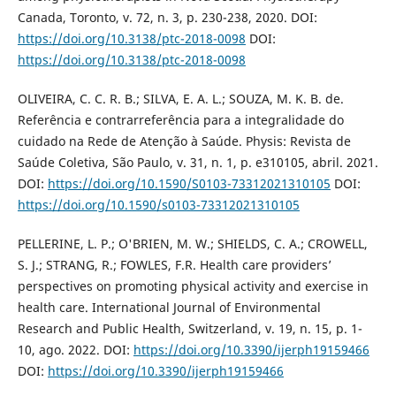
Canada, Toronto, v. 72, n. 3, p. 230-238, 2020. DOI:
https://doi.org/10.3138/ptc-2018-0098
DOI:
https://doi.org/10.3138/ptc-2018-0098
OLIVEIRA, C. C. R. B.; SILVA, E. A. L.; SOUZA, M. K. B. de.
Referência e contrarreferência para a integralidade do
cuidado na Rede de Atenção à Saúde. Physis: Revista de
Saúde Coletiva, São Paulo, v. 31, n. 1, p. e310105, abril. 2021.
DOI:
https://doi.org/10.1590/S0103-73312021310105
DOI:
https://doi.org/10.1590/s0103-73312021310105
PELLERINE, L. P.; O'BRIEN, M. W.; SHIELDS, C. A.; CROWELL,
S. J.; STRANG, R.; FOWLES, F.R. Health care providers’
perspectives on promoting physical activity and exercise in
health care. International Journal of Environmental
Research and Public Health, Switzerland, v. 19, n. 15, p. 1-
10, ago. 2022. DOI:
https://doi.org/10.3390/ijerph19159466
DOI:
https://doi.org/10.3390/ijerph19159466