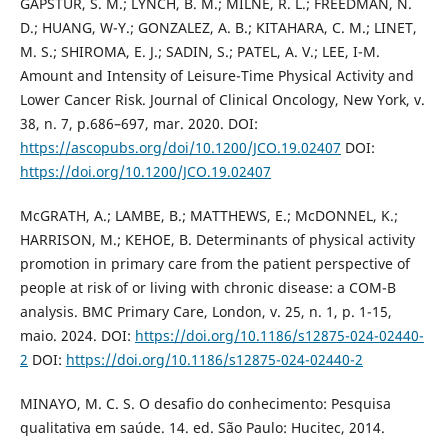
GAPSTUR, S. M.; LYNCH, B. M.; MILNE, R. L.; FREEDMAN, N.
D.; HUANG, W-Y.; GONZALEZ, A. B.; KITAHARA, C. M.; LINET,
M. S.; SHIROMA, E. J.; SADIN, S.; PATEL, A. V.; LEE, I-M.
Amount and Intensity of Leisure-Time Physical Activity and
Lower Cancer Risk. Journal of Clinical Oncology, New York, v.
38, n. 7, p.686–697, mar. 2020. DOI:
https://ascopubs.org/doi/10.1200/JCO.19.02407
DOI:
https://doi.org/10.1200/JCO.19.02407
McGRATH, A.; LAMBE, B.; MATTHEWS, E.; McDONNEL, K.;
HARRISON, M.; KEHOE, B. Determinants of physical activity
promotion in primary care from the patient perspective of
people at risk of or living with chronic disease: a COM-B
analysis. BMC Primary Care, London, v. 25, n. 1, p. 1-15,
maio. 2024. DOI:
https://doi.org/10.1186/s12875-024-02440-
2
DOI:
https://doi.org/10.1186/s12875-024-02440-2
MINAYO, M. C. S. O desafio do conhecimento: Pesquisa
qualitativa em saúde. 14. ed. São Paulo: Hucitec, 2014.