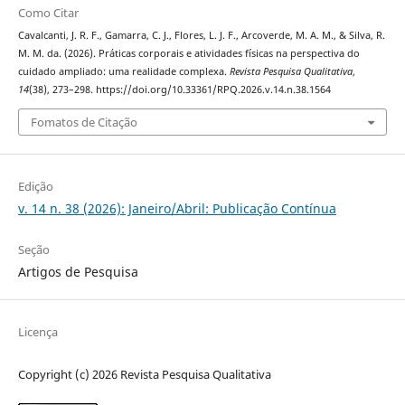
Como Citar
Cavalcanti, J. R. F., Gamarra, C. J., Flores, L. J. F., Arcoverde, M. A. M., & Silva, R.
M. M. da. (2026). Práticas corporais e atividades físicas na perspectiva do
cuidado ampliado: uma realidade complexa.
Revista Pesquisa Qualitativa
,
14
(38), 273–298. https://doi.org/10.33361/RPQ.2026.v.14.n.38.1564
Fomatos de Citação
Edição
v. 14 n. 38 (2026): Janeiro/Abril: Publicação Contínua
Seção
Artigos de Pesquisa
Licença
Copyright (c) 2026 Revista Pesquisa Qualitativa