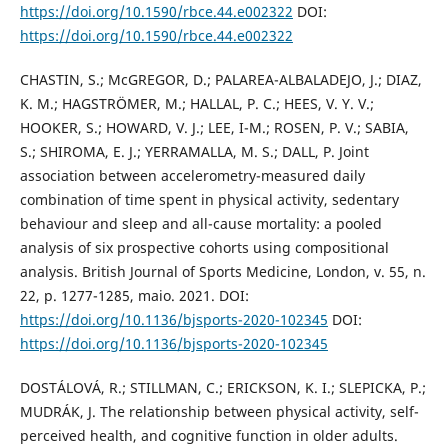
https://doi.org/10.1590/rbce.44.e002322
DOI:
https://doi.org/10.1590/rbce.44.e002322
CHASTIN, S.; McGREGOR, D.; PALAREA-ALBALADEJO, J.; DIAZ,
K. M.; HAGSTRÖMER, M.; HALLAL, P. C.; HEES, V. Y. V.;
HOOKER, S.; HOWARD, V. J.; LEE, I-M.; ROSEN, P. V.; SABIA,
S.; SHIROMA, E. J.; YERRAMALLA, M. S.; DALL, P. Joint
association between accelerometry-measured daily
combination of time spent in physical activity, sedentary
behaviour and sleep and all-cause mortality: a pooled
analysis of six prospective cohorts using compositional
analysis. British Journal of Sports Medicine, London, v. 55, n.
22, p. 1277-1285, maio. 2021. DOI:
https://doi.org/10.1136/bjsports-2020-102345
DOI:
https://doi.org/10.1136/bjsports-2020-102345
DOSTÁLOVÁ, R.; STILLMAN, C.; ERICKSON, K. I.; SLEPICKA, P.;
MUDRÁK, J. The relationship between physical activity, self-
perceived health, and cognitive function in older adults.