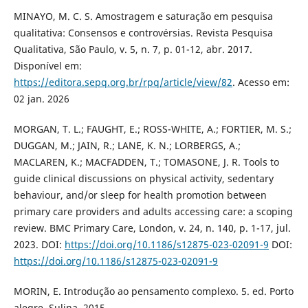
MINAYO, M. C. S. Amostragem e saturação em pesquisa
qualitativa: Consensos e controvérsias. Revista Pesquisa
Qualitativa, São Paulo, v. 5, n. 7, p. 01-12, abr. 2017.
Disponível em:
https://editora.sepq.org.br/rpq/article/view/82
. Acesso em:
02 jan. 2026
MORGAN, T. L.; FAUGHT, E.; ROSS-WHITE, A.; FORTIER, M. S.;
DUGGAN, M.; JAIN, R.; LANE, K. N.; LORBERGS, A.;
MACLAREN, K.; MACFADDEN, T.; TOMASONE, J. R. Tools to
guide clinical discussions on physical activity, sedentary
behaviour, and/or sleep for health promotion between
primary care providers and adults accessing care: a scoping
review. BMC Primary Care, London, v. 24, n. 140, p. 1-17, jul.
2023. DOI:
https://doi.org/10.1186/s12875-023-02091-9
DOI:
https://doi.org/10.1186/s12875-023-02091-9
MORIN, E. Introdução ao pensamento complexo. 5. ed. Porto
alegre. Sulina, 2015.