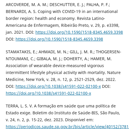
ARCOVERDE, M. A. M.; DESCHUTTER, E. J.; PALHA, P. F.;
BERNARDI, A. S. Coping with COVID-19 in an international
border region: health and economy. Revista Latino-
Americana de Enfermagem, Ribeirão Preto, v. 29, p. e3398,
jan. 2021. DOI:
https://doi.org/10.1590/1518-8345.4659.3398
DOI:
https://doi.org/10.1590/1518-8345.4659.3398
STAMATAKIS, E.; AHMADI, M. N.; GILL, J. M. R.; THOGERSEN-
NTOUMANI, C.; GIBALA, M. J.; DOHERTY, A.; HAMER, M.
Association of wearable device-measured vigorous
intermittent lifestyle physical activity with mortality. Nature
Medicine, New York, v. 28, n. 12, p. 2521-2529, dez. 2022.
DOI:
https://doi.org/10.1038/s41591-022-02100-x
DOI:
https://doi.org/10.1038/s41591-022-02100-x
TERRA, L. S. V. A formação em saúde que uma política de
Estado exige. Boletim do Instituto de Saúde-BIS, São Paulo,
v. 24, n. 2, p. 15-22, dez. 2023. Disponível em:
https://periodicos.saude.sp.gov.br/bis/article/view/40152/378