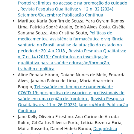
fronteira: limites no acesso e na promoção do cuidado
,
Revista Pesquisa Qualitativa: v. 12 n. 32 (2024):
Setembro/Dezembro: Publicação Contínua
Mariluce Karla Bomfim de Souza, Yara Oyram Ramos
Lima, Patricia Sodré Araújo, Ediná Alves Costa, Gisélia
Santana Souza, Ana Cristina Souto,
Políticas de
medicamentos, assistência farmacêutica e vigilância
sanitária no Brasil: análise da atuação do estado no
período de 2014 a 2018
,
Revista Pesquisa Qualitativa:
v. 7 n. 14 (2019): Contributos da investigação
qualitativa para a saúde: educação/formação,
trabalho e política
Aline Renata Hirano, Daiane Nunes de Melo, Eduarda
Alves, Janaina Palma de Lima , Maria Aparecida
Baggio,
Telessaúde em tempo de pandemia de
COVID-19: perspectiva de usuários e profissionais de
saúde em uma região de fronteira
,
Revista Pesquisa
Qualitativa: v. 11 n. 26 (2023): Janeiro/Abril: Publicação
Contínua
Jane Kelly Oliveira Friestino, Ana Carine de Arruda
Rolim, Gil Carlos Silveira Porto, Letícia Bezerra Faria,
Maíra Rossetto, Daniel Hideki Bando,
Diagnóstico