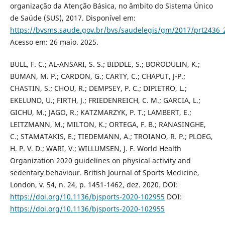
organização da Atenção Básica, no âmbito do Sistema Único
de Saúde (SUS), 2017. Disponível em:
https://bvsms.saude.gov.br/bvs/saudelegis/gm/2017/prt2436_
Acesso em: 26 maio. 2025.
BULL, F. C.; AL-ANSARI, S. S.; BIDDLE, S.; BORODULIN, K.;
BUMAN, M. P.; CARDON, G.; CARTY, C.; CHAPUT, J-P.;
CHASTIN, S.; CHOU, R.; DEMPSEY, P. C.; DIPIETRO, L.;
EKELUND, U.; FIRTH, J.; FRIEDENREICH, C. M.; GARCIA, L.;
GICHU, M.; JAGO, R.; KATZMARZYK, P. T.; LAMBERT, E.;
LEITZMANN, M.; MILTON, K.; ORTEGA, F. B.; RANASINGHE,
C.; STAMATAKIS, E.; TIEDEMANN, A.; TROIANO, R. P.; PLOEG,
H. P. V. D.; WARI, V.; WILLUMSEN, J. F. World Health
Organization 2020 guidelines on physical activity and
sedentary behaviour. British Journal of Sports Medicine,
London, v. 54, n. 24, p. 1451-1462, dez. 2020. DOI:
https://doi.org/10.1136/bjsports-2020-102955
DOI:
https://doi.org/10.1136/bjsports-2020-102955