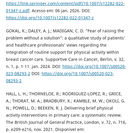
https://link.springer.com/content/pdf/10.1007/s12282-022-
01347-z.pdf
. Acesso em: 06 jan. 2026. DOI:
https://doi.org/10.1007/s12282-022-01347-z
GOKAL, K.; DALEY, A. J.; MADIGAN, C. D. “Fear of raising the
problem without a solution”: a qualitative study of patients’
and healthcare professionals’ views regarding the
integration of routine support for physical activity within
breast cancer care. Supportive Care in Cancer, Berlin, v. 32,
n. 1, p. 1-11. jan. 2024. DOI:
https://doi.org/10.1007/s00520-
023-08293-2
DOI:
https://doi.org/10.1007/s00520-023-
08293-2
HALL, L. H.; THORNELOE, R.; RODRIGUEZ-LOPEZ, R.; GRICE,
A.; THORAT, M. A.; BRADBURY, K.; KAMBLE, M. W.; OKOLI, G.
N.; POWELL, D.; BEEKEN, R. J. Delivering brief physical
activity interventions in primary care: a systematic review.
The British Journal of General Practice, London, v. 72, n. 716,
p. e209-e216, nov. 2021. Disponível em: