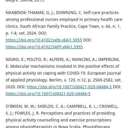
NKABINDE-THAMAE, G. J.; DOWNING, C. Self-care practices
among professional nurses employed in primary health care
clinics. South African Family Practice, Cape Town, v. 66, n. 1,
p. 1-8, set. 2024. DOI:
https://doi.org/10.4102/safp.v66i1.5955
DOI:
https://doi.org/10.4102/SAFP.v66i1.5955
NIGRO, E.; POLITO, R.; ALFIERI, A.; MANCINI, A.; IMPERLINI,
E. Molecular mechanisms involved in the positive effects of
physical activity on coping with COVID-19. European journal
of applied physiology, Berlim, v. 120, n.12, p. 2569-2582, set.
2020. DOI:
https://doi.org/10.1007/s00421-020-04484-5
DOI:
https://doi.org/10.1007/s00421-020-04484-5
O’BRIEN, M. W.; SHIELDS, C. A.; CAMPBELL, K. L.; CROWELL,
S. J.; FOWLES, J. R. Perceptions and practices of providing
physical activity counselling and exercise prescriptions
among physiotherapists in Nova Scotia. Physiotherapy