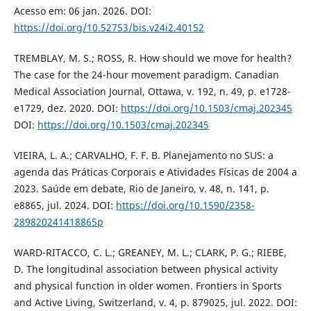
Acesso em: 06 jan. 2026. DOI:
https://doi.org/10.52753/bis.v24i2.40152
TREMBLAY, M. S.; ROSS, R. How should we move for health?
The case for the 24-hour movement paradigm. Canadian
Medical Association Journal, Ottawa, v. 192, n. 49, p. e1728-
e1729, dez. 2020. DOI:
https://doi.org/10.1503/cmaj.202345
DOI:
https://doi.org/10.1503/cmaj.202345
VIEIRA, L. A.; CARVALHO, F. F. B. Planejamento no SUS: a
agenda das Práticas Corporais e Atividades Físicas de 2004 a
2023. Saúde em debate, Rio de Janeiro, v. 48, n. 141, p.
e8865, jul. 2024. DOI:
https://doi.org/10.1590/2358-
289820241418865p
WARD-RITACCO, C. L.; GREANEY, M. L.; CLARK, P. G.; RIEBE,
D. The longitudinal association between physical activity
and physical function in older women. Frontiers in Sports
and Active Living, Switzerland, v. 4, p. 879025, jul. 2022. DOI: