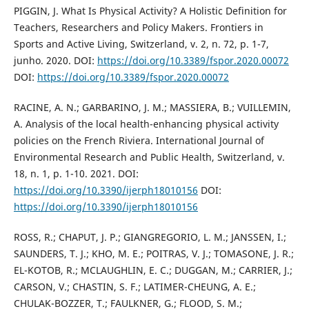
PIGGIN, J. What Is Physical Activity? A Holistic Definition for
Teachers, Researchers and Policy Makers. Frontiers in
Sports and Active Living, Switzerland, v. 2, n. 72, p. 1-7,
junho. 2020. DOI:
https://doi.org/10.3389/fspor.2020.00072
DOI:
https://doi.org/10.3389/fspor.2020.00072
RACINE, A. N.; GARBARINO, J. M.; MASSIERA, B.; VUILLEMIN,
A. Analysis of the local health-enhancing physical activity
policies on the French Riviera. International Journal of
Environmental Research and Public Health, Switzerland, v.
18, n. 1, p. 1-10. 2021. DOI:
https://doi.org/10.3390/ijerph18010156
DOI:
https://doi.org/10.3390/ijerph18010156
ROSS, R.; CHAPUT, J. P.; GIANGREGORIO, L. M.; JANSSEN, I.;
SAUNDERS, T. J.; KHO, M. E.; POITRAS, V. J.; TOMASONE, J. R.;
EL-KOTOB, R.; MCLAUGHLIN, E. C.; DUGGAN, M.; CARRIER, J.;
CARSON, V.; CHASTIN, S. F.; LATIMER-CHEUNG, A. E.;
CHULAK-BOZZER, T.; FAULKNER, G.; FLOOD, S. M.;