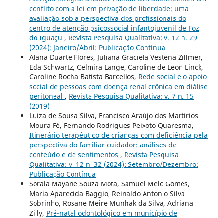
conflito com a lei em privação de liberdade: uma
avaliação sob a perspectiva dos profissionais do
centro de atenção psicossocial infantojuvenil de Foz
do Iguaçu
,
Revista Pesquisa Qualitativa: v. 12 n. 29
(2024): Janeiro/Abril: Publicação Contínua
Alana Duarte Flores, Juliana Graciela Vestena Zillmer,
Eda Schwartz, Celmira Lange, Caroline de Leon Linck,
Caroline Rocha Batista Barcellos,
Rede social e o apoio
social de pessoas com doença renal crônica em diálise
peritoneal
,
Revista Pesquisa Qualitativa: v. 7 n. 15
(2019)
Luiza de Sousa Silva, Francisco Araújo dos Martirios
Moura Fé, Fernando Rodrigues Peixoto Quaresma,
Itinerário terapêutico de crianças com deficiência pela
perspectiva do familiar cuidador: análises de
conteúdo e de sentimentos
,
Revista Pesquisa
Qualitativa: v. 12 n. 32 (2024): Setembro/Dezembro:
Publicação Contínua
Soraia Mayane Souza Mota, Samuel Melo Gomes,
Maria Aparecida Baggio, Reinaldo Antonio Silva
Sobrinho, Rosane Meire Munhak da Silva, Adriana
Zilly,
Pré-natal odontológico em município de