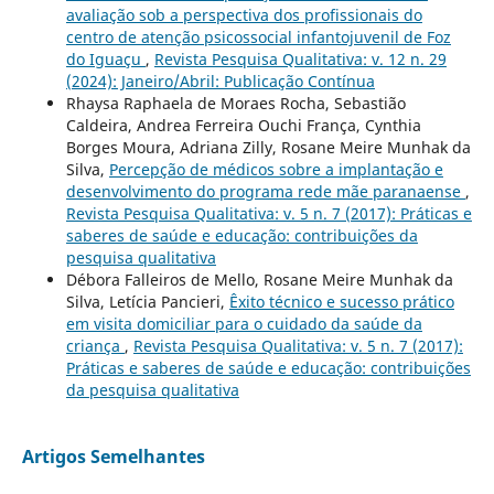
avaliação sob a perspectiva dos profissionais do
centro de atenção psicossocial infantojuvenil de Foz
do Iguaçu
,
Revista Pesquisa Qualitativa: v. 12 n. 29
(2024): Janeiro/Abril: Publicação Contínua
Rhaysa Raphaela de Moraes Rocha, Sebastião
Caldeira, Andrea Ferreira Ouchi França, Cynthia
Borges Moura, Adriana Zilly, Rosane Meire Munhak da
Silva,
Percepção de médicos sobre a implantação e
desenvolvimento do programa rede mãe paranaense
,
Revista Pesquisa Qualitativa: v. 5 n. 7 (2017): Práticas e
saberes de saúde e educação: contribuições da
pesquisa qualitativa
Débora Falleiros de Mello, Rosane Meire Munhak da
Silva, Letícia Pancieri,
Êxito técnico e sucesso prático
em visita domiciliar para o cuidado da saúde da
criança
,
Revista Pesquisa Qualitativa: v. 5 n. 7 (2017):
Práticas e saberes de saúde e educação: contribuições
da pesquisa qualitativa
Artigos Semelhantes