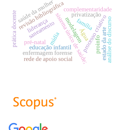
saúde da mulher
revisão bibliográfica
complementaridade
prática docente
privatização
sistema único de saúde;
processo criativo
modelagem
análise do discurso
liderança
família
saneamento
estado da arte
Água
mídia
proinfo
pré-natal
educação infantil
enfermagem forense
rede de apoio social