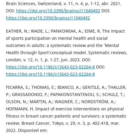
Brain Sciences, Switzerland, v. 11, n. 4, p. 1-12, abr. 2021.
DOI:
https://doi.org/10.3390/brainsci11040492
DOI:
https://doi.org/10.3390/brainsci11040492
EATHER, N.; WADE, L.; PANKOWIAK, A.; EIME, R. The impact
of sports participation on mental health and social
outcomes in adults: a systematic review and the ‘Mental
Health through Sport’conceptual model. Systematic reviews,
London, v. 12, n. 1, p. 1-27, jun. 2023. DOI:
https://doi.org/10.1186/s13643-023-02264-8
DOI:
https://doi.org/10.1186/s13643-023-02264-8
FICARRA, S.; THOMAS, E.; BIANCO, A.; GENTILE, A.; THALLER,
P.; GRASSADONIO, F.; PAPAKONSTANTINOU, S.; SCHULZ, T.;
OLSON, N.; MARTIN, A.; WAGNER, C.; NORDSTRÖM, A.;
HOFMANN, H. Impact of exercise interventions on physical
fitness in breast cancer patients and survivors: a systematic
review. Breast Cancer, Tokyo, v. 29, n. 3, p. 402-418, mar.
2022. Disponível em: