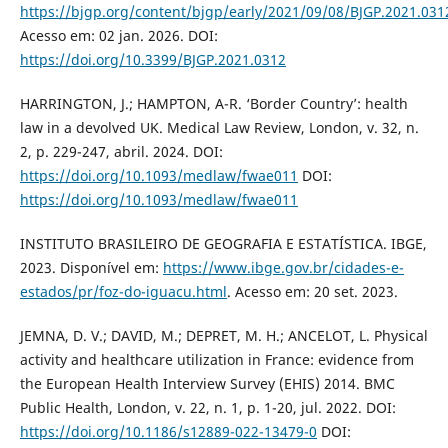
https://bjgp.org/content/bjgp/early/2021/09/08/BJGP.2021.0312
Acesso em: 02 jan. 2026. DOI:
https://doi.org/10.3399/BJGP.2021.0312
HARRINGTON, J.; HAMPTON, A-R. ‘Border Country’: health
law in a devolved UK. Medical Law Review, London, v. 32, n.
2, p. 229-247, abril. 2024. DOI:
https://doi.org/10.1093/medlaw/fwae011
DOI:
https://doi.org/10.1093/medlaw/fwae011
INSTITUTO BRASILEIRO DE GEOGRAFIA E ESTATÍSTICA. IBGE,
2023. Disponível em:
https://www.ibge.gov.br/cidades-e-
estados/pr/foz-do-iguacu.html
. Acesso em: 20 set. 2023.
JEMNA, D. V.; DAVID, M.; DEPRET, M. H.; ANCELOT, L. Physical
activity and healthcare utilization in France: evidence from
the European Health Interview Survey (EHIS) 2014. BMC
Public Health, London, v. 22, n. 1, p. 1-20, jul. 2022. DOI:
https://doi.org/10.1186/s12889-022-13479-0
DOI: