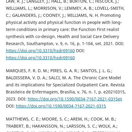
LAW, R. J.; LANGLEY, J.; HALL, B.; BURTON, C.; HISCOCK, J.;
WILLIAMS, L.; MORRISON, V.; LEMMEY, A. B.; LOVELL-SMITH,
C.; GALANDERS, J.; COONEY, J.; WILLIAMS, N. H. Promoting
physical activity and physical function in people with long-
term conditions in primary care: the Function First realist
synthesis with co-design. Health and Social Care Delivery
Research, Southampton, v. 9, n. 16, p. 1-104, set. 2021. DOI:
https://doi.org/10.3310/hsdr09160
DOI:
https://doi.org/10.3310/hsdr09160
MARQUES, F. R. D. M.; PIRES, G. A. R.; SANTOS, J. L. G.;
BALDISSERA, V. D. A.; SALCI, M. A. The Chronic Care Model
and its implications for Specialized Outpatient Care. Revista
Brasileira de Enfermagem, Brasília, v. 76, n. 1, p. e20210315,
2023. DOI:
https://doi.org/10.1590/0034-7167-2021-0315pt
DOI:
https://doi.org/10.1590/0034-7167-2021-0315
MATTHEWS, C. E.; MOORE, S. C.; AREM, H.; COOK, M. B.;
TRABERT, B.; HAKANSSON, N.; LARSSON, S. C.; WOLK, A.;