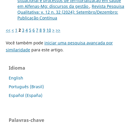
situacional e processos de territorialização em saúde
em Alfenas-Mg: discursos da gestão
,
Revista Pesquisa
Qualitativa: v. 12 n. 32 (2024): Setembro/Dezembro:
Publicação Contínua
<<
<
1
2
3
4
5
6
7
8
9
10
>
>>
Você também pode
iniciar uma pesquisa avançada por
similaridade
para este artigo.
Idioma
English
Português (Brasil)
Español (España)
Palavras-chave