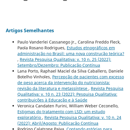
Artigos Semelhantes
Paulo Vanderlei Cassanego Jr., Carolina Freddo Fleck,
Paola Rosano Rodrigues,
Estudos etnográficos em
administração no Brasil: uma nova construção teórica?
,
Revista Pesquisa Qualitativa: v. 10 n. 25 (2022):
Setembro/Dezembro: Publicação Contínua
Lana Porto, Raphael Maciel da Silva Caballero, Daniele
Botelho Vinholes,
Percepção de pacientes com excesso
de peso acerca da intervenção do nutricionista:
revisão da literatura e metassíntese
,
Revista Pesquisa
Qualitativa: v. 10 n. 23 (2022): Pesquisa Qualitativa:
contribuições à Educação e à Saúde
Veronica Candaten Furini, William Weber Ceconello,
Estigmas do tratamento com LSD: um estudo
exploratório
,
Revista Pesquisa Qualitativa: v. 10 n. 24
(2022): Abril/Agosto: Publicação Contínua
Rodrigo Calatrone Paiva,
Contando estórias para