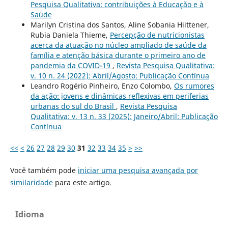
Pesquisa Qualitativa: contribuições à Educação e à
Saúde
Marilyn Cristina dos Santos, Aline Sobania Hiittener,
Rubia Daniela Thieme,
Percepção de nutricionistas
acerca da atuação no núcleo ampliado de saúde da
família e atenção básica durante o primeiro ano de
pandemia da COVID-19
,
Revista Pesquisa Qualitativa:
v. 10 n. 24 (2022): Abril/Agosto: Publicação Contínua
Leandro Rogério Pinheiro, Enzo Colombo,
Os rumores
da ação: jovens e dinâmicas reflexivas em periferias
urbanas do sul do Brasil
,
Revista Pesquisa
Qualitativa: v. 13 n. 33 (2025): Janeiro/Abril: Publicação
Contínua
<<
<
26
27
28
29
30
31
32
33
34
35
>
>>
Você também pode
iniciar uma pesquisa avançada por
similaridade
para este artigo.
Idioma