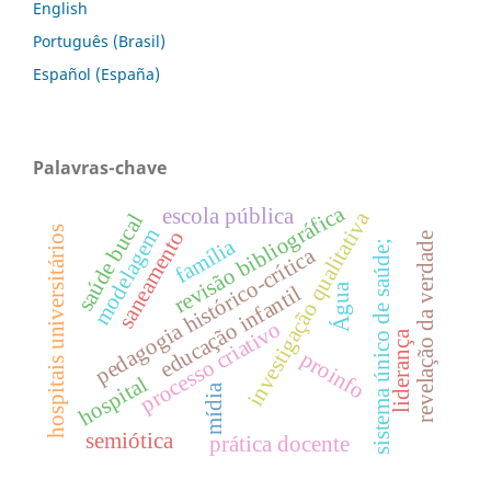
English
Português (Brasil)
Español (España)
Palavras-chave
revisão bibliográfica
escola pública
investigação qualitativa
saúde bucal
hospitais universitários
modelagem
saneamento
revelação da verdade
família
sistema único de saúde;
pedagogia histórico-crítica
Água
educação infantil
processo criativo
liderança
proinfo
hospital
mídia
semiótica
prática docente