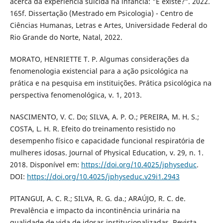
acerca da experiência suicida na infância: "E existe?". 2022.
165f. Dissertação (Mestrado em Psicologia) - Centro de
Ciências Humanas, Letras e Artes, Universidade Federal do
Rio Grande do Norte, Natal, 2022.
MORATO, HENRIETTE T. P. Algumas considerações da
fenomenologia existencial para a ação psicológica na
prática e na pesquisa em instituições. Prática psicológica na
perspectiva fenomenológica, v. 1, 2013.
NASCIMENTO, V. C. Do; SILVA, A. P. O.; PEREIRA, M. H. S.;
COSTA, L. H. R. Efeito do treinamento resistido no
desempenho físico e capacidade funcional respiratória de
mulheres idosas. Journal of Physical Education, v. 29, n. 1.
2018. Disponível em:
https://doi.org/10.4025/jphyseduc
.
DOI:
https://doi.org/10.4025/jphyseduc.v29i1.2943
PITANGUI, A. C. R.; SILVA, R. G. da.; ARAÚJO, R. C. de.
Prevalência e impacto da incontinência urinária na
qualidade de vida de idosas institucionalizadas. Revista