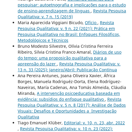
pesquisar: autoetnografia e implicações para o estudo
de ensino-aprendizagem de línguas
,
Revista Pesquisa
Qualitativa: v. 7 n. 15 (2019)
Maria Aparecida Viggiani Bicudo,
Ofício
,
Revista
Pesquisa Qualitativa: v. 9 n. 22 (2021): Prática em
Pesquisa Qualitativa no Brasil: Enfoques Filosóficos,
Metodológicos e Técnicos
Bruno Modesto Silvestre, Olívia Cristina Ferreira
Ribeiro, Silvia Cristina Franco Amaral,
Diários de uso
do tempo: uma proposição qualitativa para a
apreensão do lazer
,
Revista Pesquisa Qualitativa: v.
13 n. 33 (2025): Janeiro/Abril: Publicação Contínua
Ana Pereira Antunes, Joana Oliveira Xavier, África
Borges, Manuela Rodriguéz-Dorta, Elena Rodríguez-
Naveiras, María Cadenas, Ana Tomás Almeida, Cláudia
Miranda,
A intervenção psicoeducativa baseada em
evidência: subsídios do enfoque qualitativo
,
Revista
Pesquisa Qualitativa: v. 5 n. 8 (2017): Análise de Dados
Visuais: Desafios e Oportunidades a Investigação
Qualitativa
Tiago Emanuel Klüber,
Editorial: v. 10, n. 23, abr. 2022
,
Revista Pesquisa Qualitativa: v. 10 n. 23 (2022):