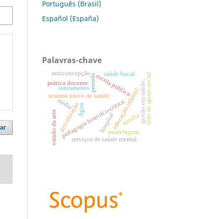
Português (Brasil)
Español (España)
Palavras-chave
anticoncepção
saúde bucal
rede de apoio social
escola pública
proinfo
gestão em saúde;
prática docente
saneamento
educação infantil
sistema único de saúde;
mídia
pedagogia histórico-crítica
privatização
Água
estado da arte
hospital
família
ar
modelagem
serviços de saúde mental