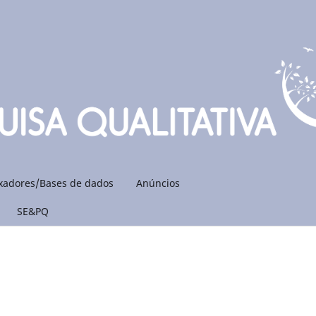
xadores/Bases de dados
Anúncios
SE&PQ