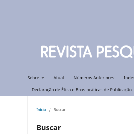
Sobre
Atual
Números Anteriores
Inde
Declaração de Ética e Boas práticas de Publicação
Início
/
Buscar
Buscar