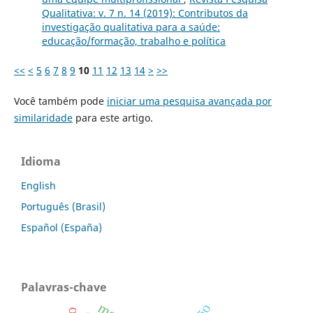
Qualitativa: v. 7 n. 14 (2019): Contributos da
investigação qualitativa para a saúde:
educação/formação, trabalho e política
<<
<
5
6
7
8
9
10
11
12
13
14
>
>>
Você também pode
iniciar uma pesquisa avançada por
similaridade
para este artigo.
Idioma
English
Português (Brasil)
Español (España)
Palavras-chave