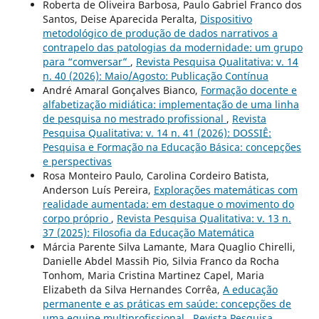
Roberta de Oliveira Barbosa, Paulo Gabriel Franco dos
Santos, Deise Aparecida Peralta,
Dispositivo
metodológico de produção de dados narrativos a
contrapelo das patologias da modernidade: um grupo
para “comversar”
,
Revista Pesquisa Qualitativa: v. 14
n. 40 (2026): Maio/Agosto: Publicação Contínua
André Amaral Gonçalves Bianco,
Formação docente e
alfabetização midiática: implementação de uma linha
de pesquisa no mestrado profissional
,
Revista
Pesquisa Qualitativa: v. 14 n. 41 (2026): DOSSIÊ:
Pesquisa e Formação na Educação Básica: concepções
e perspectivas
Rosa Monteiro Paulo, Carolina Cordeiro Batista,
Anderson Luís Pereira,
Explorações matemáticas com
realidade aumentada: em destaque o movimento do
corpo próprio
,
Revista Pesquisa Qualitativa: v. 13 n.
37 (2025): Filosofia da Educação Matemática
Márcia Parente Silva Lamante, Mara Quaglio Chirelli,
Danielle Abdel Massih Pio, Silvia Franco da Rocha
Tonhom, Maria Cristina Martinez Capel, Maria
Elizabeth da Silva Hernandes Corrêa,
A educação
permanente e as práticas em saúde: concepções de
uma equipe multiprofissional
,
Revista Pesquisa