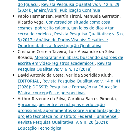
do Iguaçu
,
Revista Pesquisa Qualitativa: v. 12 n. 29
(2024): Janeiro/Abril: Publicação Contínua
Pablo Hermansen, Martín Tironi, Manuela Garretón,
Ricardo Vega,
Conversación situada como cosa
cosmos: pobrecito calama, tan lejos de dios y tan
cerca de codelco
,
Revista Pesquisa Qualitativa: v. 5 n.
8 (2017): Análise de Dados Visuais: Desafios e
Oportunidades a Investigação Qualitativa
Cristiane Correia Taveira, Luiz Alexandre da Silva
Rosado,
Monografar em libras: buscando padrões de
escrita em vídeo-registros acadêmicos
,
Revista
Pesquisa Qualitativa: v. 6 n. 12 (2018)
David Antonio da Costa, Verilda Speridião Kluth,
EDITORIAL
,
Revista Pesquisa Qualitativa: v. 14 n. 41
(2026): DOSSIÊ: Pesquisa e Formação na Educação
Básica: concepções e perspectivas
Arthur Rezende da Silva, Carolina Barros Pimenta,
Aproximações entre tecnologias e educação
profissional: apontamentos sobre a implantação do
projeto tecnoteca no Instituto Federal Fluminense
,
Revista Pesquisa Qualitativa: v. 9 n. 20 (2021):
Educação Tecnológica