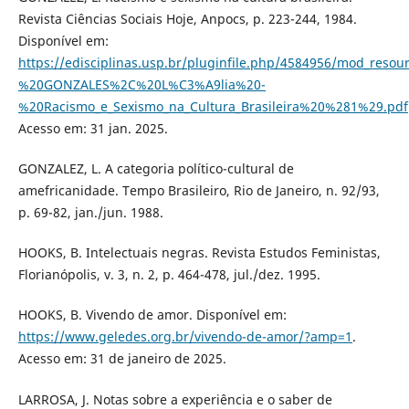
Revista Ciências Sociais Hoje, Anpocs, p. 223-244, 1984.
Disponível em:
https://edisciplinas.usp.br/pluginfile.php/4584956/mod_resou
%20GONZALES%2C%20L%C3%A9lia%20-
%20Racismo_e_Sexismo_na_Cultura_Brasileira%20%281%29.pdf
Acesso em: 31 jan. 2025.
GONZALEZ, L. A categoria político-cultural de
amefricanidade. Tempo Brasileiro, Rio de Janeiro, n. 92/93,
p. 69-82, jan./jun. 1988.
HOOKS, B. Intelectuais negras. Revista Estudos Feministas,
Florianópolis, v. 3, n. 2, p. 464-478, jul./dez. 1995.
HOOKS, B. Vivendo de amor. Disponível em:
https://www.geledes.org.br/vivendo-de-amor/?amp=1
.
Acesso em: 31 de janeiro de 2025.
LARROSA, J. Notas sobre a experiência e o saber de