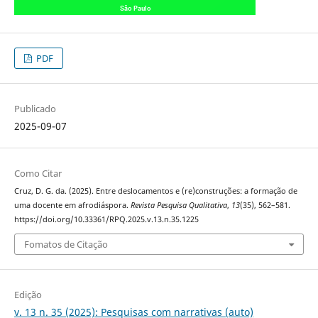
PDF
Publicado
2025-09-07
Como Citar
Cruz, D. G. da. (2025). Entre deslocamentos e (re)construções: a formação de
uma docente em afrodiáspora.
Revista Pesquisa Qualitativa
,
13
(35), 562–581.
https://doi.org/10.33361/RPQ.2025.v.13.n.35.1225
Fomatos de Citação
Edição
v. 13 n. 35 (2025): Pesquisas com narrativas (auto)