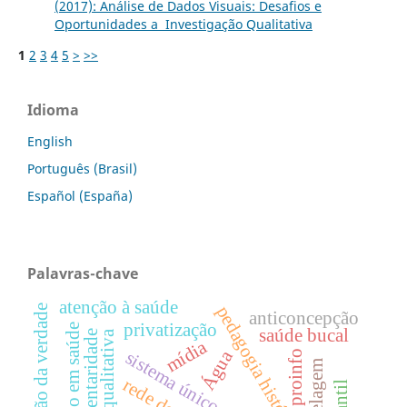
(2017): Análise de Dados Visuais: Desafios e
Oportunidades a Investigação Qualitativa
1
2
3
4
5
>
>>
Idioma
English
Português (Brasil)
Español (España)
Palavras-chave
atenção à saúde
pedagogia histórico-crítica
revelação da verdade
anticoncepção
privatização
educação em saúde
saúde bucal
complementaridade
mídia
Água
sistema único de saúde;
proinfo
modelagem