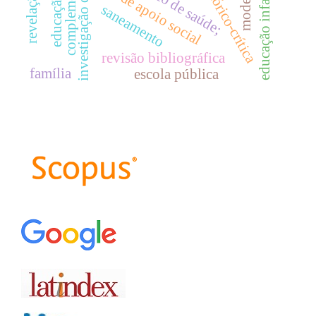
investigação qualitativa
rede de apoio social
educação infantil
saneamento
revisão bibliográfica
família
escola pública