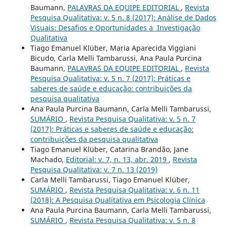
Baumann,
PALAVRAS DA EQUIPE EDITORIAL
,
Revista
Pesquisa Qualitativa: v. 5 n. 8 (2017): Análise de Dados
Visuais: Desafios e Oportunidades a Investigação
Qualitativa
Tiago Emanuel Klüber, Maria Aparecida Viggiani
Bicudo, Carla Melli Tambarussi, Ana Paula Purcina
Baumann,
PALAVRAS DA EQUIPE EDITORIAL
,
Revista
Pesquisa Qualitativa: v. 5 n. 7 (2017): Práticas e
saberes de saúde e educação: contribuições da
pesquisa qualitativa
Ana Paula Purcina Baumann, Carla Melli Tambarussi,
SUMÁRIO
,
Revista Pesquisa Qualitativa: v. 5 n. 7
(2017): Práticas e saberes de saúde e educação:
contribuições da pesquisa qualitativa
Tiago Emanuel Klüber, Catarina Brandão, Jane
Machado,
Editorial: v. 7, n. 13, abr. 2019
,
Revista
Pesquisa Qualitativa: v. 7 n. 13 (2019)
Carla Melli Tambarussi, Tiago Emanuel Klüber,
SUMÁRIO
,
Revista Pesquisa Qualitativa: v. 6 n. 11
(2018): A Pesquisa Qualitativa em Psicologia Clí­nica
Ana Paula Purcina Baumann, Carla Melli Tambarussi,
SUMÁRIO
,
Revista Pesquisa Qualitativa: v. 5 n. 8