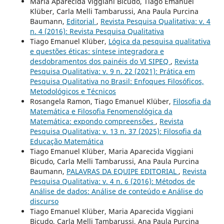
Maria Aparecida Viggiani Bicudo, Tiago Emanuel
Klüber, Carla Melli Tambarussi, Ana Paula Purcina
Baumann,
Editorial
,
Revista Pesquisa Qualitativa: v. 4
n. 4 (2016): Revista Pesquisa Qualitativa
Tiago Emanuel Klüber,
Lógica da pesquisa qualitativa
e questões éticas: síntese integradora e
desdobramentos dos painéis do VI SIPEQ
,
Revista
Pesquisa Qualitativa: v. 9 n. 22 (2021): Prática em
Pesquisa Qualitativa no Brasil: Enfoques Filosóficos,
Metodológicos e Técnicos
Rosangela Ramon, Tiago Emanuel Klüber,
Filosofia da
Matemática e Filosofia Fenomenológica da
Matemática: expondo compreensões
,
Revista
Pesquisa Qualitativa: v. 13 n. 37 (2025): Filosofia da
Educação Matemática
Tiago Emanuel Klüber, Maria Aparecida Viggiani
Bicudo, Carla Melli Tambarussi, Ana Paula Purcina
Baumann,
PALAVRAS DA EQUIPE EDITORIAL
,
Revista
Pesquisa Qualitativa: v. 4 n. 6 (2016): Métodos de
Análise de dados: Análise de conteúdo e Análise do
discurso
Tiago Emanuel Klüber, Maria Aparecida Viggiani
Bicudo, Carla Melli Tambarussi, Ana Paula Purcina