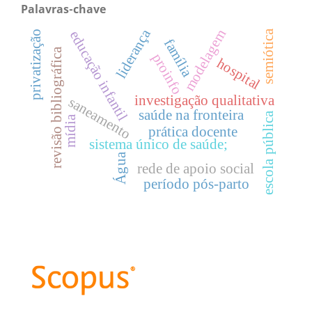
Palavras-chave
liderança
modelagem
semiótica
educação infantil
privatização
família
revisão bibliográfica
proinfo
hospital
investigação qualitativa
saneamento
saúde na fronteira
escola pública
mídia
prática docente
sistema único de saúde;
Água
rede de apoio social
período pós-parto