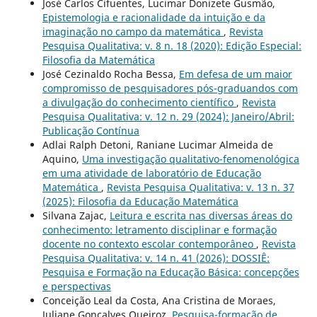
José Carlos Cifuentes, Lucimar Donizete Gusmão,
Epistemologia e racionalidade da intuição e da
imaginação no campo da matemática
,
Revista
Pesquisa Qualitativa: v. 8 n. 18 (2020): Edição Especial:
Filosofia da Matemática
José Cezinaldo Rocha Bessa,
Em defesa de um maior
compromisso de pesquisadores pós-graduandos com
a divulgação do conhecimento científico
,
Revista
Pesquisa Qualitativa: v. 12 n. 29 (2024): Janeiro/Abril:
Publicação Contínua
Adlai Ralph Detoni, Raniane Lucimar Almeida de
Aquino,
Uma investigação qualitativo-fenomenológica
em uma atividade de laboratório de Educação
Matemática
,
Revista Pesquisa Qualitativa: v. 13 n. 37
(2025): Filosofia da Educação Matemática
Silvana Zajac,
Leitura e escrita nas diversas áreas do
conhecimento: letramento disciplinar e formação
docente no contexto escolar contemporâneo
,
Revista
Pesquisa Qualitativa: v. 14 n. 41 (2026): DOSSIÊ:
Pesquisa e Formação na Educação Básica: concepções
e perspectivas
Conceição Leal da Costa, Ana Cristina de Moraes,
Juliane Gonçalves Queiroz,
Pesquisa-formação de