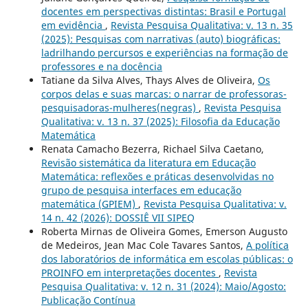
docentes em perspectivas distintas: Brasil e Portugal
em evidência
,
Revista Pesquisa Qualitativa: v. 13 n. 35
(2025): Pesquisas com narrativas (auto) biográficas:
ladrilhando percursos e experiências na formação de
professores e na docência
Tatiane da Silva Alves, Thays Alves de Oliveira,
Os
corpos delas e suas marcas: o narrar de professoras-
pesquisadoras-mulheres(negras)
,
Revista Pesquisa
Qualitativa: v. 13 n. 37 (2025): Filosofia da Educação
Matemática
Renata Camacho Bezerra, Richael Silva Caetano,
Revisão sistemática da literatura em Educação
Matemática: reflexões e práticas desenvolvidas no
grupo de pesquisa interfaces em educação
matemática (GPIEM)
,
Revista Pesquisa Qualitativa: v.
14 n. 42 (2026): DOSSIÊ VII SIPEQ
Roberta Mirnas de Oliveira Gomes, Emerson Augusto
de Medeiros, Jean Mac Cole Tavares Santos,
A política
dos laboratórios de informática em escolas públicas: o
PROINFO em interpretações docentes
,
Revista
Pesquisa Qualitativa: v. 12 n. 31 (2024): Maio/Agosto:
Publicação Contínua