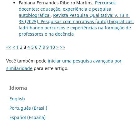
Fabiana Fernandes Ribeiro Martins,
Percursos
docentes: educação, experiência e pesquisa
autobiográfica
,
Revista Pesquisa Qualitativa: v. 13 n.
35 (2025): Pesquisas com narrativas (auto) biográficas:
ladrilhando percursos e experiências na formação de
professores e na docência
<<
<
1
2
3
4
5
6
7
8
9
10
>
>>
Você também pode
iniciar uma pesquisa avançada por
similaridade
para este artigo.
Idioma
English
Português (Brasil)
Español (España)