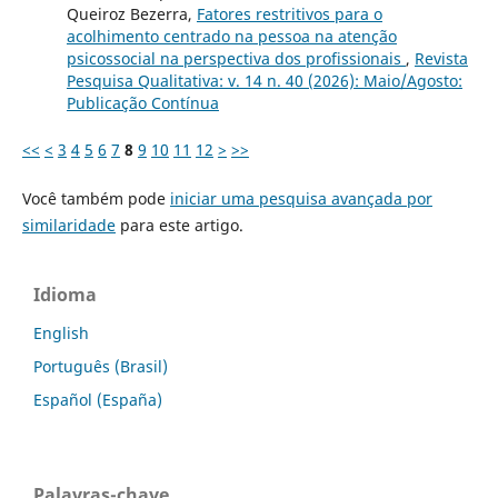
Queiroz Bezerra,
Fatores restritivos para o
acolhimento centrado na pessoa na atenção
psicossocial na perspectiva dos profissionais
,
Revista
Pesquisa Qualitativa: v. 14 n. 40 (2026): Maio/Agosto:
Publicação Contínua
<<
<
3
4
5
6
7
8
9
10
11
12
>
>>
Você também pode
iniciar uma pesquisa avançada por
similaridade
para este artigo.
Idioma
English
Português (Brasil)
Español (España)
Palavras-chave