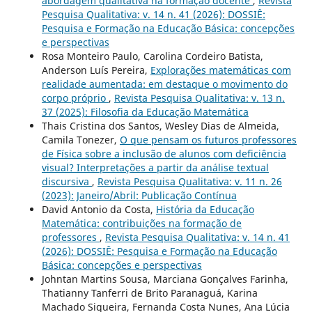
abordagem qualitativa na formação docente
,
Revista
Pesquisa Qualitativa: v. 14 n. 41 (2026): DOSSIÊ:
Pesquisa e Formação na Educação Básica: concepções
e perspectivas
Rosa Monteiro Paulo, Carolina Cordeiro Batista,
Anderson Luís Pereira,
Explorações matemáticas com
realidade aumentada: em destaque o movimento do
corpo próprio
,
Revista Pesquisa Qualitativa: v. 13 n.
37 (2025): Filosofia da Educação Matemática
Thais Cristina dos Santos, Wesley Dias de Almeida,
Camila Tonezer,
O que pensam os futuros professores
de Física sobre a inclusão de alunos com deficiência
visual? Interpretações a partir da análise textual
discursiva
,
Revista Pesquisa Qualitativa: v. 11 n. 26
(2023): Janeiro/Abril: Publicação Contínua
David Antonio da Costa,
História da Educação
Matemática: contribuições na formação de
professores
,
Revista Pesquisa Qualitativa: v. 14 n. 41
(2026): DOSSIÊ: Pesquisa e Formação na Educação
Básica: concepções e perspectivas
Johntan Martins Sousa, Marciana Gonçalves Farinha,
Thatianny Tanferri de Brito Paranaguá, Karina
Machado Siqueira, Fernanda Costa Nunes, Ana Lúcia