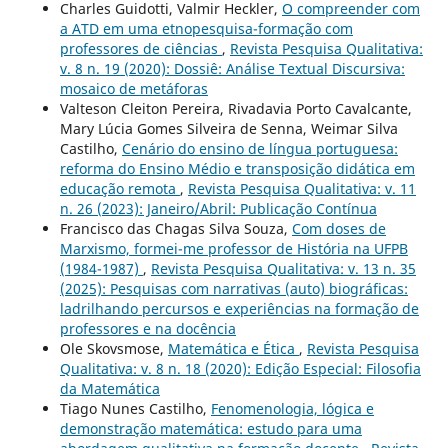
Charles Guidotti, Valmir Heckler,
O compreender com
a ATD em uma etnopesquisa-formação com
professores de ciências
,
Revista Pesquisa Qualitativa:
v. 8 n. 19 (2020): Dossiê: Análise Textual Discursiva:
mosaico de metáforas
Valteson Cleiton Pereira, Rivadavia Porto Cavalcante,
Mary Lúcia Gomes Silveira de Senna, Weimar Silva
Castilho,
Cenário do ensino de língua portuguesa:
reforma do Ensino Médio e transposição didática em
educação remota
,
Revista Pesquisa Qualitativa: v. 11
n. 26 (2023): Janeiro/Abril: Publicação Contínua
Francisco das Chagas Silva Souza,
Com doses de
Marxismo, formei-me professor de História na UFPB
(1984-1987)
,
Revista Pesquisa Qualitativa: v. 13 n. 35
(2025): Pesquisas com narrativas (auto) biográficas:
ladrilhando percursos e experiências na formação de
professores e na docência
Ole Skovsmose,
Matemática e Ética
,
Revista Pesquisa
Qualitativa: v. 8 n. 18 (2020): Edição Especial: Filosofia
da Matemática
Tiago Nunes Castilho,
Fenomenologia, lógica e
demonstração matemática: estudo para uma