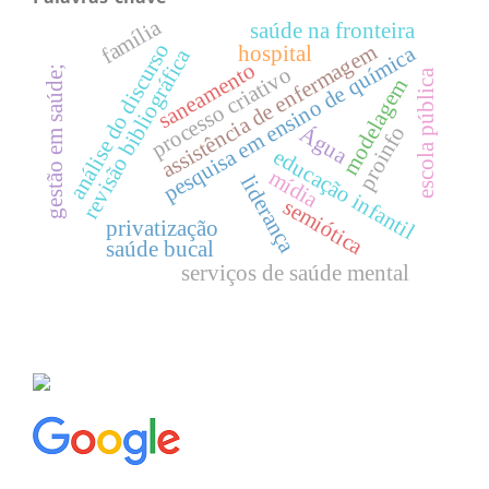
família
saúde na fronteira
análise do discurso
assistência de enfermagem
pesquisa em ensino de química
hospital
revisão bibliográfica
saneamento
processo criativo
gestão em saúde;
escola pública
modelagem
proinfo
Água
educação infantil
mídia
liderança
semiótica
privatização
saúde bucal
serviços de saúde mental