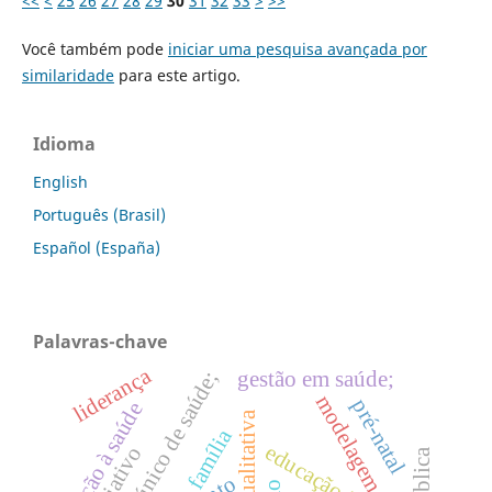
<<
<
25
26
27
28
29
30
31
32
33
>
>>
Você também pode
iniciar uma pesquisa avançada por
similaridade
para este artigo.
Idioma
English
Português (Brasil)
Español (España)
Palavras-chave
liderança
gestão em saúde;
sistema único de saúde;
modelagem
pré-natal
atenção à saúde
família
educação infantil