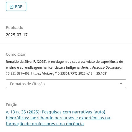
PDF
Publicado
2025-07-17
Como Citar
Ronaldo da Silva, F. (2025). A tecelagem de saberes: relato de experiência de
ensino e aprendizagem na licenciatura indígena.
Revista Pesquisa Qualitativa
,
13
(35), 387–402. https://doi.org/10.33361/RPQ.2025.v.13.n.35.1081
Fomatos de Citação
Edição
v. 13 n. 35 (2025): Pesquisas com narrativas (auto)
biográficas: ladrilhando percursos e experiências na
formação de professores e na docência