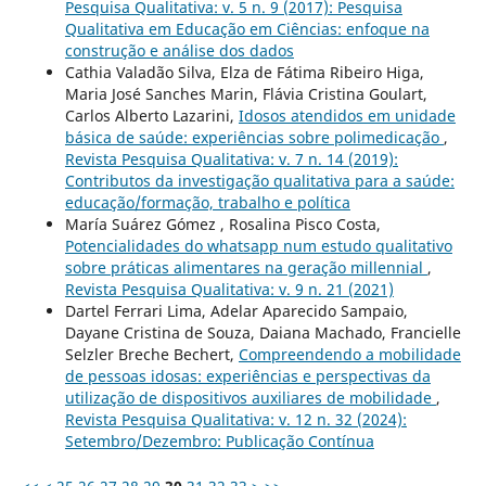
Pesquisa Qualitativa: v. 5 n. 9 (2017): Pesquisa
Qualitativa em Educação em Ciências: enfoque na
construção e análise dos dados
Cathia Valadão Silva, Elza de Fátima Ribeiro Higa,
Maria José Sanches Marin, Flávia Cristina Goulart,
Carlos Alberto Lazarini,
Idosos atendidos em unidade
básica de saúde: experiências sobre polimedicação
,
Revista Pesquisa Qualitativa: v. 7 n. 14 (2019):
Contributos da investigação qualitativa para a saúde:
educação/formação, trabalho e política
María Suárez Gómez , Rosalina Pisco Costa,
Potencialidades do whatsapp num estudo qualitativo
sobre práticas alimentares na geração millennial
,
Revista Pesquisa Qualitativa: v. 9 n. 21 (2021)
Dartel Ferrari Lima, Adelar Aparecido Sampaio,
Dayane Cristina de Souza, Daiana Machado, Francielle
Selzler Breche Bechert,
Compreendendo a mobilidade
de pessoas idosas: experiências e perspectivas da
utilização de dispositivos auxiliares de mobilidade
,
Revista Pesquisa Qualitativa: v. 12 n. 32 (2024):
Setembro/Dezembro: Publicação Contínua