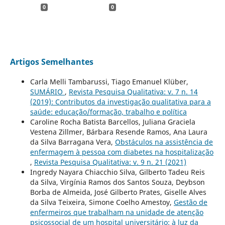
0
0
Artigos Semelhantes
Carla Melli Tambarussi, Tiago Emanuel Klüber,
SUMÁRIO
,
Revista Pesquisa Qualitativa: v. 7 n. 14
(2019): Contributos da investigação qualitativa para a
saúde: educação/formação, trabalho e política
Caroline Rocha Batista Barcellos, Juliana Graciela
Vestena Zillmer, Bárbara Resende Ramos, Ana Laura
da Silva Barragana Vera,
Obstáculos na assistência de
enfermagem à pessoa com diabetes na hospitalização
,
Revista Pesquisa Qualitativa: v. 9 n. 21 (2021)
Ingredy Nayara Chiacchio Silva, Gilberto Tadeu Reis
da Silva, Virgínia Ramos dos Santos Souza, Deybson
Borba de Almeida, José Gilberto Prates, Giselle Alves
da Silva Teixeira, Simone Coelho Amestoy,
Gestão de
enfermeiros que trabalham na unidade de atenção
psicossocial de um hospital universitário: à luz da