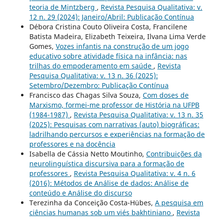
teoria de Mintzberg
,
Revista Pesquisa Qualitativa: v.
12 n. 29 (2024): Janeiro/Abril: Publicação Contínua
Débora Cristina Couto Oliveira Costa, Francilene
Batista Madeira, Elizabeth Teixeira, Ilvana Lima Verde
Gomes,
Vozes infantis na construção de um jogo
educativo sobre atividade física na infância: nas
trilhas do empoderamento em saúde
,
Revista
Pesquisa Qualitativa: v. 13 n. 36 (2025):
Setembro/Dezembro: Publicação Contínua
Francisco das Chagas Silva Souza,
Com doses de
Marxismo, formei-me professor de História na UFPB
(1984-1987)
,
Revista Pesquisa Qualitativa: v. 13 n. 35
(2025): Pesquisas com narrativas (auto) biográficas:
ladrilhando percursos e experiências na formação de
professores e na docência
Isabella de Cássia Netto Moutinho,
Contribuições da
neurolinguística discursiva para a formação de
professores
,
Revista Pesquisa Qualitativa: v. 4 n. 6
(2016): Métodos de Análise de dados: Análise de
conteúdo e Análise do discurso
Terezinha da Conceição Costa-Hübes,
A pesquisa em
ciências humanas sob um viés bakhtiniano
,
Revista