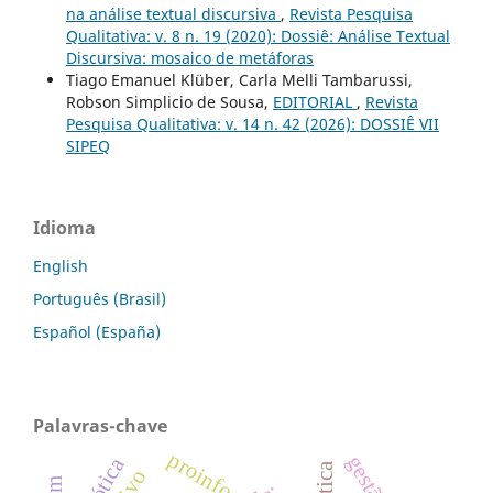
na análise textual discursiva
,
Revista Pesquisa
Qualitativa: v. 8 n. 19 (2020): Dossiê: Análise Textual
Discursiva: mosaico de metáforas
Tiago Emanuel Klüber, Carla Melli Tambarussi,
Robson Simplicio de Sousa,
EDITORIAL
,
Revista
Pesquisa Qualitativa: v. 14 n. 42 (2026): DOSSIÊ VII
SIPEQ
Idioma
English
Português (Brasil)
Español (España)
Palavras-chave
proinfo