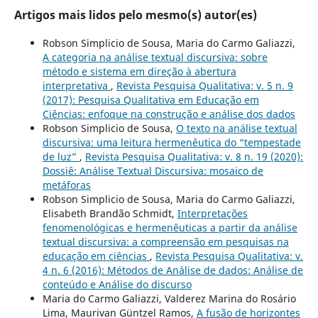
Artigos mais lidos pelo mesmo(s) autor(es)
Robson Simplicio de Sousa, Maria do Carmo Galiazzi,
A categoria na análise textual discursiva: sobre
método e sistema em direção à abertura
interpretativa
,
Revista Pesquisa Qualitativa: v. 5 n. 9
(2017): Pesquisa Qualitativa em Educação em
Ciências: enfoque na construção e análise dos dados
Robson Simplicio de Sousa,
O texto na análise textual
discursiva: uma leitura hermenêutica do “tempestade
de luz”
,
Revista Pesquisa Qualitativa: v. 8 n. 19 (2020):
Dossiê: Análise Textual Discursiva: mosaico de
metáforas
Robson Simplicio de Sousa, Maria do Carmo Galiazzi,
Elisabeth Brandão Schmidt,
Interpretações
fenomenológicas e hermenêuticas a partir da análise
textual discursiva: a compreensão em pesquisas na
educação em ciências
,
Revista Pesquisa Qualitativa: v.
4 n. 6 (2016): Métodos de Análise de dados: Análise de
conteúdo e Análise do discurso
Maria do Carmo Galiazzi, Valderez Marina do Rosário
Lima, Maurivan Güntzel Ramos,
A fusão de horizontes