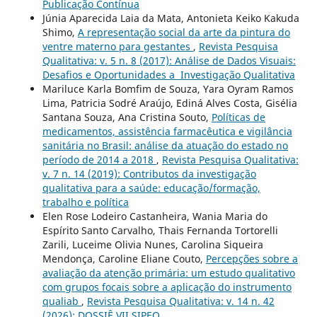
Publicação Contínua
Júnia Aparecida Laia da Mata, Antonieta Keiko Kakuda
Shimo,
A representação social da arte da pintura do
ventre materno para gestantes
,
Revista Pesquisa
Qualitativa: v. 5 n. 8 (2017): Análise de Dados Visuais:
Desafios e Oportunidades a Investigação Qualitativa
Mariluce Karla Bomfim de Souza, Yara Oyram Ramos
Lima, Patricia Sodré Araújo, Ediná Alves Costa, Gisélia
Santana Souza, Ana Cristina Souto,
Políticas de
medicamentos, assistência farmacêutica e vigilância
sanitária no Brasil: análise da atuação do estado no
período de 2014 a 2018
,
Revista Pesquisa Qualitativa:
v. 7 n. 14 (2019): Contributos da investigação
qualitativa para a saúde: educação/formação,
trabalho e política
Elen Rose Lodeiro Castanheira, Wania Maria do
Espírito Santo Carvalho, Thais Fernanda Tortorelli
Zarili, Luceime Olivia Nunes, Carolina Siqueira
Mendonça, Caroline Eliane Couto,
Percepções sobre a
avaliação da atenção primária: um estudo qualitativo
com grupos focais sobre a aplicação do instrumento
qualiab
,
Revista Pesquisa Qualitativa: v. 14 n. 42
(2026): DOSSIÊ VII SIPEQ