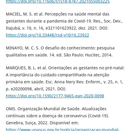
https://doi.org/10.11606/s1518-8787.2021055003225
MACIEL, M. S. et al. Percepções na saúde mental das
gestantes durante a pandemia de Covid-19. Res., Soc. Dev.,
Itajubá, v. 10, n. 16, e321101623922, dez. 2021. DOI:
https://doi.org/10.33448/rsd-v10i16.23922
MINAYO, M. C. S. O desafio do conhecimento: pesquisa
qualitativa em saúde. 14. ed. São Paulo: Hucitec, 2014.
MARQUES, B. L. et al. Orientações as gestantes no pré-natal:
A importância do cuidado compartilhado na atenção
primária em saúde. Esc. Anna Nery Rev. Enferm., v. 25, n. 1,
p. e20200098, abril, 2021. DOI:
https://doi.org/10.1590/2177-9465-ean-2020-0098
OMS. Organização Mundial de Saúde. Atualizações
contínuas sobre a doença de coronavírus (Covid-19).
Genebra, Suiça, 2022. Disponível em:
https://www.unasus.gov.br/noticia/organizacao-mundial-