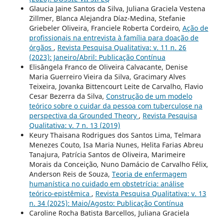
Glaucia Jaine Santos da Silva, Juliana Graciela Vestena
Zillmer, Blanca Alejandra Díaz-Medina, Stefanie
Griebeler Oliveira, Franciele Roberta Cordeiro,
Ação de
profissionais na entrevista à família para doação de
órgãos
,
Revista Pesquisa Qualitativa: v. 11 n. 26
(2023): Janeiro/Abril: Publicação Contínua
Elisângela Franco de Oliveira Calvacante, Denise
Maria Guerreiro Vieira da Silva, Gracimary Alves
Teixeira, Jovanka Bittencourt Leite de Carvalho, Flavio
Cesar Bezerra da Silva,
Construção de um modelo
teórico sobre o cuidar da pessoa com tuberculose na
perspectiva da Grounded Theory
,
Revista Pesquisa
Qualitativa: v. 7 n. 13 (2019)
Keury Thaisana Rodrigues dos Santos Lima, Telmara
Menezes Couto, Isa Maria Nunes, Helita Farias Abreu
Tanajura, Patrícia Santos de Oliveira, Marimeire
Morais da Conceição, Nuno Damácio de Carvalho Félix,
Anderson Reis de Souza,
Teoria de enfermagem
humanística no cuidado em obstetrícia: análise
teórico-epistêmica
,
Revista Pesquisa Qualitativa: v. 13
n. 34 (2025): Maio/Agosto: Publicação Contínua
Caroline Rocha Batista Barcellos, Juliana Graciela