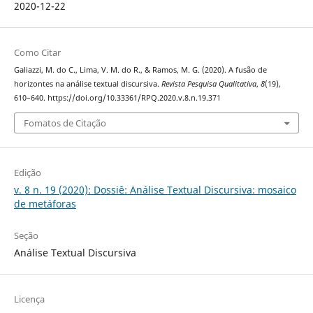
2020-12-22
Como Citar
Galiazzi, M. do C., Lima, V. M. do R., & Ramos, M. G. (2020). A fusão de
horizontes na análise textual discursiva.
Revista Pesquisa Qualitativa
,
8
(19),
610–640. https://doi.org/10.33361/RPQ.2020.v.8.n.19.371
Fomatos de Citação
Edição
v. 8 n. 19 (2020): Dossiê: Análise Textual Discursiva: mosaico
de metáforas
Seção
Análise Textual Discursiva
Licença