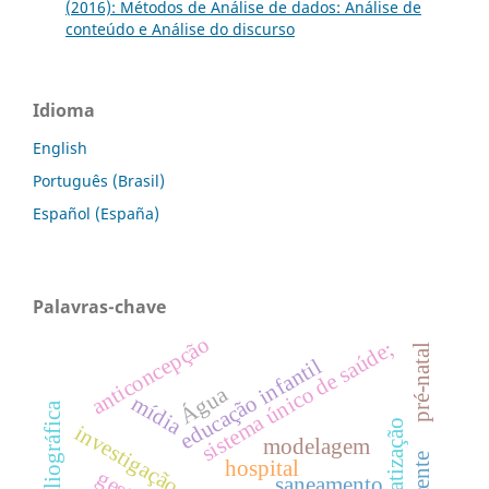
(2016): Métodos de Análise de dados: Análise de
conteúdo e Análise do discurso
Idioma
English
Português (Brasil)
Español (España)
Palavras-chave
anticoncepção
sistema único de saúde;
pré-natal
educação infantil
Água
mídia
privatização
investigação qualitativa
modelagem
hospital
saneamento