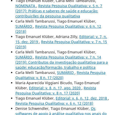
Tiago Emanuel Klüber, Carla Melli Tambarussi,
NOMINATA
,
Revista Pesquisa Qualitativa: v. 5 n. 7
(2017): Práticas e saberes de saúde e educação:
contribuições da pesquisa qualitativa
Carla Melli Tambarussi, Tiago Emanuel Klüber,
SUMÁRIO
,
Revista Pesquisa Qualitativa: v. 6 n. 12
(2018)
Tiago Emanuel Klüber, Adriana Zilly,
Editorial: v. 7, n.
15, dez. 2019
,
Revista Pesquisa Qualitativa: v. 7 n. 15
(2019)
Carla Melli Tambarussi, Tiago Emanuel Klüber,
SUMÁRIO
,
Revista Pesquisa Qualitativa: v. 7 n. 14
(2019): Contributos da investigação qualitativa para a
saúde: educação/formação, trabalho e política
Carla Melli Tambarussi,
SUMÁRIO
,
Revista Pesquisa
Qualitativa: v. 8 n. 17 (2020)
Maria Aparecida Viggiani Bicudo, Tiago Emanuel
Klüber,
Editorial: v. 8, n. 17, ago. 2020
,
Revista
Pesquisa Qualitativa: v. 8 n. 17 (2020)
Tiago Emanuel Klüber,
Editorial: v. 6, n. 12, dez. 2018
,
Revista Pesquisa Qualitativa: v. 6 n. 12 (2018)
Denise Schwendler, Tiago Emanuel Klüber,
Os
softwares de apoio à análise qualitativa nos anais do