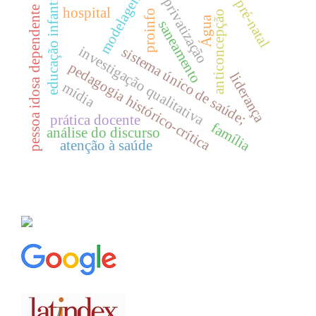
modelagem
educação infantil
privatização
pré-natal
pessoa idosa dependente
hospital
proinfo
anticoncepção
Água
saneamento
investigação qualitativa
sistema único de saúde;
pedagogia histórico-crítica
liderança
mídia
prática docente
família
análise do discurso
atenção à saúde