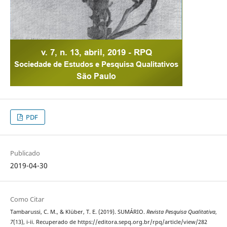
PDF
Publicado
2019-04-30
Como Citar
Tambarussi, C. M., & Klüber, T. E. (2019). SUMÁRIO.
Revista Pesquisa Qualitativa
,
7
(13), i-ii. Recuperado de https://editora.sepq.org.br/rpq/article/view/282