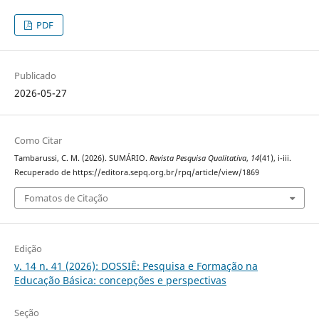
PDF
Publicado
2026-05-27
Como Citar
Tambarussi, C. M. (2026). SUMÁRIO.
Revista Pesquisa Qualitativa
,
14
(41), i-iii.
Recuperado de https://editora.sepq.org.br/rpq/article/view/1869
Fomatos de Citação
Edição
v. 14 n. 41 (2026): DOSSIÊ: Pesquisa e Formação na
Educação Básica: concepções e perspectivas
Seção