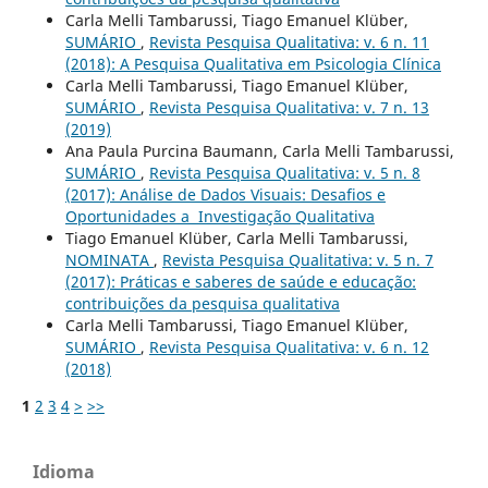
Carla Melli Tambarussi, Tiago Emanuel Klüber,
SUMÁRIO
,
Revista Pesquisa Qualitativa: v. 6 n. 11
(2018): A Pesquisa Qualitativa em Psicologia Clí­nica
Carla Melli Tambarussi, Tiago Emanuel Klüber,
SUMÁRIO
,
Revista Pesquisa Qualitativa: v. 7 n. 13
(2019)
Ana Paula Purcina Baumann, Carla Melli Tambarussi,
SUMÁRIO
,
Revista Pesquisa Qualitativa: v. 5 n. 8
(2017): Análise de Dados Visuais: Desafios e
Oportunidades a Investigação Qualitativa
Tiago Emanuel Klüber, Carla Melli Tambarussi,
NOMINATA
,
Revista Pesquisa Qualitativa: v. 5 n. 7
(2017): Práticas e saberes de saúde e educação:
contribuições da pesquisa qualitativa
Carla Melli Tambarussi, Tiago Emanuel Klüber,
SUMÁRIO
,
Revista Pesquisa Qualitativa: v. 6 n. 12
(2018)
1
2
3
4
>
>>
Idioma