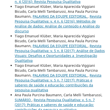
n. 4 (2016): Revista Pesquisa Qualitativa
Tiago Emanuel Klüber, Maria Aparecida Viggiani
Bicudo, Carla Melli Tambarussi, Ana Paula Purcina
Baumann,
PALAVRAS DA EQUIPE EDITORIAL
,
Revista
Pesquisa Qualitativa: v. 4 n. 6 (2016): Métodos de
Análise de dados: Análise de conteúdo e Análise do
discurso
Tiago Emanuel Klüber, Maria Aparecida Viggiani
Bicudo, Carla Melli Tambarussi, Ana Paula Purcina
Baumann,
PALAVRAS DA EQUIPE EDITORIAL
,
Revista
Pesquisa Qualitativa: v. 5 n. 8 (2017): Análise de Dados
Visuais: Desafios e Oportunidades a Investigação
Qualitativa
Tiago Emanuel Klüber, Maria Aparecida Viggiani
Bicudo, Carla Melli Tambarussi, Ana Paula Purcina
Baumann,
PALAVRAS DA EQUIPE EDITORIAL
,
Revista
Pesquisa Qualitativa: v. 5 n. 7 (2017): Práticas e
saberes de saúde e educação: contribuições da
pesquisa qualitativa
Ana Paula Purcina Baumann, Carla Melli Tambarussi,
SUMÁRIO
,
Revista Pesquisa Qualitativa: v. 5 n. 7
(2017): Práticas e saberes de saúde e educação:
contribuições da pesquisa qualitativa