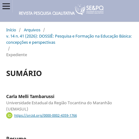
Início
/
Arquivos
/
v. 14 n. 41 (2026): DOSSIÊ: Pesquisa e Formação na Educação Básica:
concepções e perspectivas
/
Expediente
SUMÁRIO
Carla Melli Tambarussi
Universidade Estadual da Região Tocantina do Maranhão
(UEMASUL)
https://orcid.org/0000-0002-4359-1766
Resumo