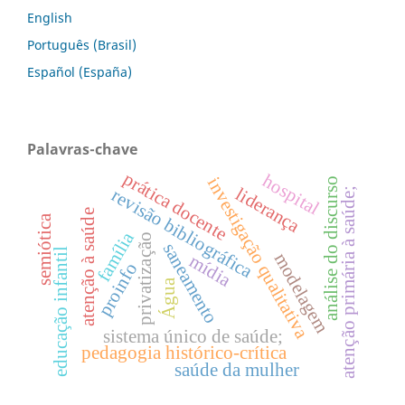
English
Português (Brasil)
Español (España)
Palavras-chave
prática docente
hospital
investigação qualitativa
análise do discurso
liderança
revisão bibliográfica
atenção primária à saúde;
atenção à saúde
semiótica
família
privatização
saneamento
educação infantil
modelagem
mídia
proinfo
Água
sistema único de saúde;
pedagogia histórico-crítica
saúde da mulher