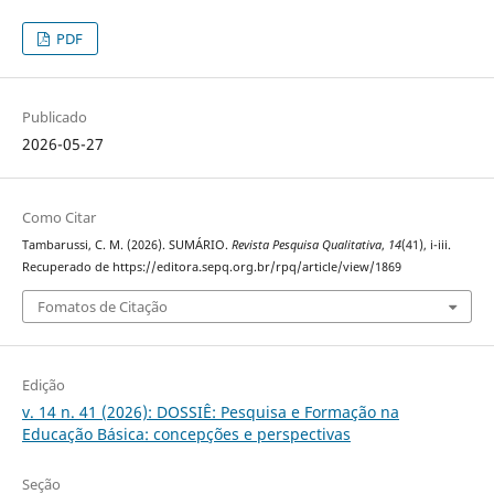
PDF
Publicado
2026-05-27
Como Citar
Tambarussi, C. M. (2026). SUMÁRIO.
Revista Pesquisa Qualitativa
,
14
(41), i-iii.
Recuperado de https://editora.sepq.org.br/rpq/article/view/1869
Fomatos de Citação
Edição
v. 14 n. 41 (2026): DOSSIÊ: Pesquisa e Formação na
Educação Básica: concepções e perspectivas
Seção