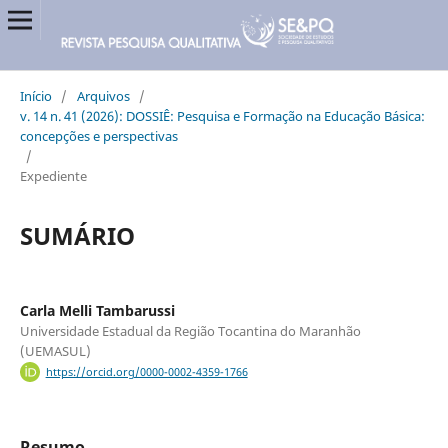
Início
/
Arquivos
/
v. 14 n. 41 (2026): DOSSIÊ: Pesquisa e Formação na Educação Básica:
concepções e perspectivas
/
Expediente
SUMÁRIO
Carla Melli Tambarussi
Universidade Estadual da Região Tocantina do Maranhão
(UEMASUL)
https://orcid.org/0000-0002-4359-1766
Resumo