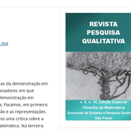
8.344
ficas da demonstração em
uisadores em que
a demonstração em
a. Focamos, em primeiro
ção e as representações
s uma crítica sobre a
temática. Na terceira