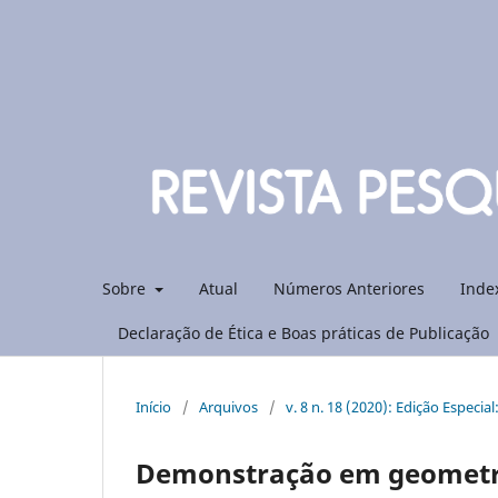
Sobre
Atual
Números Anteriores
Inde
Declaração de Ética e Boas práticas de Publicação
Início
/
Arquivos
/
v. 8 n. 18 (2020): Edição Especia
Demonstração em geometria: