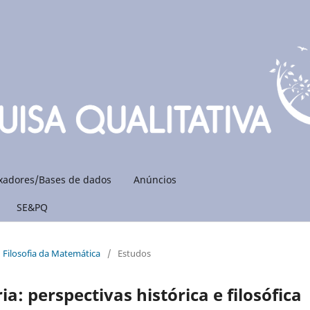
xadores/Bases de dados
Anúncios
SE&PQ
l: Filosofia da Matemática
/
Estudos
 perspectivas histórica e filosófica