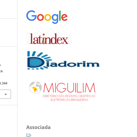
m
ca.
8.344
Associada