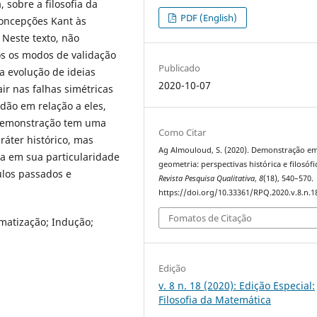
 sobre a filosofia da
PDF (English)
oncepções Kant às
 Neste texto, não
os os modos de validação
Publicado
a evolução de ideias
2020-10-07
ir nas falhas simétricas
dão em relação a eles,
 demonstração tem uma
Como Citar
ráter histórico, mas
Ag Almouloud, S. (2020). Demonstração e
za em sua particularidade
geometria: perspectivas histórica e filosófi
ulos passados e
Revista Pesquisa Qualitativa
,
8
(18), 540–570.
https://doi.org/10.33361/RPQ.2020.v.8.n.1
Fomatos de Citação
omatização; Indução;
Edição
v. 8 n. 18 (2020): Edição Especial:
Filosofia da Matemática