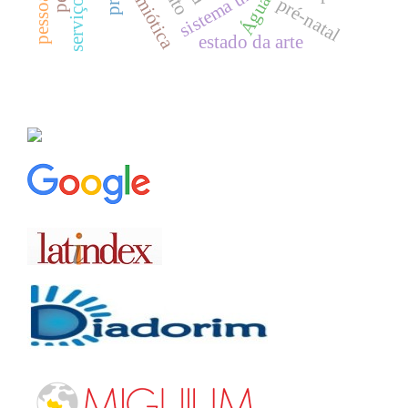
semiótica
Água
pré-natal
estado da arte