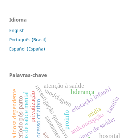
Idioma
English
Português (Brasil)
Español (España)
Palavras-chave
atenção à saúde
investigação qualitativa
educação infantil
modelagem
liderança
pessoa idosa dependente
privatização
serviços de saúde mental
família
período pós-parto
processo criativo
mídia
proinfo
anticoncepção
saneamento
sistema único de saúde;
hospital