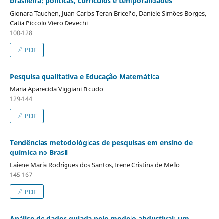
brasileira: políticas, currículos e temporalidades
Gionara Tauchen, Juan Carlos Teran Briceño, Daniele Simões Borges,
Catia Piccolo Viero Devechi
100-128
PDF
Pesquisa qualitativa e Educação Matemática
Maria Aparecida Viggiani Bicudo
129-144
PDF
Tendências metodológicas de pesquisas em ensino de
química no Brasil
Laiene Maria Rodrigues dos Santos, Irene Cristina de Mello
145-167
PDF
Análise de dados guiada pelo modelo abductivai: um