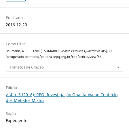
Publicado
2016-12-20
Como Citar
Baumann, A. P. P. (2016). SUMÁRIO.
Revista Pesquisa Qualitativa
,
4
(5), i-ii.
Recuperado de https://editora.sepq.org.br/rpq/article/view/56
Fomatos de Citação
Edição
v. 4 n. 5 (2016): RPQ: Investigação Qualitativa no Contexto
dos Métodos Mistos
Seção
Expediente