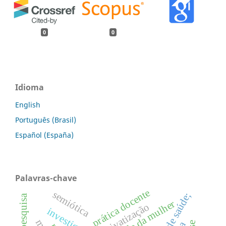
0
0
Idioma
English
Português (Brasil)
Español (España)
Palavras-chave
prática docente
semiótica
saúde da mulher
privatização