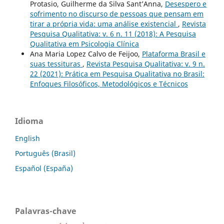
Protasio, Guilherme da Silva Sant’Anna,
Desespero e
sofrimento no discurso de pessoas que pensam em
tirar a própria vida: uma análise existencial
,
Revista
Pesquisa Qualitativa: v. 6 n. 11 (2018): A Pesquisa
Qualitativa em Psicologia Clí­nica
Ana Maria Lopez Calvo de Feijoo,
Plataforma Brasil e
suas tessituras
,
Revista Pesquisa Qualitativa: v. 9 n.
22 (2021): Prática em Pesquisa Qualitativa no Brasil:
Enfoques Filosóficos, Metodológicos e Técnicos
Idioma
English
Português (Brasil)
Español (España)
Palavras-chave