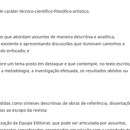
caráter técnico-científico-filosófico-artístico.
os que abordam assuntos de maneira descritiva e analítica,
o existente e apresentando discussões que iluminam caminhos e
do enfocado; e
bre um tema posto em destaque e que contemple, no texto escrito,
 metodologia, a investigação efetuada, os resultados obtidos ou
ndidas como sínteses descritivas de obras de referência, dissertaçõ
ias ao escopo da revista;
ação da Equipe Editorial, que pode ser articulada por assuntos,
 aspectos considerados apropriados em relação com a variedade d