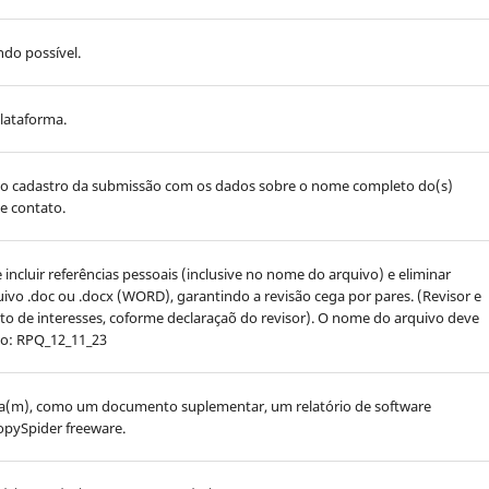
do possível.
lataforma.
 o cadastro da submissão com os dados sobre o nome completo do(s)
 e contato.
incluir referências pessoais (inclusive no nome do arquivo) e eliminar
ivo .doc ou .docx (WORD), garantindo a revisão cega por pares. (Revisor e
lito de interesses, coforme declaraçaõ do revisor). O nome do arquivo deve
lo: RPQ_12_11_23
a(m), como um documento suplementar, um relatório de software
opySpider freeware.