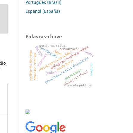
Português (Brasil)
Español (España)
Palavras-chave
gestão em saúde;
pedagogia histórico-crítica
família
modelagem
privatização
Água
mídia
sistema único de saúde;
análise do discurso
liderança
processo criativo
pesquisa em ensino de química
saúde bucal
ção
hospital
s
saneamento
educação infantil
proinfo
escola pública