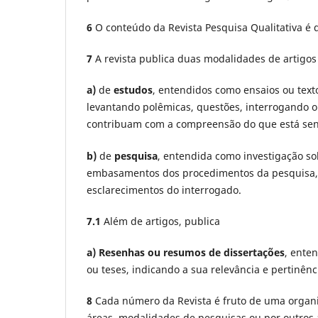
6
O conteúdo da Revista Pesquisa Qualitativa é de 
7
A revista publica duas modalidades de artigos
a)
de
estudos
, entendidos como ensaios ou text
levantando polêmicas, questões, interrogando 
contribuam com a compreensão do que está sen
b)
de
pesquisa
, entendida como investigação so
embasamentos dos procedimentos da pesquisa, a
esclarecimentos do interrogado.
7.1
Além de artigos, publica
a) Resenhas ou resumos de dissertações
, ente
ou teses, indicando a sua relevância e pertinênc
8
Cada número da Revista é fruto de uma organiz
áreas, modalidades de pesquisas ou por outros