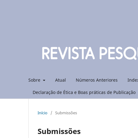
Sobre
Atual
Números Anteriores
Inde
Declaração de Ética e Boas práticas de Publicação
Início
/
Submissões
Submissões