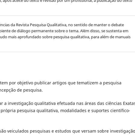
l, após aceite do texto e revisão por um profissional, a publicação do texto
ncias da Revista Pesquisa Qualitativa, no sentido de manter o debate
iente de diálogo permanente sobre o tema. Além disso, se sustenta em
tudo mais aprofundado sobre pesquisa qualitativa, para além de manuais
e tem por objetivo publicar artigos que tematizem a pesquisa
oncepção de pesquisa.
r a investigação qualitativa efetuada nas áreas das ciências Exata
rópria pesquisa qualitativa, modalidades e suportes científico-
ão veiculados pesquisas e estudos que versam sobre investigaçã