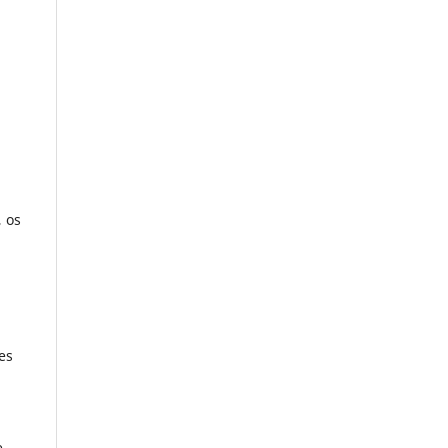
 os
es
e