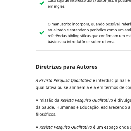
Caso seja de interesse do(s) autor(es), é possíve
em inglês.
O manuscrito incorpora, quando possível, referê
atualizado e entender o periódico como um amb
referências bibliográficas que confirmam um es
básicos ou introdutórios sobre o tema.
Diretrizes para Autores
A Revista Pesquisa Qualitativa
é interdisciplinar 
qualitativa ou se alinhem a ela em termos de c
A missão da
Revista Pesquisa Qualitativa
é divulga
da Saúde, Humanas e Educação, esclarecendo a p
filosóficos.
A
Revista Pesquisa Qualitativa
é um espaço onde s