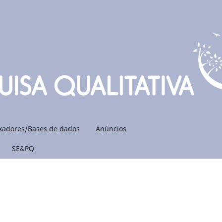
xadores/Bases de dados
Anúncios
SE&PQ