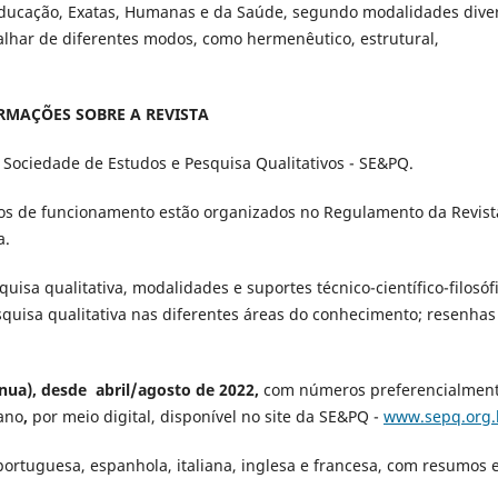
 Educação, Exatas, Humanas e da Saúde, segundo modalidades dive
lhar de diferentes modos, como hermenêutico, estrutural,
RMAÇÕES SOBRE A REVISTA
Sociedade de Estudos e Pesquisa Qualitativos - SE&PQ.
odos de funcionamento estão organizados no Regulamento da Revist
a.
quisa qualitativa, modalidades e suportes técnico-científico-filosóf
esquisa qualitativa nas diferentes áreas do conhecimento; resenhas
nua), desde abril/agosto de 2022,
com números preferencialmen
ano
,
por meio digital, disponível no site da SE&PQ -
www.sepq.org.
ortuguesa, espanhola, italiana, inglesa e francesa, com resumos 