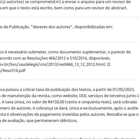
 o(s) autor(es) se compromete(m) a enviar o arquivo para um revisor de
 em que o texto está escrito, bem como para um revisor do abstract.
as de Publicação, "deveres dos autores", disponibiilizadas em:
os é necessário submeter, como documento suplementar, o parecer de
 acordo com as Resoluções 466/2012 e 510/2016, disponíveis,
ov.br/bvs/saudelegis/cns/2013/res0466_12_12_2012.html; 2)
6/Reso510.pdf
iva passou a cobrar taxa de publicação dos textos, a partir de 01/05/2023,
s de manutenção da revista, como website, DOI, serviços de terceiros junto 
. A taxa única, no valor de R$150,00 (cento e cinquenta reais), será cobrada
ro de autores. A cobrança se dará, única e exclusivamente, após o aceite
vista e observações de pagamento inseridas pelos autores. Ressalta-se que o
a de avaliação, que permanecem idênticos.