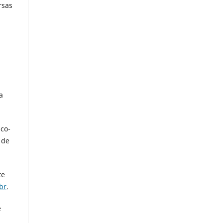
rsas
a
ico-
 de
te
br
.
e