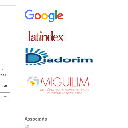
’s
thod.
1.228
Associada