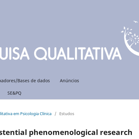
xadores/Bases de dados
Anúncios
SE&PQ
itativa em Psicologia Clí­nica
/
Estudos
xistential phenomenological research