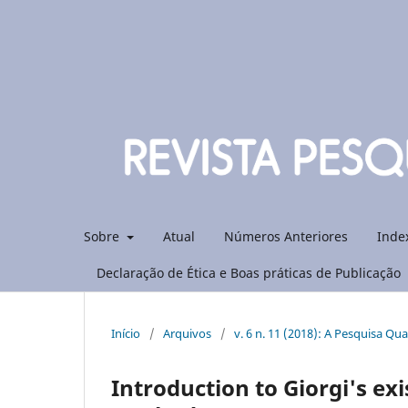
Sobre
Atual
Números Anteriores
Inde
Declaração de Ética e Boas práticas de Publicação
Início
/
Arquivos
/
v. 6 n. 11 (2018): A Pesquisa Qual
Introduction to Giorgi's e