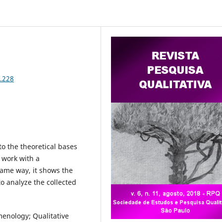
1.228
 to the theoretical bases
 work with a
same way, it shows the
to analyze the collected
enology; Qualitative