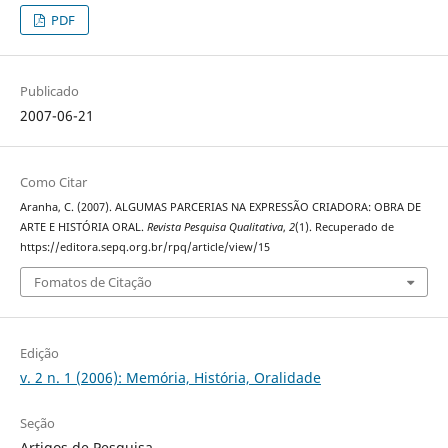
PDF
Publicado
2007-06-21
Como Citar
Aranha, C. (2007). ALGUMAS PARCERIAS NA EXPRESSÃO CRIADORA: OBRA DE
ARTE E HISTÓRIA ORAL.
Revista Pesquisa Qualitativa
,
2
(1). Recuperado de
https://editora.sepq.org.br/rpq/article/view/15
Fomatos de Citação
Edição
v. 2 n. 1 (2006): Memória, História, Oralidade
Seção
Artigos de Pesquisa