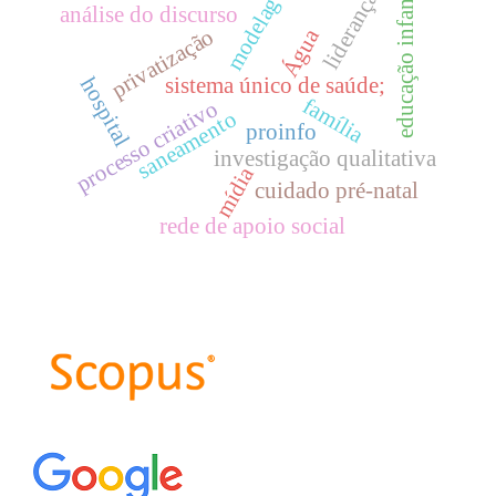
modelagem
educação infantil
liderança
análise do discurso
Água
privatização
sistema único de saúde;
hospital
família
processo criativo
saneamento
proinfo
investigação qualitativa
mídia
cuidado pré-natal
rede de apoio social