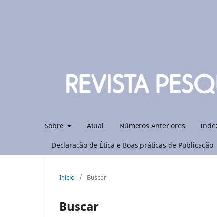
Sobre
Atual
Números Anteriores
Inde
Declaração de Ética e Boas práticas de Publicação
Início
/
Buscar
Buscar