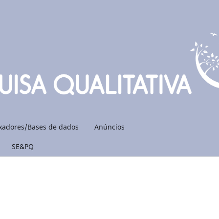
xadores/Bases de dados
Anúncios
SE&PQ