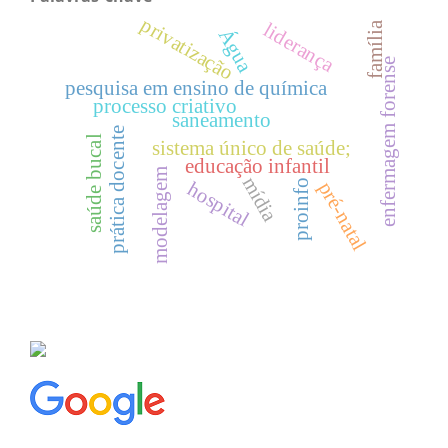
privatização
liderança
família
Água
enfermagem forense
pesquisa em ensino de química
processo criativo
saneamento
prática docente
saúde bucal
sistema único de saúde;
educação infantil
modelagem
mídia
proinfo
hospital
pré-natal