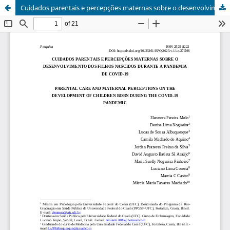
Cuidados parentais e percepções maternas sobre o desenvolvimento dos filhos nascidos durante a pandemia de COVID-19